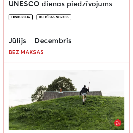
UNESCO dienas piedzīvojums
EKSKURSIJA
KULDĪGAS NOVADS
Jūlijs – Decembris
BEZ MAKSAS
“Piezīmes uz malām/Notes on the margins” – Kuldīga