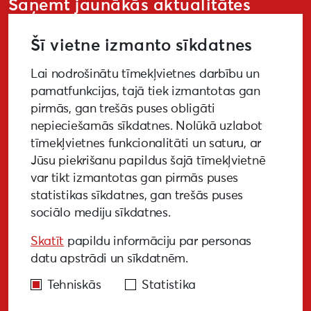
Saņemt jaunākās aktualitātes
Šī vietne izmanto sīkdatnes
Lai nodrošinātu tīmekļvietnes darbību un
PIETEIKTIES
pamatfunkcijas, tajā tiek izmantotas gan
pirmās, gan trešās puses obligāti
nepieciešamās sīkdatnes. Nolūkā uzlabot
tīmekļvietnes funkcionalitāti un saturu, ar
GALERIJA
MEDIJIEM
LKA PĒTĪJUMS
Jūsu piekrišanu papildus šajā tīmekļvietnē
var tikt izmantotas gan pirmās puses
BUJ
NOTIKUŠIE PASĀKUMI
statistikas sīkdatnes, gan trešās puses
sociālo mediju sīkdatnes.
EKODIZAINA VADLĪNIJAS
Skatīt
papildu informāciju par personas
PIEKĻŪSTAMĪBAS VADLĪNIJAS
datu apstrādi un sīkdatnēm.
Tehniskās
Statistika