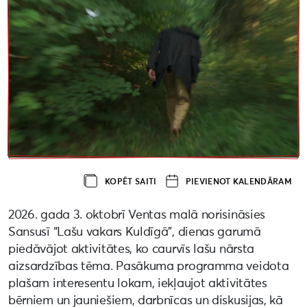
KOPĒT SAITI
PIEVIENOT KALENDĀRAM
2026. gada 3. oktobrī Ventas malā norisināsies
Sansusī “Lašu vakars Kuldīgā”, dienas garumā
piedāvājot aktivitātes, ko caurvīs lašu nārsta
aizsardzības tēma. Pasākuma programma veidota
plašam interesentu lokam, iekļaujot aktivitātes
bērniem un jauniešiem, darbnīcas un diskusijas, kā