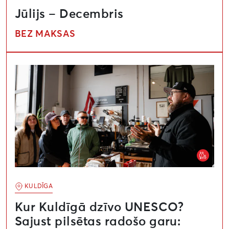
Jūlijs – Decembris
BEZ MAKSAS
Kur Kuldīgā dzīvo UNESCO? Sajust pilsētas radošo g
KULDĪGA
Kur Kuldīgā dzīvo UNESCO?
Sajust pilsētas radošo garu: