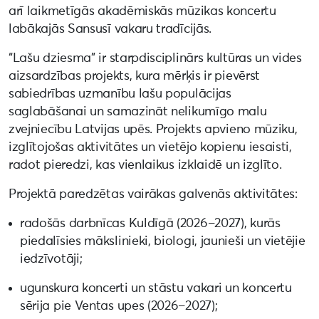
arī laikmetīgās akadēmiskās mūzikas koncertu
labākajās Sansusī vakaru tradīcijās.
“Lašu dziesma” ir starpdisciplinārs kultūras un vides
aizsardzības projekts, kura mērķis ir pievērst
sabiedrības uzmanību lašu populācijas
saglabāšanai un samazināt nelikumīgo malu
zvejniecību Latvijas upēs. Projekts apvieno mūziku,
izglītojošas aktivitātes un vietējo kopienu iesaisti,
radot pieredzi, kas vienlaikus izklaidē un izglīto.
Projektā paredzētas vairākas galvenās aktivitātes:
radošās darbnīcas Kuldīgā (2026–2027), kurās
piedalīsies mākslinieki, biologi, jaunieši un vietējie
iedzīvotāji;
ugunskura koncerti un stāstu vakari un koncertu
sērija pie Ventas upes (2026–2027);