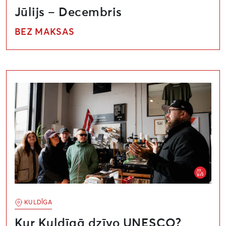
Jūlijs – Decembris
BEZ MAKSAS
Kur Kuldīgā dzīvo UNESCO? Sajust pilsētas radošo g
KULDĪGA
Kur Kuldīgā dzīvo UNESCO?