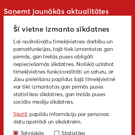
Saņemt jaunākās aktualitātes
Šī vietne izmanto sīkdatnes
Lai nodrošinātu tīmekļvietnes darbību un
PIETEIKTIES
pamatfunkcijas, tajā tiek izmantotas gan
pirmās, gan trešās puses obligāti
nepieciešamās sīkdatnes. Nolūkā uzlabot
tīmekļvietnes funkcionalitāti un saturu, ar
GALERIJA
MEDIJIEM
LKA PĒTĪJUMS
Jūsu piekrišanu papildus šajā tīmekļvietnē
var tikt izmantotas gan pirmās puses
BUJ
NOTIKUŠIE PASĀKUMI
statistikas sīkdatnes, gan trešās puses
sociālo mediju sīkdatnes.
EKODIZAINA VADLĪNIJAS
Skatīt
papildu informāciju par personas
PIEKĻŪSTAMĪBAS VADLĪNIJAS
datu apstrādi un sīkdatnēm.
Tehniskās
Statistika