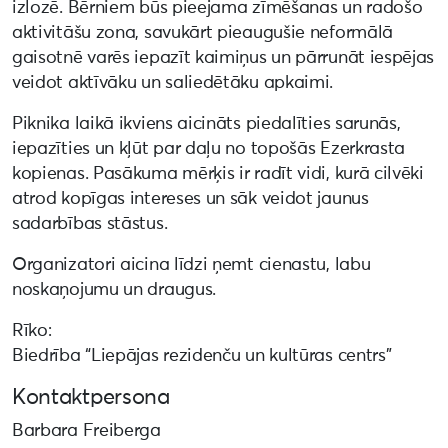
izlozē. Bērniem būs pieejama zīmēšanas un radošo
aktivitāšu zona, savukārt pieaugušie neformālā
gaisotnē varēs iepazīt kaimiņus un pārrunāt iespējas
veidot aktīvāku un saliedētāku apkaimi.
Piknika laikā ikviens aicināts piedalīties sarunās,
iepazīties un kļūt par daļu no topošās Ezerkrasta
kopienas. Pasākuma mērķis ir radīt vidi, kurā cilvēki
atrod kopīgas intereses un sāk veidot jaunus
sadarbības stāstus.
Organizatori aicina līdzi ņemt cienastu, labu
noskaņojumu un draugus.
Rīko:
Biedrība “Liepājas rezidenču un kultūras centrs”
Kontaktpersona
Barbara Freiberga