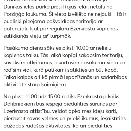
Dunikas ielas parkā pretī Rojas ielai, netālu no
Porziņģa laukuma. Šī vieta izvēlēta ne nejauši – tā ir
publiski pieejama pašvaldības teritorija ar
potenciālu kļūt par regulāru Ezerkrasta kopienas
satikšanās vietu arī turpmāk.
Pasākuma diena sāksies plkst. 10.00 ar nelielu
kopienas talku. Tās laikā kopīgi sakopsim teritoriju,
savāksim atkritumus, iekārtosim pasākuma vietu un
radīsim vidi, kurā patīkami satikties un būt kopā.
Talka kalpos arī kā pirmā iepazīšanās un sadarbības
aktivitāte starp kaimiņiem.
No plkst. 11.00 līdz 15.00 notiks Ezerkrasta pikniks.
Dalībniekiem būs iespēja piedalīties sarunās par
Ezerkrasta attīstību, veidot apkaimes ideju karti,
pierakstīt savas vēlmes un priekšlikumus, iesaistīties
dažādās radošās aktivitātēs, kā arī piedalīties