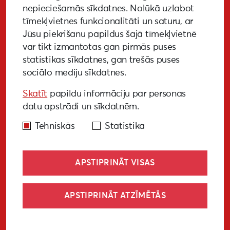
nepieciešamās sīkdatnes. Nolūkā uzlabot
tīmekļvietnes funkcionalitāti un saturu, ar
GALERIJA
MEDIJIEM
LKA PĒTĪJUMS
Jūsu piekrišanu papildus šajā tīmekļvietnē
var tikt izmantotas gan pirmās puses
BUJ
NOTIKUŠIE PASĀKUMI
statistikas sīkdatnes, gan trešās puses
sociālo mediju sīkdatnes.
EKODIZAINA VADLĪNIJAS
Skatīt
papildu informāciju par personas
PIEKĻŪSTAMĪBAS VADLĪNIJAS
datu apstrādi un sīkdatnēm.
Tehniskās
Statistika
APSTIPRINĀT VISAS
© Liepāja 2027
APSTIPRINĀT ATZĪMĒTĀS
Sīkdatņu politika
Privātuma politika