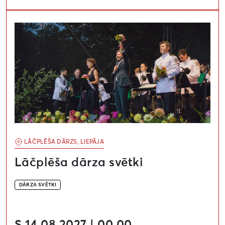
Lāčplēša dārza svētki
LĀČPLĒŠA DĀRZS, LIEPĀJA
Lāčplēša dārza svētki
DĀRZA SVĒTKI