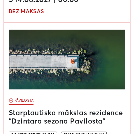
S 14.08.2027 | 00.00
BEZ MAKSAS
Starptautiska mākslas rezidence “Dzintara sezona Pāv
PĀVILOSTA
Starptautiska mākslas rezidence
“Dzintara sezona Pāvilostā”