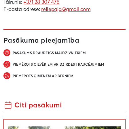
Tālrunis:
+371 28 307 476
E-pasta adrese:
reliepaja@gmail.com
Pasākuma pieejamība
PASĀKUMS DRAUDZĪGS MĀJDZĪVNIEKIEM
PIEMĒROTS CILVĒKIEM AR DZIRDES TRAUCĒJUMIEM
PIEMĒROTS ĢIMENĒM AR BĒRNIEM
Citi pasākumi
Lāčplēša dārza svētki