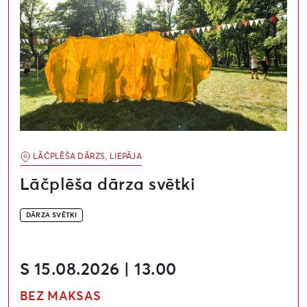
LĀČPLĒŠA DĀRZS, LIEPĀJA
Lāčplēša dārza svētki
DĀRZA SVĒTKI
S 15.08.2026 | 13.00
BEZ MAKSAS