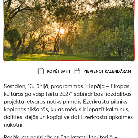
KOPĒT SAITI
PIEVIENOT KALENDĀRAM
Sestdien, 13. jūnijā, programmas “Liepāja – Eiropas
kultūras galvaspilsēta 2027” sabiedrības līdzdalības
projektu ietvaros notiks pirmais Ezerkrasta pikniks –
kopienas tikšanās, kuras mērķis ir iepazīt kaimiņus,
dalīties idejās un kopīgi veidot Ezerkrasta apkaimes
nākotni.
Pasākums norisināsies Ezerkrasts II teritorijā –