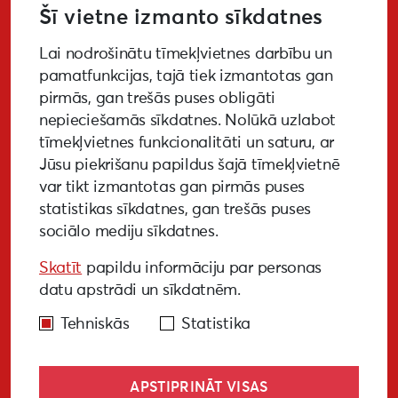
Šī vietne izmanto sīkdatnes
Lai nodrošinātu tīmekļvietnes darbību un
PIETEIKTIES
pamatfunkcijas, tajā tiek izmantotas gan
pirmās, gan trešās puses obligāti
nepieciešamās sīkdatnes. Nolūkā uzlabot
tīmekļvietnes funkcionalitāti un saturu, ar
GALERIJA
MEDIJIEM
LKA PĒTĪJUMS
Jūsu piekrišanu papildus šajā tīmekļvietnē
var tikt izmantotas gan pirmās puses
BUJ
NOTIKUŠIE PASĀKUMI
statistikas sīkdatnes, gan trešās puses
sociālo mediju sīkdatnes.
EKODIZAINA VADLĪNIJAS
Skatīt
papildu informāciju par personas
PIEKĻŪSTAMĪBAS VADLĪNIJAS
datu apstrādi un sīkdatnēm.
Tehniskās
Statistika
APSTIPRINĀT VISAS