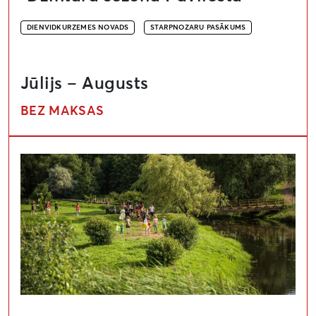
DIENVIDKURZEMES NOVADS
STARPNOZARU PASĀKUMS
Jūlijs – Augusts
BEZ MAKSAS
Mākslas objekti takā pie Ālandes upes