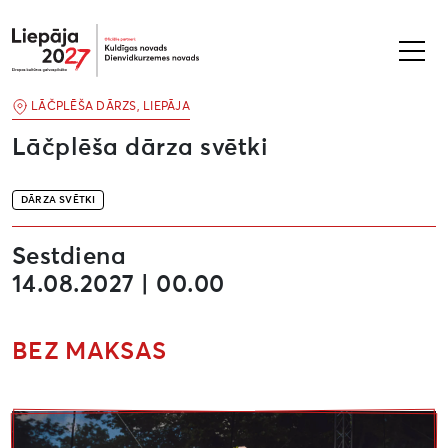
Liepāja2027
LĀČPLĒŠA DĀRZS, LIEPĀJA
Lāčplēša dārza svētki
DĀRZA SVĒTKI
Sestdiena
14.08.2027 | 00.00
BEZ MAKSAS