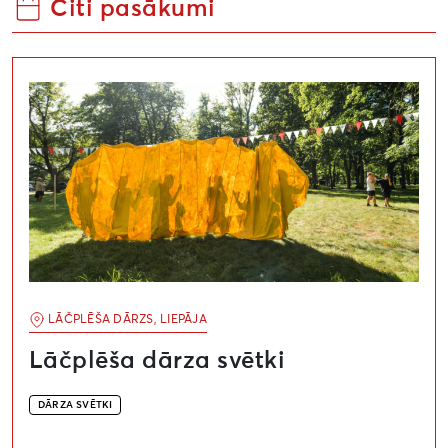
Citi pasākumi
Lāčplēša dārza svētki
LĀČPLĒŠA DĀRZS, LIEPĀJA
Lāčplēša dārza svētki
DĀRZA SVĒTKI