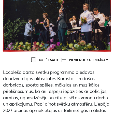
KOPĒT SAITI
PIEVIENOT KALENDĀRAM
Lāčplēša dārza svētku programma piedāvās
daudzveidīgas aktivitātes Karostā – radošās
darbnīcas, sporta spēles, mākslas un muzikālos
priekšnesumus, kā arī iespēju iepazīties ar policijas,
armijas, ugunsdzēsēju un citu pilsētas varoņu darbu
un aprīkojumu. Papildinot svētku atmosfēru, Liepāja
2027 aicinās apmeklētājus uz laikmetīgās mākslas