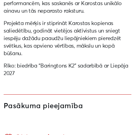
performancēm, kas saskanēs ar Karostas unikālo
ainavu un tās neparasto raksturu.
Projekta mērķis ir stiprināt Karostas kopienas
saliedētību, godināt vietējos aktīvistus un sniegt
iespēju dažādu paaudžu liepājniekiem pieredzēt
svētkus, kas apvieno vērtības, mākslu un kopā
būšanu.
Rīko: biedrība “Baringtons K2” sadarbībā ar Liepāja
2027
Pasākuma pieejamība