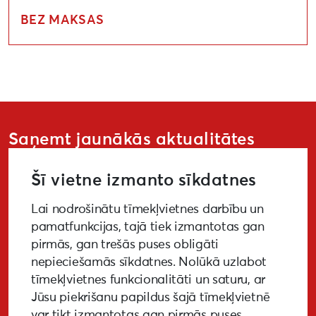
BEZ MAKSAS
Saņemt jaunākās aktualitātes
Šī vietne izmanto sīkdatnes
Lai nodrošinātu tīmekļvietnes darbību un
PIETEIKTIES
pamatfunkcijas, tajā tiek izmantotas gan
pirmās, gan trešās puses obligāti
nepieciešamās sīkdatnes. Nolūkā uzlabot
tīmekļvietnes funkcionalitāti un saturu, ar
GALERIJA
MEDIJIEM
LKA PĒTĪJUMS
Jūsu piekrišanu papildus šajā tīmekļvietnē
var tikt izmantotas gan pirmās puses