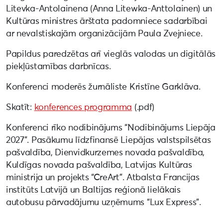
Litevka-Antolainena (Anna Litewka-Anttolainen) un
Kultūras ministres ārštata padomniece sadarbībai
ar nevalstiskajām organizācijām Paula Zvejniece.
Papildus paredzētas arī vieglās valodas un digitālās
piekļūstamības darbnīcas.
Konferenci moderēs žurnāliste Kristīne Garklāva.
Skatīt:
konferences programma
(.pdf)
Konferenci rīko nodibinājums “Nodibinājums Liepāja
2027”. Pasākumu līdzfinansē Liepājas valstspilsētas
pašvaldība, Dienvidkurzemes novada pašvaldība,
Kuldīgas novada pašvaldība, Latvijas Kultūras
ministrija un projekts “CreArt”. Atbalsta Francijas
institūts Latvijā un Baltijas reģionā lielākais
autobusu pārvadājumu uzņēmums “Lux Express”.