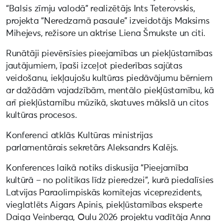
“Balsis zīmju valodā” realizētājs Ints Teterovskis,
projekta “Neredzamā pasaule” izveidotājs Maksims
Mihejevs, režisore un aktrise Liena Šmukste un citi.
Runātāji pievērsīsies pieejamības un piekļūstamības
jautājumiem, īpaši izceļot piederības sajūtas
veidošanu, iekļaujošu kultūras piedāvājumu bērniem
ar dažādām vajadzībām, mentālo piekļūstamību, kā
arī piekļūstamību mūzikā, skatuves mākslā un citos
kultūras procesos.
Konferenci atklās Kultūras ministrijas
parlamentārais sekretārs Aleksandrs Kalējs.
Konferences laikā notiks diskusija “Pieejamība
kultūrā – no politikas līdz pieredzei”, kurā piedalīsies
Latvijas Paraolimpiskās komitejas viceprezidents,
vieglatlēts Aigars Apinis, piekļūstamības eksperte
Daiga Veinberga, Oulu 2026 projektu vadītāja Anna