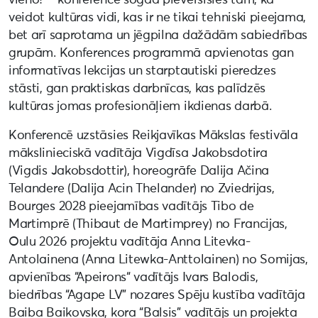
veidot kultūras vidi, kas ir ne tikai tehniski pieejama,
bet arī saprotama un jēgpilna dažādām sabiedrības
grupām. Konferences programmā apvienotas gan
informatīvas lekcijas un starptautiski pieredzes
stāsti, gan praktiskas darbnīcas, kas palīdzēs
kultūras jomas profesionāļiem ikdienas darbā.
Konferencē uzstāsies Reikjavīkas Mākslas festivāla
mākslinieciskā vadītāja Vigdīsa Jakobsdotira
(Vigdis Jakobsdottir), horeogrāfe Dalija Ačina
Telandere (Dalija Acin Thelander) no Zviedrijas,
Bourges 2028 pieejamības vadītājs Tibo de
Martimprē (Thibaut de Martimprey) no Francijas,
Oulu 2026 projektu vadītāja Anna Litevka-
Antolainena (Anna Litewka-Anttolainen) no Somijas,
apvienības “Apeirons“ vadītājs Ivars Balodis,
biedrības “Agape LV” nozares Spēju kustība vadītāja
Baiba Baikovska, kora “Balsis” vadītājs un projekta