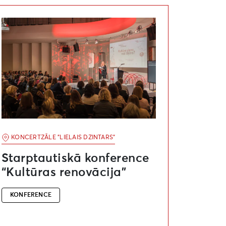
s ansamblis”
arptautiskā konference “Kultūras renovācija”
KONCERTZĀLE "LIELAIS DZINTARS"
Starptautiskā konference
“Kultūras renovācija”
KONFERENCE