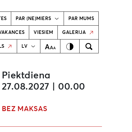
vīzija
Radošā komanda
TES
PAR (NE)MIERS
PAR MUMS
VAKANCES
VIESIEM
GALERIJA
MEKLĒT
EN
Kontrasts
Meklēt
Teksta izmērs
LS
LV
Piektdiena
27.08.2027 | 00.00
BEZ MAKSAS