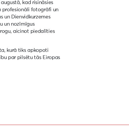
 augustā, kad risināsies
ā profesionāli fotogrāfi un
gas un Dienvidkurzemes
ūru un nozīmīgus
ogu, aicinot piedalīties
ta, kurā tiks apkopoti
ību par pilsētu tās Eiropas