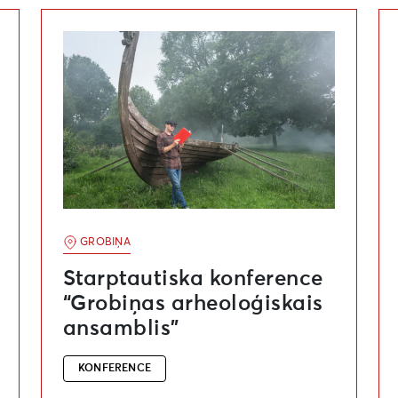
cija”
Starptautiska konference “Grobiņas arheoloģiskai
St
GROBIŅA
Starptautiska konference
“Grobiņas arheoloģiskais
ansamblis”
KONFERENCE