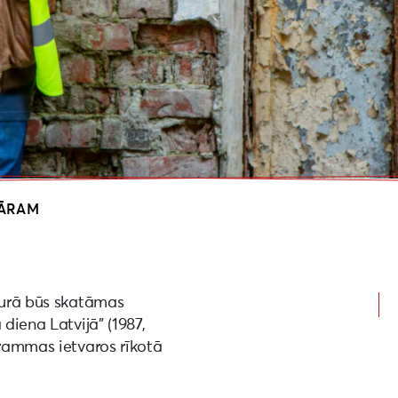
DĀRAM
 kurā būs skatāmas
 diena Latvijā” (1987,
grammas ietvaros rīkotā