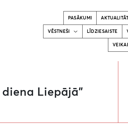
Kļūsti par
vēstnesi!
PASĀKUMI
AKTUALITĀ
Mūsu
vēstneši
VĒSTNEŠI
LĪDZIESAISTE
VEIKA
 diena Liepājā”