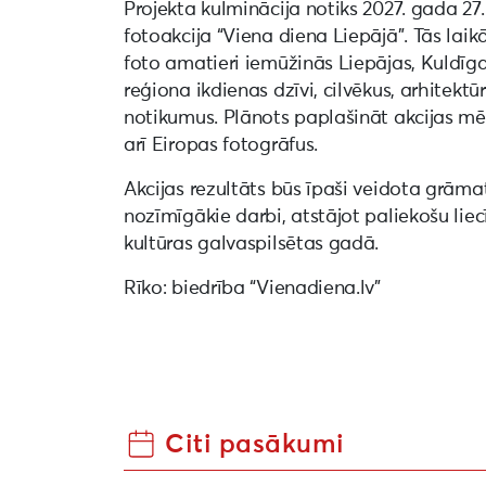
Projekta kulminācija notiks 2027. gada 27.
fotoakcija “Viena diena Liepājā”. Tās laik
foto amatieri iemūžinās Liepājas, Kuldī
reģiona ikdienas dzīvi, cilvēkus, arhitekt
notikumus. Plānots paplašināt akcijas mēr
arī Eiropas fotogrāfus.
Akcijas rezultāts būs īpaši veidota grāma
nozīmīgākie darbi, atstājot paliekošu liec
kultūras galvaspilsētas gadā.
Rīko: biedrība “Vienadiena.lv”
Citi pasākumi