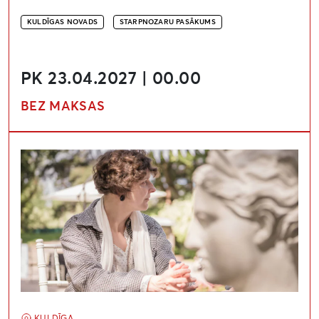
KULDĪGAS NOVADS
STARPNOZARU PASĀKUMS
PK 23.04.2027 | 00.00
BEZ MAKSAS
Demokrātijas rezidence “Eiropas sapnis”