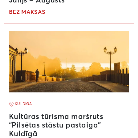
Jūlijs – Augusts
BEZ MAKSAS
Kultūras tūrisma maršruts “Pilsētas stāstu pastaiga” K
KULDĪGA
Kultūras tūrisma maršruts
“Pilsētas stāstu pastaiga”
Kuldīgā