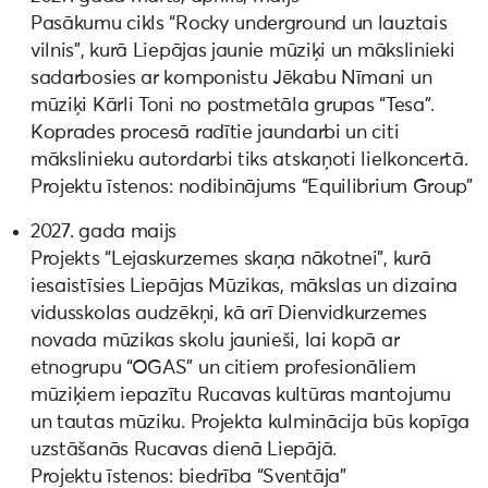
Pasākumu cikls “Rocky underground un lauztais
vilnis”, kurā Liepājas jaunie mūziķi un mākslinieki
sadarbosies ar komponistu Jēkabu Nīmani un
mūziķi Kārli Toni no postmetāla grupas “Tesa”.
Koprades procesā radītie jaundarbi un citi
mākslinieku autordarbi tiks atskaņoti lielkoncertā.
Projektu īstenos: nodibinājums “Equilibrium Group”
2027. gada maijs
Projekts “Lejaskurzemes skaņa nākotnei”, kurā
iesaistīsies Liepājas Mūzikas, mākslas un dizaina
vidusskolas audzēkņi, kā arī Dienvidkurzemes
novada mūzikas skolu jaunieši, lai kopā ar
etnogrupu “OGAS” un citiem profesionāliem
mūziķiem iepazītu Rucavas kultūras mantojumu
un tautas mūziku. Projekta kulminācija būs kopīga
uzstāšanās Rucavas dienā Liepājā.
Projektu īstenos: biedrība “Sventāja”