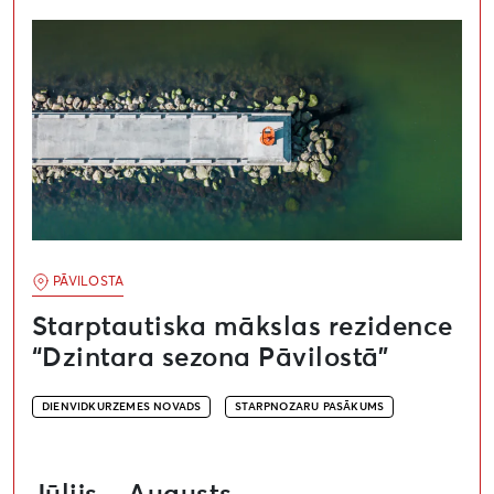
Starptautiska mākslas rezidence “Dzintara sezona Pāv
PĀVILOSTA
Starptautiska mākslas rezidence
“Dzintara sezona Pāvilostā”
DIENVIDKURZEMES NOVADS
STARPNOZARU PASĀKUMS