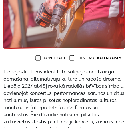
KOPĒT SAITI
PIEVIENOT KALENDĀRAM
Liepājas kultūras identitāte sakņojas neatkarīgā
domāšanā, alternatīvajā kultūrā un radošā drosmē.
Liepāja 2027 atklāj roku kā radošās brīvības simbolu,
apvienojot koncertus, performances, sarunas un citus
notikumus, kuros pilsētas nepieradinātās kultūras
mantojums interpretēts jaunās formās un
kontekstos. Šie dažādie notikumi pilsētas
kultūrvietās stāstīs par Liepāju kā vietu, kur roks ir ne