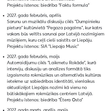
Projektu īstenos: biedrība “Faktu formula”
2027. gada februāris, aprīlis
Sarunu un muzikālu diskusiju cikls “Dumpinieku
pietura” kultūrvietā “Pegaza pagalms”, kur katrs
vakars būs veltīts sarunai par Latvijā nozīmīgiem
mūziķiem, kuru ceļš cieši saistīts ar Liepāju.
Projektu īstenos: SIA “Liepaja Music”
2027. gada februāris, maijs
Autorraidījumu cikls “Laikmetu Rokāde”, kurā
interviju, diskusiju un analīzes formātā tiks
izgaismota rokmūzikas un alternatīvās kultūras
ietekme uz sabiedrības identitāti, vienlaikus
aktualizējot Liepājas nozīmi kā vienu no
būtiskākajiem rokmūzikas centriem Latvijā.
Projektu īstenos: biedrība “Ētera Osta”
2027. gada marts, aprīlis, maijs