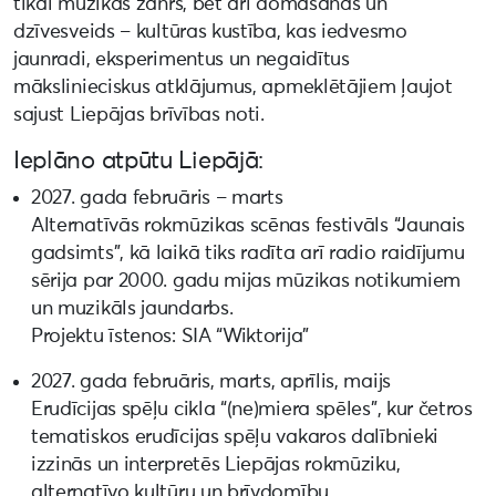
tikai mūzikas žanrs, bet arī domāšanas un
dzīvesveids – kultūras kustība, kas iedvesmo
jaunradi, eksperimentus un negaidītus
mākslinieciskus atklājumus, apmeklētājiem ļaujot
sajust Liepājas brīvības noti.
Ieplāno atpūtu Liepājā:
2027. gada februāris – marts
Alternatīvās rokmūzikas scēnas festivāls “Jaunais
gadsimts”, kā laikā tiks radīta arī radio raidījumu
sērija par 2000. gadu mijas mūzikas notikumiem
un muzikāls jaundarbs.
Projektu īstenos: SIA “Wiktorija”
2027. gada februāris, marts, aprīlis, maijs
Erudīcijas spēļu cikla “(ne)miera spēles”, kur četros
tematiskos erudīcijas spēļu vakaros dalībnieki
izzinās un interpretēs Liepājas rokmūziku,
alternatīvo kultūru un brīvdomību.