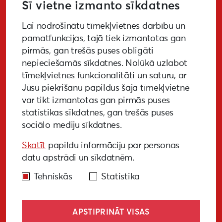
Šī vietne izmanto sīkdatnes
Lai nodrošinātu tīmekļvietnes darbību un
PIETEIKTIES
pamatfunkcijas, tajā tiek izmantotas gan
pirmās, gan trešās puses obligāti
nepieciešamās sīkdatnes. Nolūkā uzlabot
tīmekļvietnes funkcionalitāti un saturu, ar
GALERIJA
MEDIJIEM
LKA PĒTĪJUMS
Jūsu piekrišanu papildus šajā tīmekļvietnē
var tikt izmantotas gan pirmās puses
BUJ
NOTIKUŠIE PASĀKUMI
statistikas sīkdatnes, gan trešās puses
sociālo mediju sīkdatnes.
EKODIZAINA VADLĪNIJAS
Skatīt
papildu informāciju par personas
PIEKĻŪSTAMĪBAS VADLĪNIJAS
datu apstrādi un sīkdatnēm.
Tehniskās
Statistika
APSTIPRINĀT VISAS