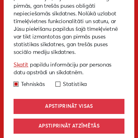
pirmās, gan trešās puses obligāti
nepieciešamās sīkdatnes. Nolūkā uzlabot
tīmekļvietnes funkcionalitāti un saturu, ar
GALERIJA
MEDIJIEM
LKA PĒTĪJUMS
Jūsu piekrišanu papildus šajā tīmekļvietnē
var tikt izmantotas gan pirmās puses
BUJ
NOTIKUŠIE PASĀKUMI
statistikas sīkdatnes, gan trešās puses
sociālo mediju sīkdatnes.
EKODIZAINA VADLĪNIJAS
Skatīt
papildu informāciju par personas
PIEKĻŪSTAMĪBAS VADLĪNIJAS
datu apstrādi un sīkdatnēm.
Tehniskās
Statistika
APSTIPRINĀT VISAS
© Liepāja 2027
APSTIPRINĀT ATZĪMĒTĀS
Sīkdatņu politika
Privātuma politika