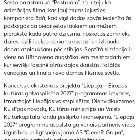
Sesto pazīstam kā “Pastorālo”, tā ir teju kā
animācijas filma, kas ļauj mums iejusties
komponista ādā, kad viņš dodas savās iecienītajās
pastaigās pa piepilsētas laukiem un mežiem,
pieraksta kādu putna dziesmu, noskatās zemnieku
dzīrēs, dziļi ieelpo pērkona ekstāzi un izbauda
dabas atplaukšanu pēc stihijas. Septītā simfonija ir
viens no Bēthovena augstākajiem meistardarbiem,
kur sevišķi fascinē otrās daļas skaistās, fatālās
variācijas un fināla nevaldāmās līksmes svētki.
Koncerts tiek īstenots projekta “Liepāja – Eiropas
kultūras galvaspilsēta 2027” programmas ietvaros,
izmantojot Liepājas valstspilsētas, Dienvidkurzemes,
Kuldīgas novadu, Kultūras ministrijas un Valsts
Kultūrkapitāla fonda piešķirto finansējumu. “Liepāja
2027” programmu atbalsta galvenais partneris vides
izglītības un ilgtspējas jomā AS “CleanR Grupa”,