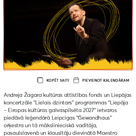
KOPĒT SAITI
PIEVIENOT KALENDĀRAM
Andreja Žagara kultūras attīstības fonds un Liepājas
koncertzāle “Lielais dzintars” programmas “Liepāja
– Eiropas kultūras galvaspilsēta 2027” ietvaros
piedāvā leģendārā Leipcigas “Gewandhaus”
orķestra un tā mākslinieciskā vadītāja,
pasaulslavenā un klausītāju dievinātā Maestro