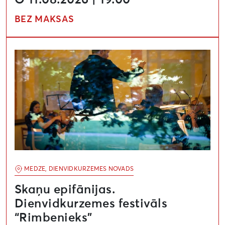
BEZ MAKSAS
Skaņu epifānijas. Dienvidkurzemes festivāls “Rimbenie
MEDZE, DIENVIDKURZEMES NOVADS
Skaņu epifānijas.
Dienvidkurzemes festivāls
“Rimbenieks”