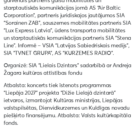
galvenais partneris gaisa mobilitātes un
starptautiskās komunikācijas jomā AS “Air Baltic
Corporation”, partneris juridiskajos jautājumos SIA
“Sorainen ZAB”, sauszemes mobilitātes partneris SIA
“Lux Express Latvia”, ūdens transporta mobilitātes
un starptautiskās komunikācijas partneris SIA “Stena
Line”. Informē – VSIA “Latvijas Sabiedriskais medijs”,
SIA “TVNET GRUPA”, AS “KURZEMES RADIO”.
Organizē: SIA “Lielais Dzintars” sadarbībā ar Andreja
Žagara kultūras attīstības fondu
Atbalsta: koncerts tiek īstenots programmas
“Liepāja 2027” projekta “Dižie Lielajā dzintarā”
ietvaros, izmantojot Kultūras ministrijas, Liepājas
valstspilsētas, Dienvidkurzemes un Kuldīgas novadu
piešķirto finansējumu. Atbalsta: Valsts kultūrkapitāla
fonds.