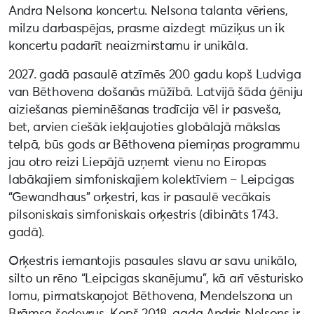
Andra Nelsona koncertu. Nelsona talanta vēriens,
milzu darbaspējas, prasme aizdegt mūziķus un ik
koncertu padarīt neaizmirstamu ir unikāla.
2027. gadā pasaulē atzīmēs 200 gadu kopš Ludviga
van Bēthovena došanās mūžībā. Latvijā šāda ģēniju
aiziešanas pieminēšanas tradīcija vēl ir pasveša,
bet, arvien ciešāk iekļaujoties globālajā mākslas
telpā, būs gods ar Bēthovena piemiņas programmu
jau otro reizi Liepājā uzņemt vienu no Eiropas
labākajiem simfoniskajiem kolektīviem – Leipcigas
“Gewandhaus” orķestri, kas ir pasaulē vecākais
pilsoniskais simfoniskais orķestris (dibināts 1743.
gadā).
Orķestris iemantojis pasaules slavu ar savu unikālo,
silto un rēno “Leipcigas skanējumu”, kā arī vēsturisko
lomu, pirmatskaņojot Bēthovena, Mendelszona un
Brāmsa šedevrus. Kopš 2018. gada Andris Nelsons ir