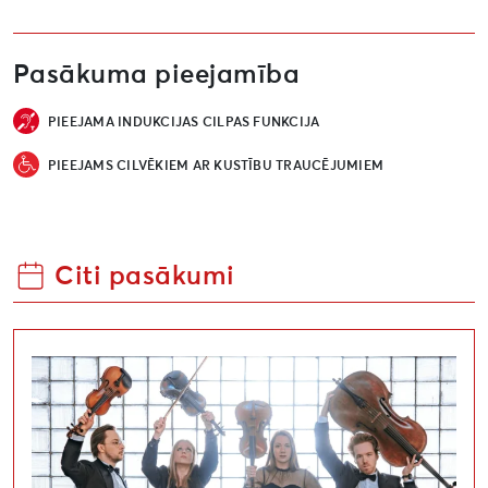
Pasākuma pieejamība
PIEEJAMA INDUKCIJAS CILPAS FUNKCIJA
PIEEJAMS CILVĒKIEM AR KUSTĪBU TRAUCĒJUMIEM
Citi pasākumi
Mocarts. Dārziņš. Vasks. Dienvidkurzemes festivāls “R