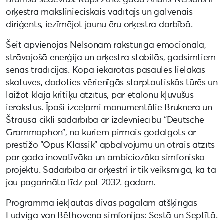
orķestra mākslinieciskais vadītājs un galvenais
diriģents, iezīmējot jaunu ēru orķestra darbībā.
Šeit apvienojas Nelsonam raksturīgā emocionālā,
strāvojošā enerģija un orķestra stabilās, gadsimtiem
senās tradīcijas. Kopā iekarotas pasaules lielākās
skatuves, dodoties vērienīgās starptautiskās tūrēs un
laižot klajā kritiķu atzītus, par etalonu kļuvušus
ierakstus. Īpaši izceļami monumentālie Bruknera un
Štrausa cikli sadarbībā ar izdevniecību “Deutsche
Grammophon”, no kuriem pirmais godalgots ar
prestižo “Opus Klassik” apbalvojumu un otrais atzīts
par gada inovatīvāko un ambiciozāko simfonisko
projektu. Sadarbība ar orķestri ir tik veiksmīga, ka tā
jau pagarināta līdz pat 2032. gadam.
Programmā iekļautas divas pagalam atšķirīgas
Ludviga van Bēthovena simfonijas: Sestā un Septītā.