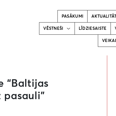
Kļūsti par
vēstnesi!
PASĀKUMI
AKTUALITĀ
Mūsu
vēstneši
VĒSTNEŠI
LĪDZIESAISTE
VEIKA
e “Baltijas
 pasauli”