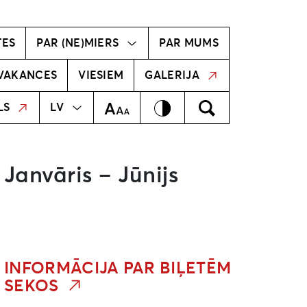
vīzija
Radošā komanda
TES
PAR (NE)MIERS
PAR MUMS
VAKANCES
VIESIEM
GALERIJA
MEKLĒT
EN
Kontrasts
Meklēt
Teksta izmērs
LS
LV
Janvāris – Jūnijs
INFORMĀCIJA PAR BIĻETĒM
SEKOS