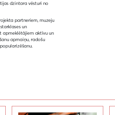
tijas dzintara vēsturi no
projekta partneriem, muzeju
starklases un
t apmeklētājiem aktīvu un
ināšanu apmaiņu, radošu
u popularizēšanu.
Laikmetīgās mākslas izstāde “Mierā!”
Vi