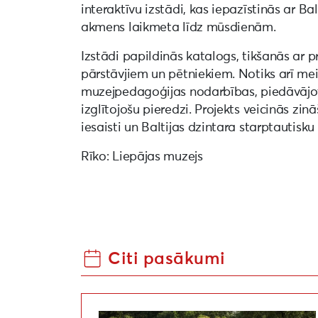
interaktīvu izstādi, kas iepazīstinās ar Bal
akmens laikmeta līdz mūsdienām.
Izstādi papildinās katalogs, tikšanās ar 
pārstāvjiem un pētniekiem. Notiks arī mei
muzejpedagoģijas nodarbības, piedāvājo
izglītojošu pieredzi. Projekts veicinās z
iesaisti un Baltijas dzintara starptautisk
Rīko: Liepājas muzejs
Citi pasākumi
Mākslas objekti takā pie Ālandes upes