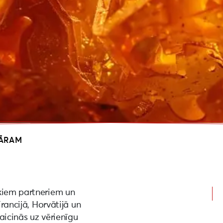
DĀRAM
skiem partneriem un
Francijā, Horvātijā un
aicinās uz vērienīgu