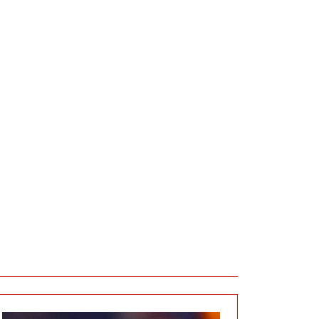
eslekcijas, darbnīcas un izstāde “Amats + Dizains”