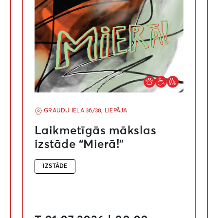
GRAUDU IELA 36/38, LIEPĀJA
Laikmetīgās mākslas
izstāde “Mierā!”
IZSTĀDE