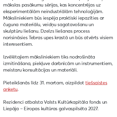
mākslas pasākumu sērijas, kas koncentrējas uz
eksperimentālām neindustriālām tehnoloģijām.
Māksliniekiem būs iespēja praktiski iepazīties ar
čuguna materiālu, veidņu sagatavošanu un
skulptūru liešanu. Dzelzs liešanas process
norisināsies Tebras upes krastā un būs atvērts visiem
interesentiem.
Izvēlētajiem māksliniekiem tiks nodrošināta
izmitināšana, piekļuve darbnīcām un instrumentiem,
meistaru konsultācijas un materiāli.
Pieteikšanās līdz 31. martam, aizpildot
tiešsaistes
anketu
.
Rezidenci atbalsta Valsts Kultūrkapitāla fonds un
Liepāja – Eiropas kultūras galvaspilsēta 2027.