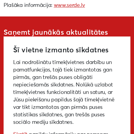
Plašāka informācija:
www.serde.lv
Saņemt jaunākās aktualitātes
Šī vietne izmanto sīkdatnes
Lai nodrošinātu tīmekļvietnes darbību un
PIETEIKTIES
pamatfunkcijas, tajā tiek izmantotas gan
pirmās, gan trešās puses obligāti
nepieciešamās sīkdatnes. Nolūkā uzlabot
tīmekļvietnes funkcionalitāti un saturu, ar
GALERIJA
MEDIJIEM
LKA PĒTĪJUMS
Jūsu piekrišanu papildus šajā tīmekļvietnē
var tikt izmantotas gan pirmās puses
BUJ
NOTIKUŠIE PASĀKUMI
statistikas sīkdatnes, gan trešās puses
sociālo mediju sīkdatnes.
EKODIZAINA VADLĪNIJAS