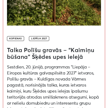
KOPIENAS
LIEPĀJA 2027
Talka Polīšu gravās – “Kaimiņu
būšana” Šķēdes upes ielejā
Sestdien, 20. jūnijā, programmas “Liepāja –
Eiropas kultūras galvaspilsēta 2027” ietvaros,
Polīšu gravās – Kuldīgas novada Vārmes
pagastā, norisinājās talka, kuras ietvaros
kaimiņi, kuru Šķēdes upes ielejas īpašumu
teritorijās atrodas smilšakmens atsegumi, kopā
ar nelielu domubiedru un interesentu grupu