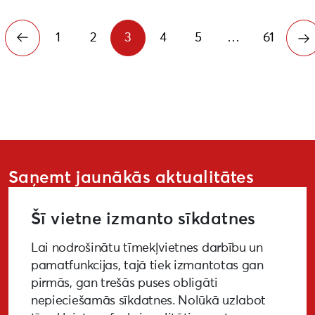
1
2
3
4
5
…
61
Saņemt jaunākās aktualitātes
Šī vietne izmanto sīkdatnes
Lai nodrošinātu tīmekļvietnes darbību un
PIETEIKTIES
pamatfunkcijas, tajā tiek izmantotas gan
pirmās, gan trešās puses obligāti
nepieciešamās sīkdatnes. Nolūkā uzlabot