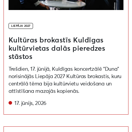
LIEPĀJA 2027
Kultūras brokastīs Kuldīgas
kultūrvietas dalās pieredzes
stāstos
Trešdien, 17. jūnijā, Kuldīgas koncertzālē “Duna”
norisinājās Liepāja 2027 Kultūras brokastis, kuru
centrālā tēma bija kultūrvietu veidošana un
attīstīšana mazajās kopienās.
17. jūnijs, 2026
Aizvadīta Liepāja 2027 jauniešu kluba personīgās ilgt