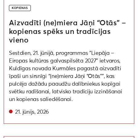
KOPIENAS
Aizvadīti (ne)miera Jāņi “Otās” –
kopienas spēks un tradīcijas
vieno
Sestdien, 21. jūnijā, programmas “Liepāja –
Eiropas kultūras galvaspilsēta 2027” ietvaros,
Kuldīgas novada Kurmāles pagastā aizvadīti
īpaši un sirsnīgi “(ne)miera Jāņi “Otās””, kas
pulcēja dažādu paaudžu dalībniekus kopīgai
svētku radīšanai, latvisko tradīciju izzināšanai
un kopienas saliedēšanai.
21. jūnijs, 2026