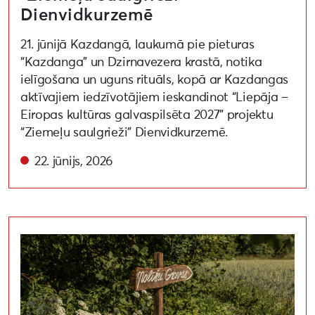
Dienvidkurzemē
21. jūnijā Kazdangā, laukumā pie pieturas
“Kazdanga” un Dzirnavezera krastā, notika
ielīgošana un uguns rituāls, kopā ar Kazdangas
aktīvajiem iedzīvotājiem ieskandinot “Liepāja –
Eiropas kultūras galvaspilsēta 2027” projektu
“Ziemeļu saulgrieži” Dienvidkurzemē.
22. jūnijs, 2026
Talka Polīšu gravās – “Kaimiņu būšana” Šķēdes upes ie