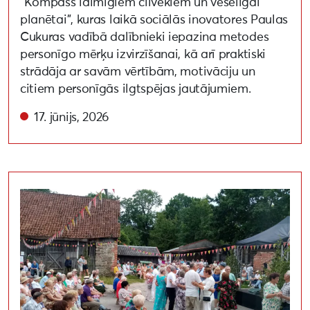
“Kompass laimīgiem cilvēkiem un veselīgai
planētai”, kuras laikā sociālās inovatores Paulas
Cukuras vadībā dalībnieki iepazina metodes
personīgo mērķu izvirzīšanai, kā arī praktiski
strādāja ar savām vērtībām, motivāciju un
citiem personīgās ilgtspējas jautājumiem.
17. jūnijs, 2026
Ventspils ielas radošais pagalms – kopienas pasākum