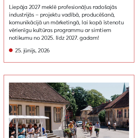
Liepāja 2027 meklē profesionāļus radošajās
industrijās – projektu vadībā, producēšanā,
komunikācijā un mārketingā, lai kopā īstenotu
vērienīgu kultūras programmu ar simtiem
notikumu no 2025. līdz 2027. gadam!
25. jūnijs, 2026
Ventspils ielas kopienas svētki Kuldīgā pulcē iedzīvotā