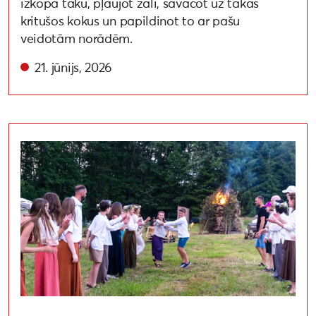
izkopa taku, pļaujot zāli, savācot uz takas
kritušos kokus un papildinot to ar pašu
veidotām norādēm.
21. jūnijs, 2026
Aizvadīti (ne)miera Jāņi “Otās” – kopienas spēks un tra