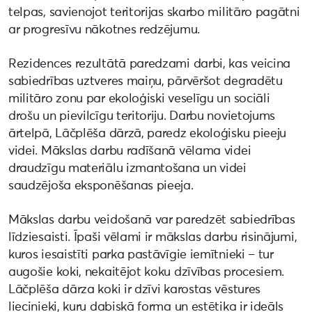
telpas, savienojot teritorijas skarbo militāro pagātni
ar progresīvu nākotnes redzējumu.
Rezidences rezultātā paredzami darbi, kas veicina
sabiedrības uztveres maiņu, pārvēršot degradētu
militāro zonu par ekoloģiski veselīgu un sociāli
drošu un pievilcīgu teritoriju. Darbu novietojums
ārtelpā, Lāčplēša dārzā, paredz ekoloģisku pieeju
videi. Mākslas darbu radīšanā vēlama videi
draudzīgu materiālu izmantošana un videi
saudzējoša eksponēšanas pieeja.
Mākslas darbu veidošanā var paredzēt sabiedrības
līdziesaisti. Īpaši vēlami ir mākslas darbu risinājumi,
kuros iesaistīti parka pastāvīgie iemītnieki – tur
augošie koki, nekaitējot koku dzīvības procesiem.
Lāčplēša dārza koki ir dzīvi karostas vēstures
liecinieki, kuru dabiskā forma un estētika ir ideāls