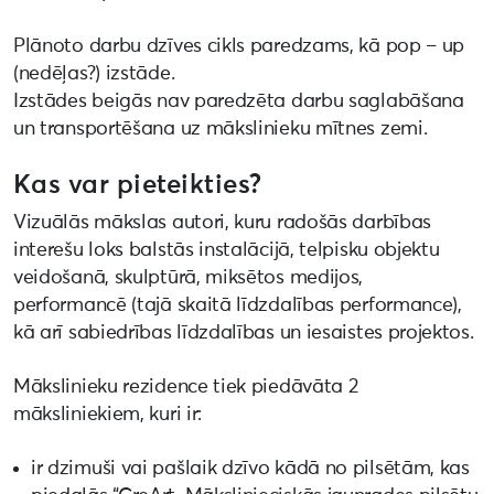
Plānoto darbu dzīves cikls paredzams, kā pop – up
(nedēļas?) izstāde.
Izstādes beigās nav paredzēta darbu saglabāšana
un transportēšana uz mākslinieku mītnes zemi.
Kas var pieteikties?
Vizuālās mākslas autori, kuru radošās darbības
interešu loks balstās instalācijā, telpisku objektu
veidošanā, skulptūrā, miksētos medijos,
performancē (tajā skaitā līdzdalības performance),
kā arī sabiedrības līdzdalības un iesaistes projektos.
Mākslinieku rezidence tiek piedāvāta 2
māksliniekiem, kuri ir:
ir dzimuši vai pašlaik dzīvo kādā no pilsētām, kas