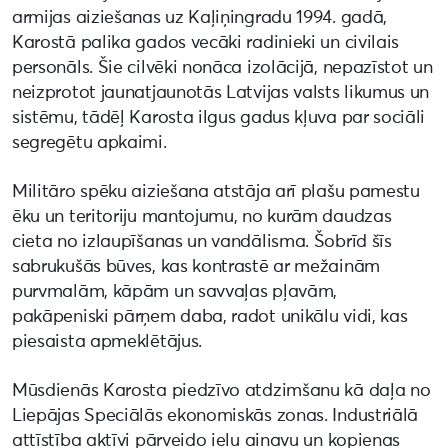
armijas aiziešanas uz Kaļiņingradu 1994. gadā,
Karostā palika gados vecāki radinieki un civilais
personāls. Šie cilvēki nonāca izolācijā, nepazīstot un
neizprotot jaunatjaunotās Latvijas valsts likumus un
sistēmu, tādēļ Karosta ilgus gadus kļuva par sociāli
segregētu apkaimi.
Militāro spēku aiziešana atstāja arī plašu pamestu
ēku un teritoriju mantojumu, no kurām daudzas
cieta no izlaupīšanas un vandālisma. Šobrīd šīs
sabrukušās būves, kas kontrastē ar mežainām
purvmalām, kāpām un savvaļas pļavām,
pakāpeniski pārņem daba, radot unikālu vidi, kas
piesaista apmeklētājus.
Mūsdienās Karosta piedzīvo atdzimšanu kā daļa no
Liepājas Speciālās ekonomiskās zonas. Industriālā
attīstība aktīvi pārveido ielu ainavu un kopienas