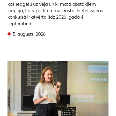
kas reaģētu uz vēja un klimata apstākļiem
Liepājā, Latvijas Rietumu krastā. Pieteikšanās
konkursā ir atvērta līdz 2026. gada 4.
septembrim.
5. augusts, 2026
Aizvadīta lekcija par apritīgu un videi draudzīgu pa