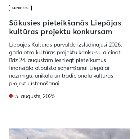
KONKURSI
Sākusies pieteikšanās Liepājas
kultūras projektu konkursam
Liepājas Kultūras pārvalde izsludinājusi 2026.
gada otro kultūras projektu konkursu, aicinot
līdz 24. augustam iesniegt pieteikumus
finansiāla atbalsta saņemšanai Liepājai
nozīmīgu, unikālu un tradicionālu kultūras
projektu īstenošanai.
5. augusts, 2026
Uzsaukums māksliniekiem festivālā “Atmosfēras viļņi” “