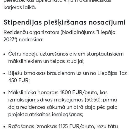
pieredze, kas apliecināta viņu mākslinieciskās
karjeras laikā.
Stipendijas piešķiršanas nosacījumi
Rezidenču organizators (Nodibinājums “Liepāja
2027”) nodrošina:
Četru nedēļu uzturēšanos diviem starptautiskiem
māksliniekiem un telpas studijai;
Biļešu izmaksas braucienam uz un no Liepājas līdz
450 EUR;
Mākslinieka honorārs 1800 EUR/bruto, kas
izmaksājams divos maksājumos (50:50): pirmā
daļa rezidences sākumā un otrā daļa pēc gala
projekta atskaites iesniegšanas;
Ražošanas izmaksas 1125 EUR/bruto, rezultātu