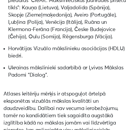
piedalās “CreArt. Mākslinieciskās jaunrades pilsētu
tīkls”: Kauņa (Lietuva), Valjadolida (Spānija),
Skopje (Ziemeļmaķedonija), Aveiro (Portugāle),
Ļubļina (Polija), Venēcija (Itālija), Ruāna un
Klermona-Ferāna (Francija), Česke Budejovice
(Čehija), Oulu (Somija), Rēgensburga (Vācija).
Horvātijas Vizuālo mākslinieku asociācijas (HDLU)
biedri.
Ukrainas mākslinieki sadarbībā ar Ļvivas Mākslas
Padomi “Dialog”.
Atlases kritēriju mērķis ir atspoguļot ārtelpā
eksponētas vizuālās mākslas kvalitāti un
daudzveidību. Dalībai nav vecuma ierobežojumu,
tomēr no kandidātiem tiek sagaidīta augstākā
izglītība kādā no mākslas jomām vai līdzvērtīga