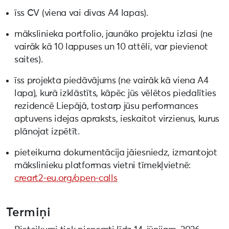
īss CV (viena vai divas A4 lapas).
mākslinieka portfolio, jaunāko projektu izlasi (ne
vairāk kā 10 lappuses un 10 attēli, var pievienot
saites).
īss projekta piedāvājums (ne vairāk kā viena A4
lapa), kurā izklāstīts, kāpēc jūs vēlētos piedalīties
rezidencē Liepājā, tostarp jūsu performances
aptuvens idejas apraksts, ieskaitot virzienus, kurus
plānojat izpētīt.
pieteikuma dokumentācija jāiesniedz, izmantojot
mākslinieku platformas vietni tīmekļvietnē:
creart2-eu.org/open-calls
Termiņi