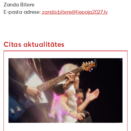
Zanda Bitere
E-pasta adrese:
zanda.bitere@liepaja2027.lv
Citas aktualitātes
Sākusies pieteikšanās Liepājas kultūras projektu kon