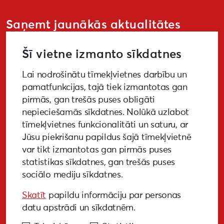
Saņemt jaunākās aktualitātes
Šī vietne izmanto sīkdatnes
Lai nodrošinātu tīmekļvietnes darbību un
PIETEIKTIES
pamatfunkcijas, tajā tiek izmantotas gan
pirmās, gan trešās puses obligāti
nepieciešamās sīkdatnes. Nolūkā uzlabot
tīmekļvietnes funkcionalitāti un saturu, ar
GALERIJA
MEDIJIEM
LKA PĒTĪJUMS
Jūsu piekrišanu papildus šajā tīmekļvietnē
var tikt izmantotas gan pirmās puses
BUJ
NOTIKUŠIE PASĀKUMI
statistikas sīkdatnes, gan trešās puses
sociālo mediju sīkdatnes.
EKODIZAINA VADLĪNIJAS
Skatīt
papildu informāciju par personas
PIEKĻŪSTAMĪBAS VADLĪNIJAS
datu apstrādi un sīkdatnēm.