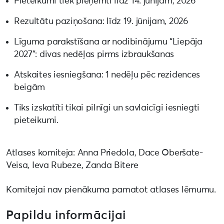
Pieteikumi tiek pieņemti līdz 14. jūnijam, 2026
Rezultātu paziņošana: līdz 19. jūnijam, 2026
Līguma parakstīšana ar nodibinājumu “Liepāja
2027”: divas nedēļas pirms izbraukšanas
Atskaites iesniegšana: 1 nedēļu pēc rezidences
beigām
Tiks izskatīti tikai pilnīgi un savlaicīgi iesniegti
pieteikumi.
Atlases komiteja: Anna Priedola, Dace Oberšate-
Veisa, Ieva Rubeze, Zanda Bitere
Komitejai nav pienākuma pamatot atlases lēmumu.
Papildu informācijai