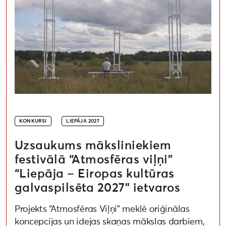
KONKURSI
LIEPĀJA 2027
Uzsaukums māksliniekiem
festivālā “Atmosfēras viļņi”
“Liepāja – Eiropas kultūras
galvaspilsēta 2027” ietvaros
Projekts “Atmosfēras Viļņi” meklē oriģinālas
koncepcijas un idejas skaņas mākslas darbiem,