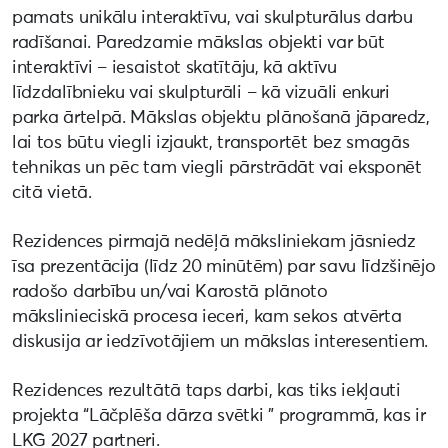
pamats unikālu interaktīvu, vai skulpturālus darbu
radīšanai. Paredzamie mākslas objekti var būt
interaktīvi – iesaistot skatītāju, kā aktīvu
līdzdalībnieku vai skulpturāli – kā vizuāli enkuri
parka ārtelpā. Mākslas objektu plānošanā jāparedz,
lai tos būtu viegli izjaukt, transportēt bez smagās
tehnikas un pēc tam viegli pārstrādāt vai eksponēt
citā vietā.
Rezidences pirmajā nedēļā māksliniekam jāsniedz
īsa prezentācija (līdz 20 minūtēm) par savu līdzšinējo
radošo darbību un/vai Karostā plānoto
mākslinieciskā procesa ieceri, kam sekos atvērta
diskusija ar iedzīvotājiem un mākslas interesentiem.
Rezidences rezultātā taps darbi, kas tiks iekļauti
projekta “Lāčplēša dārza svētki ” programmā, kas ir
LKG 2027 partneri.