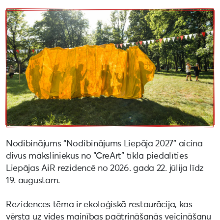
Nodibinājums “Nodibinājums Liepāja 2027” aicina
divus māksliniekus no “CreArt” tīkla piedalīties
Liepājas AiR rezidencē no 2026. gada 22. jūlija līdz
19. augustam.
Rezidences tēma ir ekoloģiskā restaurācija, kas
vērsta uz vides mainības paātrināšanās veicināšanu