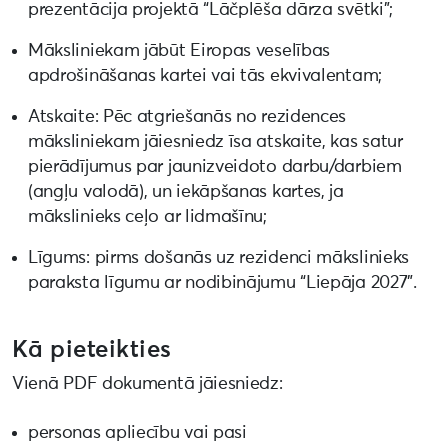
prezentācija projektā “Lāčplēša dārza svētki”;
Māksliniekam jābūt Eiropas veselības
apdrošināšanas kartei vai tās ekvivalentam;
Atskaite: Pēc atgriešanās no rezidences
māksliniekam jāiesniedz īsa atskaite, kas satur
pierādījumus par jaunizveidoto darbu/darbiem
(angļu valodā), un iekāpšanas kartes, ja
mākslinieks ceļo ar lidmašīnu;
Līgums: pirms došanās uz rezidenci mākslinieks
paraksta līgumu ar nodibinājumu “Liepāja 2027”.
Kā pieteikties
Vienā PDF dokumentā jāiesniedz:
personas apliecību vai pasi