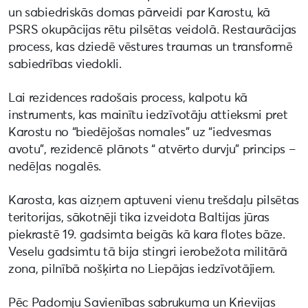
un sabiedriskās domas pārveidi par Karostu, kā
PSRS okupācijas rētu pilsētas veidolā. Restaurācijas
process, kas dziedē vēstures traumas un transformē
sabiedrības viedokli.
Lai rezidences radošais process, kalpotu kā
instruments, kas mainītu iedzīvotāju attieksmi pret
Karostu no “biedējošas nomales” uz “iedvesmas
avotu”, rezidencē plānots “ atvērto durvju” princips –
nedēļas nogalēs.
Karosta, kas aizņem aptuveni vienu trešdaļu pilsētas
teritorijas, sākotnēji tika izveidota Baltijas jūras
piekrastē 19. gadsimta beigās kā kara flotes bāze.
Veselu gadsimtu tā bija stingri ierobežota militārā
zona, pilnībā nošķirta no Liepājas iedzīvotājiem.
Pēc Padomju Savienības sabrukuma un Krievijas