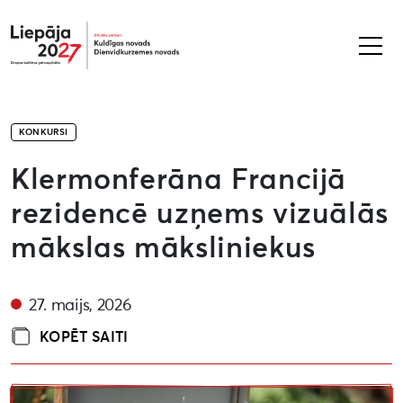
Liepāja2027
KONKURSI
Klermonferāna Francijā
rezidencē uzņems vizuālās
mākslas māksliniekus
27. maijs, 2026
KOPĒT SAITI