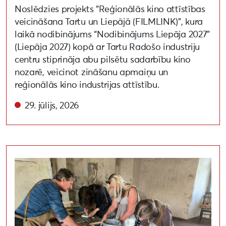
Noslēdzies projekts “Reģionālās kino attīstības
veicināšana Tartu un Liepājā (FILMLINK)”, kura
laikā nodibinājums “Nodibinājums Liepāja 2027”
(Liepāja 2027) kopā ar Tartu Radošo industriju
centru stiprināja abu pilsētu sadarbību kino
nozarē, veicinot zināšanu apmaiņu un
reģionālās kino industrijas attīstību.
29. jūlijs, 2026
Koka logu atjaunošanas darbnīca