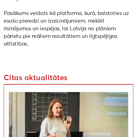
Pasākums veidots kā platforma, kurā, balstoties uz
esošo pieredzi un izaicinājumiem, meklēt
risinājumus un iespējas, lai Latvija no plāniem
pārietu pie reāliem rezultātiem un ilgtspējīgas
attīstības.
Citas aktualitātes
Aizvadīta lekcija par apritīgu un videi draudzīgu pa