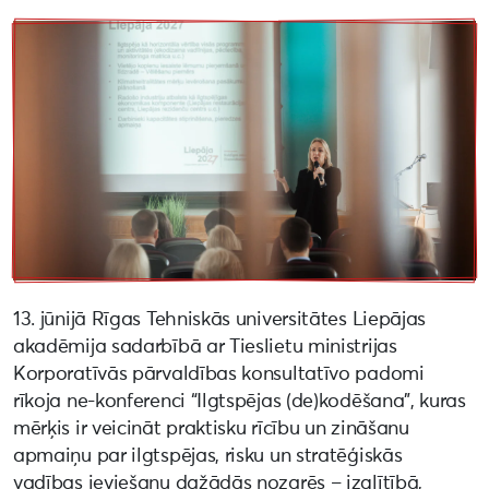
13. jūnijā Rīgas Tehniskās universitātes Liepājas
akadēmija sadarbībā ar Tieslietu ministrijas
Korporatīvās pārvaldības konsultatīvo padomi
rīkoja ne-konferenci “Ilgtspējas (de)kodēšana”, kuras
mērķis ir veicināt praktisku rīcību un zināšanu
apmaiņu par ilgtspējas, risku un stratēģiskās
vadības ieviešanu dažādās nozarēs – izglītībā,