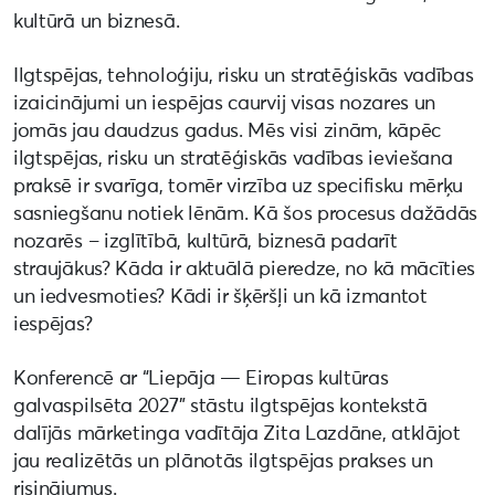
kultūrā un biznesā.
Ilgtspējas, tehnoloģiju, risku un stratēģiskās vadības
izaicinājumi un iespējas caurvij visas nozares un
jomās jau daudzus gadus. Mēs visi zinām, kāpēc
ilgtspējas, risku un stratēģiskās vadības ieviešana
praksē ir svarīga, tomēr virzība uz specifisku mērķu
sasniegšanu notiek lēnām. Kā šos procesus dažādās
nozarēs – izglītībā, kultūrā, biznesā padarīt
straujākus? Kāda ir aktuālā pieredze, no kā mācīties
un iedvesmoties? Kādi ir šķēršļi un kā izmantot
iespējas?
Konferencē ar “Liepāja — Eiropas kultūras
galvaspilsēta 2027” stāstu ilgtspējas kontekstā
dalījās mārketinga vadītāja Zita Lazdāne, atklājot
jau realizētās un plānotās ilgtspējas prakses un
risinājumus.