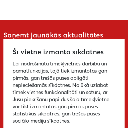
Saņemt jaunākās aktualitātes
Šī vietne izmanto sīkdatnes
Lai nodrošinātu tīmekļvietnes darbību un
PIETEIKTIES
pamatfunkcijas, tajā tiek izmantotas gan
pirmās, gan trešās puses obligāti
nepieciešamās sīkdatnes. Nolūkā uzlabot
tīmekļvietnes funkcionalitāti un saturu, ar
GALERIJA
MEDIJIEM
LKA PĒTĪJUMS
Jūsu piekrišanu papildus šajā tīmekļvietnē
var tikt izmantotas gan pirmās puses
BUJ
NOTIKUŠIE PASĀKUMI
statistikas sīkdatnes, gan trešās puses
sociālo mediju sīkdatnes.
EKODIZAINA VADLĪNIJAS