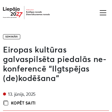
Liepāja2027
SEMINĀRI
Eiropas kultūras
galvaspilsēta piedalās ne-
konferencē “Ilgtspējas
(de)kodēšana”
13. jūnijs, 2025
KOPĒT SAITI