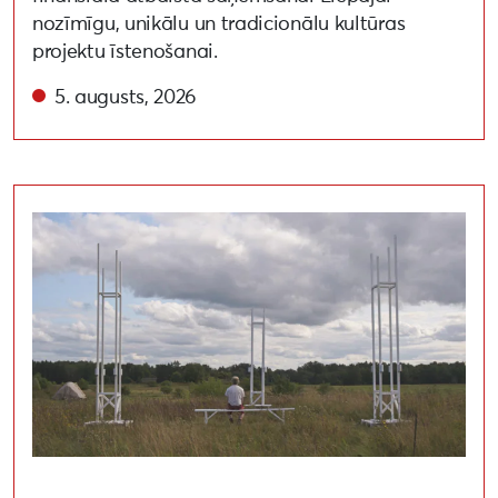
nozīmīgu, unikālu un tradicionālu kultūras
projektu īstenošanai.
5. augusts, 2026
Uzsaukums māksliniekiem festivālā “Atmosfēras viļņi” “