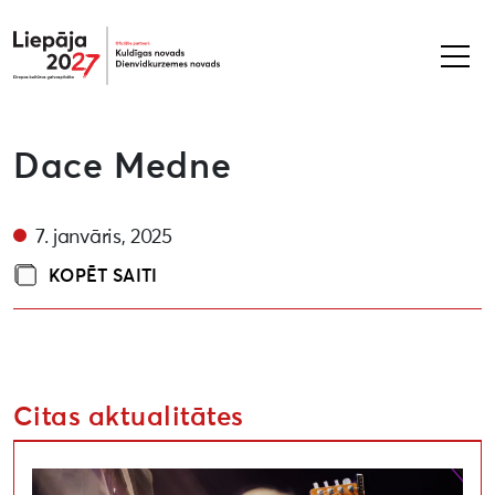
Liepāja2027
Dace Medne
7. janvāris, 2025
KOPĒT SAITI
Citas aktualitātes
Sākusies pieteikšanās Liepājas kultūras projektu kon