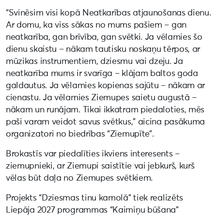
“Svinēsim visi kopā Neatkarības atjaunošanas dienu.
Ar domu, ka viss sākas no mums pašiem – gan
neatkarība, gan brīvība, gan svētki. Ja vēlamies šo
dienu skaistu – nākam tautisku noskaņu tērpos, ar
mūzikas instrumentiem, dziesmu vai dzeju. Ja
neatkarība mums ir svarīga – klājam baltos goda
galdautus. Ja vēlamies kopienas sajūtu – nākam ar
cienastu. Ja vēlamies Ziemupes saietu augustā –
nākam un runājam. Tikai ikkatram piedaloties, mēs
paši varam veidot savus svētkus,” aicina pasākuma
organizatori no biedrības “Ziemupīte”.
Brokastīs var piedalīties ikviens interesents –
ziemupnieki, ar Ziemupi saistītie vai jebkurš, kurš
vēlas būt daļa no Ziemupes svētkiem.
Projekts “Dziesmas tinu kamolā” tiek realizēts
Liepāja 2027 programmas “Kaimiņu būšana”