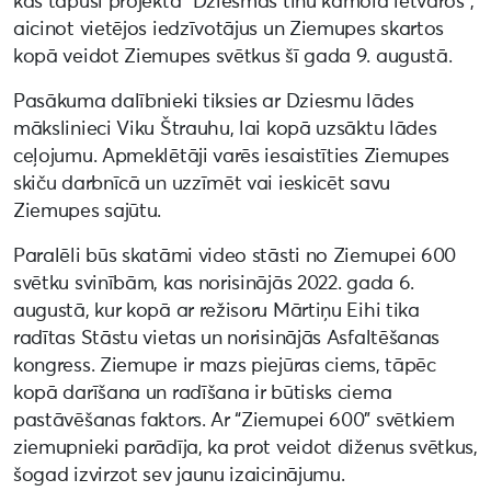
kas tapusi projekta “Dziesmas tinu kamolā ietvaros”,
aicinot vietējos iedzīvotājus un Ziemupes skartos
kopā veidot Ziemupes svētkus šī gada 9. augustā.
Pasākuma dalībnieki tiksies ar Dziesmu lādes
mākslinieci Viku Štrauhu, lai kopā uzsāktu lādes
ceļojumu. Apmeklētāji varēs iesaistīties Ziemupes
skiču darbnīcā un uzzīmēt vai ieskicēt savu
Ziemupes sajūtu.
Paralēli būs skatāmi video stāsti no Ziemupei 600
svētku svinībām, kas norisinājās 2022. gada 6.
augustā, kur kopā ar režisoru Mārtiņu Eihi tika
radītas Stāstu vietas un norisinājās Asfaltēšanas
kongress. Ziemupe ir mazs piejūras ciems, tāpēc
kopā darīšana un radīšana ir būtisks ciema
pastāvēšanas faktors. Ar “Ziemupei 600” svētkiem
ziemupnieki parādīja, ka prot veidot diženus svētkus,
šogad izvirzot sev jaunu izaicinājumu.