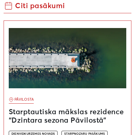
Citi pasākumi
Starptautiska mākslas rezidence “Dzintara sezona Pāv
PĀVILOSTA
Starptautiska mākslas rezidence
“Dzintara sezona Pāvilostā”
DIENVIDKURZEMES NOVADS
STARPNOZARU PASĀKUMS