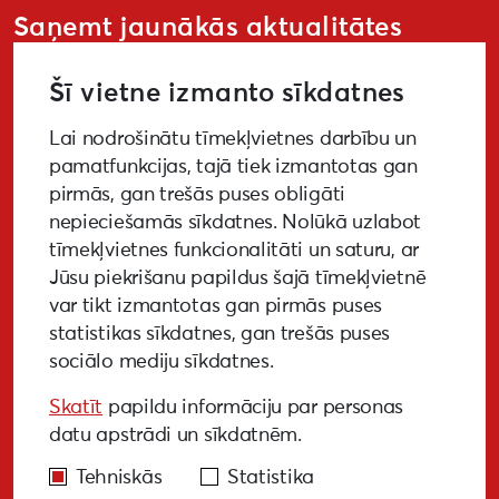
Saņemt jaunākās aktualitātes
Šī vietne izmanto sīkdatnes
Lai nodrošinātu tīmekļvietnes darbību un
PIETEIKTIES
pamatfunkcijas, tajā tiek izmantotas gan
pirmās, gan trešās puses obligāti
nepieciešamās sīkdatnes. Nolūkā uzlabot
tīmekļvietnes funkcionalitāti un saturu, ar
GALERIJA
MEDIJIEM
LKA PĒTĪJUMS
Jūsu piekrišanu papildus šajā tīmekļvietnē
var tikt izmantotas gan pirmās puses
BUJ
NOTIKUŠIE PASĀKUMI
statistikas sīkdatnes, gan trešās puses
sociālo mediju sīkdatnes.
EKODIZAINA VADLĪNIJAS
Skatīt
papildu informāciju par personas
PIEKĻŪSTAMĪBAS VADLĪNIJAS
datu apstrādi un sīkdatnēm.
Tehniskās
Statistika