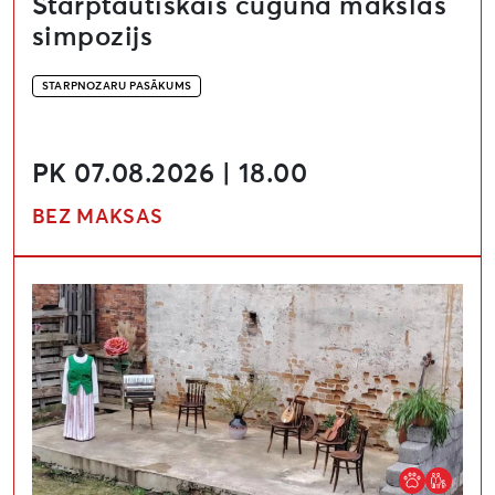
Starptautiskais čuguna mākslas
simpozijs
STARPNOZARU PASĀKUMS
PK 07.08.2026 | 18.00
BEZ MAKSAS
Atvērtais Liepājas kultūru pagalms