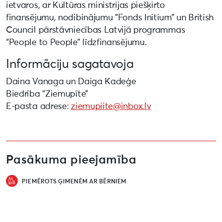
ietvaros, ar Kultūras ministrijas piešķirto
finansējumu, nodibinājumu “Fonds Initium” un British
Council pārstāvniecības Latvijā programmas
“People to People” līdzfinansējumu.
Informāciju sagatavoja
Daina Vanaga un Daiga Kadeģe
Biedrība “Ziemupīte”
E-pasta adrese:
ziemupiite@inbox.lv
Pasākuma pieejamība
PIEMĒROTS ĢIMENĒM AR BĒRNIEM