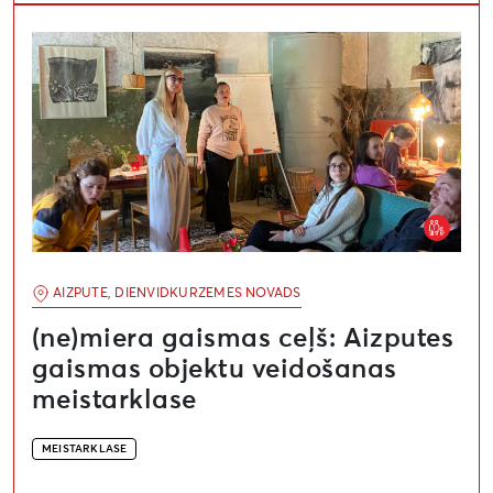
(ne)miera gaismas ceļš: Aizputes gaismas objektu vei
AIZPUTE, DIENVIDKURZEMES NOVADS
(ne)miera gaismas ceļš: Aizputes
gaismas objektu veidošanas
meistarklase
MEISTARKLASE