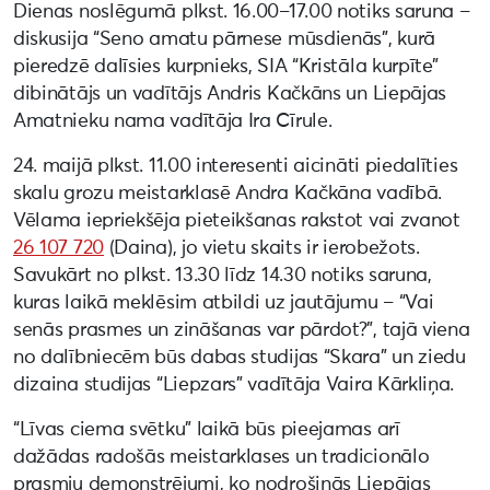
Dienas noslēgumā plkst. 16.00–17.00 notiks saruna –
diskusija “Seno amatu pārnese mūsdienās”, kurā
pieredzē dalīsies kurpnieks, SIA “Kristāla kurpīte”
dibinātājs un vadītājs Andris Kačkāns un Liepājas
Amatnieku nama vadītāja Ira Cīrule.
24. maijā plkst. 11.00 interesenti aicināti piedalīties
skalu grozu meistarklasē Andra Kačkāna vadībā.
Vēlama iepriekšēja pieteikšanas rakstot vai zvanot
26 107 720
(Daina), jo vietu skaits ir ierobežots.
Savukārt no plkst. 13.30 līdz 14.30 notiks saruna,
kuras laikā meklēsim atbildi uz jautājumu – “Vai
senās prasmes un zināšanas var pārdot?”, tajā viena
no dalībniecēm būs dabas studijas “Skara” un ziedu
dizaina studijas “Liepzars” vadītāja Vaira Kārkliņa.
“Līvas ciema svētku” laikā būs pieejamas arī
dažādas radošās meistarklases un tradicionālo
prasmju demonstrējumi, ko nodrošinās Liepājas