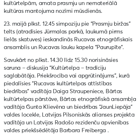
kultūrtelpām, amata prasmju un nemateriālā
kultūras mantojuma nozīmi mūsdienās.
23. maijā plkst. 12.45 simpoziju pie “Prasmju biržas”
telts (atradīsies Jūrmalas parkā, laukumā pirms
lielās skatuves) ieskandinās Rucavas etnogrāfiskais
ansamblis un Rucavas lauku kapela “Paurupīte”.
Savukārt no plkst. 14.30 līdz 15.30 norisināsies
saruna – diskusija “Kultūrtelpa – tradīciju
saglabātāja. Priekšrocība vai apgrūtinājums”, kurā
piedalīsies “Rucavas kultūrtelpas attīstības
biedrības” vadītāja Daiga Straupeniece, Bārtas
kultūrtelpas pārstāve, Bārtas etnogrāfiskā ansambļa
vadītāja Gunta Klievēna un biedrības “JaunLiepāja”
valdes locekle, Latvijas Pilsoniskās alianses projekta
vadītāja un Latvijas Radošo rezidenču apvienības
valdes priekšsēdētāja Barbara Freiberga .