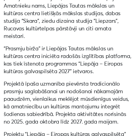
Amatnieku nams, Liepājas Tautas mākslas un
kultūras centra lietišķās mākslas studijas, dabas
studija “Skara”, ziedu dizaina studija “Liepzars”,
Rucavas kultūrtelpas pārstāvji un citi amata
meistari.
“Prasmju birža” ir Liepājas Tautas mākslas un
kultūras centra iniciēta radošās izglītības platforma,
kas tiek īstenota programmas “Liepāja – Eiropas
kultūras galvaspilsēta 2027” ietvaros.
Projektā īpaša uzmanība pievērsta tradicionālo
prasmju saglabāšanai un nodošanai nākamajām
paaudzēm, vienlaikus meklējot mūsdienīgus veidus,
kā amatniecību un kultūras mantojumu integrēt
šodienas sabiedrībā. Projekta aktivitātes norisinās
no 2025. gada oktobra līdz 2027. gada maijam.
Projektu “Liepāja – Eiropas kultūras galvaspilsēta”