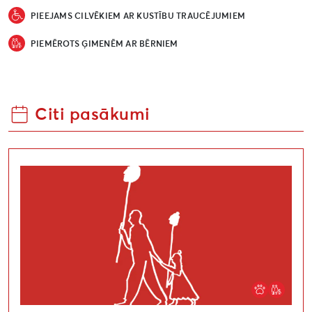
PIEEJAMS CILVĒKIEM AR KUSTĪBU TRAUCĒJUMIEM
PIEMĒROTS ĢIMENĒM AR BĒRNIEM
Citi pasākumi
Sabiedrības līdziesaistes akcija “Visas pasaules lepnums