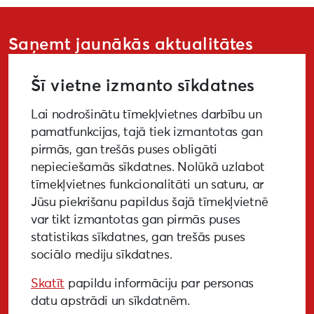
Saņemt jaunākās aktualitātes
Šī vietne izmanto sīkdatnes
Lai nodrošinātu tīmekļvietnes darbību un
PIETEIKTIES
pamatfunkcijas, tajā tiek izmantotas gan
pirmās, gan trešās puses obligāti
nepieciešamās sīkdatnes. Nolūkā uzlabot
tīmekļvietnes funkcionalitāti un saturu, ar
GALERIJA
MEDIJIEM
LKA PĒTĪJUMS
Jūsu piekrišanu papildus šajā tīmekļvietnē
var tikt izmantotas gan pirmās puses
BUJ
NOTIKUŠIE PASĀKUMI
statistikas sīkdatnes, gan trešās puses
sociālo mediju sīkdatnes.
EKODIZAINA VADLĪNIJAS
Skatīt
papildu informāciju par personas
PIEKĻŪSTAMĪBAS VADLĪNIJAS
datu apstrādi un sīkdatnēm.