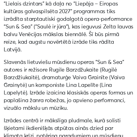
“Lielais dzintars” kā daļa no “Liepāja – Eiropas
kultūras galvaspilsēta 2027” programmas tiks
izrādīta starptautiski godalgotā opera-performance
“Sun & Sea” (“Saulė ir jūra”), kas ieguvusi Zelta lauvas
balvu Venēcijas mākslas biennālē. Šī būs pirmā
reize, kad augstu novērtētā izrāde tiks rādīta
Latvijā.
Slavenās lietuviešu mūsdienu operas “Sun & Sea”
autores ir režisore Rugile Barzdžukaite (Rugilė
Barzdžiukaitė), dramaturģe Vaiva Grainīte (Vaiva
Grainytė) un komponiste Lina Lapelīte (Lina
Lapelytė). Izrāde izaicina klasiskās operas formas un
paplašina žanra robežas, jo apvieno performanci,
vizuālo mākslu un mūziku.
Izrādes centrā ir mākslīga pludmale, kurā solisti
šķietami ikdienišķās atpūtas ainās dzied par
klimata krīzi, patēriņa paradumiem un mūsdienu