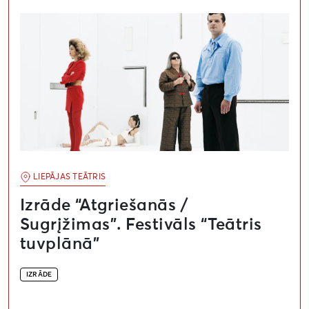
Izrāde “Atgriešanās / Sugrįžimas”. Festivāls “Teātris tu
LIEPĀJAS TEĀTRIS
Izrāde “Atgriešanās /
Sugrįžimas”. Festivāls “Teātris
tuvplānā”
IZRĀDE