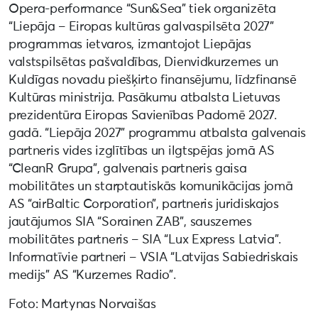
Opera-performance “Sun&Sea” tiek organizēta
“Liepāja – Eiropas kultūras galvaspilsēta 2027”
programmas ietvaros, izmantojot Liepājas
valstspilsētas pašvaldības, Dienvidkurzemes un
Kuldīgas novadu piešķirto finansējumu, līdzfinansē
Kultūras ministrija. Pasākumu atbalsta Lietuvas
prezidentūra Eiropas Savienības Padomē 2027.
gadā. “Liepāja 2027” programmu atbalsta galvenais
partneris vides izglītības un ilgtspējas jomā AS
“CleanR Grupa”, galvenais partneris gaisa
mobilitātes un starptautiskās komunikācijas jomā
AS “airBaltic Corporation”, partneris juridiskajos
jautājumos SIA “Sorainen ZAB”, sauszemes
mobilitātes partneris – SIA “Lux Express Latvia”.
Informatīvie partneri – VSIA “Latvijas Sabiedriskais
medijs” AS “Kurzemes Radio”.
Foto: Martynas Norvaišas