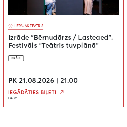
LIEPĀJAS TEĀTRIS
Izrāde “Bērnudārzs / Lasteaed”.
Festivāls “Teātris tuvplānā”
IZRĀDE
PK 21.08.2026 | 21.00
IEGĀDĀTIES BIĻETI
EUR 22