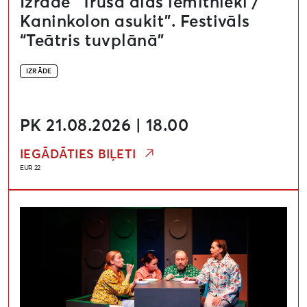
Izrāde “Truša alas iemītnieki /
Kaninkolon asukit”. Festivāls
“Teātris tuvplānā”
IZRĀDE
PK 21.08.2026 | 18.00
IEGĀDĀTIES BIĻETI
EUR 22
Izrāde “Bērnudārzs / Lasteaed”. Festivāls “Teātris tuvp