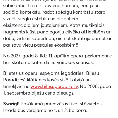
sabiedrību. Librets apvieno humoru, ironiju un
sociālo kontekstu, radot spēcīgu kontrastu starp
vizuāli vieglo estētiku un globāliem
eksistenciālajiem jautājumiem. Katrs muzikālais
fragments kļūst par alegoriju cilvēka attiecībām ar
dabu, vidi un sabiedrību, aicinot skatītāju domāt arī
par savu vietu pasaules ekosistēmā.
No 2027. gada 8. līdz 11. aprīlim opera-performance
būs skatāma katru dienu vairākos seansos.
Biļetes uz operu iespējams iegādāties “Biļešu
Paradīzes” klātienes kasēs visā Latvijā un
tīmekļvietnē
www.bilesuparadize.lv
. No 2026. gada
1. septembra biļešu cena pieaugs.
Svarīgi!
Pasākumā paredzētas tikai stāvvietas.
Izrāde būs vērojama no 1. un 2. balkona.