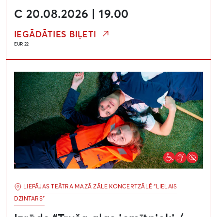
C 20.08.2026 | 19.00
IEGĀDĀTIES BIĻETI
EUR 22
Izrāde “Truša alas iemītnieki / Kaninkolon asukit”. Fest
LIEPĀJAS TEĀTRA MAZĀ ZĀLE KONCERTZĀLĒ “LIELAIS
DZINTARS”