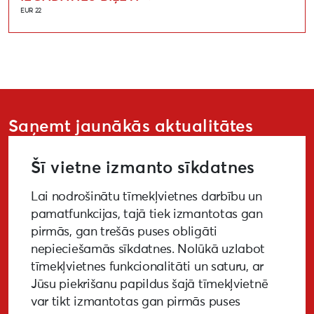
EUR 22
Saņemt jaunākās aktualitātes
Šī vietne izmanto sīkdatnes
Lai nodrošinātu tīmekļvietnes darbību un
PIETEIKTIES
pamatfunkcijas, tajā tiek izmantotas gan
pirmās, gan trešās puses obligāti
nepieciešamās sīkdatnes. Nolūkā uzlabot
tīmekļvietnes funkcionalitāti un saturu, ar
GALERIJA
MEDIJIEM
LKA PĒTĪJUMS
Jūsu piekrišanu papildus šajā tīmekļvietnē
var tikt izmantotas gan pirmās puses