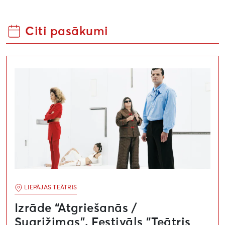
Citi pasākumi
Izrāde “Atgriešanās / Sugrįžimas”. Festivāls “Teātris tu
LIEPĀJAS TEĀTRIS
Izrāde “Atgriešanās /
Sugrįžimas”. Festivāls “Teātris