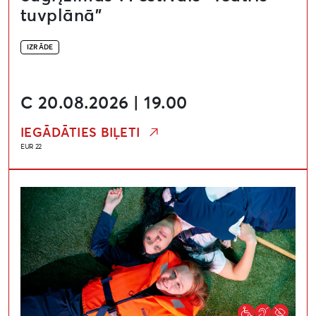
tuvplānā”
IZRĀDE
C 20.08.2026 | 19.00
IEGĀDĀTIES BIĻETI
EUR 22
Izrāde “Truša alas iemītnieki / Kaninkolon asukit”. Fest