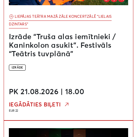
LIEPĀJAS TEĀTRA MAZĀ ZĀLE KONCERTZĀLĒ “LIELAIS
DZINTARS”
Izrāde “Truša alas iemītnieki /
Kaninkolon asukit”. Festivāls
“Teātris tuvplānā”
IZRĀDE
PK 21.08.2026 | 18.00
IEGĀDĀTIES BIĻETI
EUR 22
Izrāde “Bērnudārzs / Lasteaed”. Festivāls “Teātris tuvp