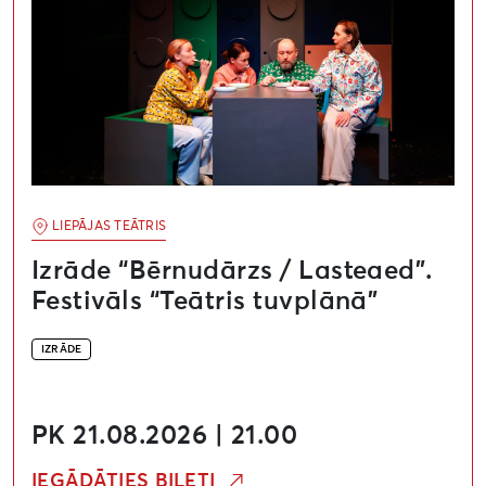
LIEPĀJAS TEĀTRIS
Izrāde “Bērnudārzs / Lasteaed”.
Festivāls “Teātris tuvplānā”
IZRĀDE
PK 21.08.2026 | 21.00
IEGĀDĀTIES BIĻETI