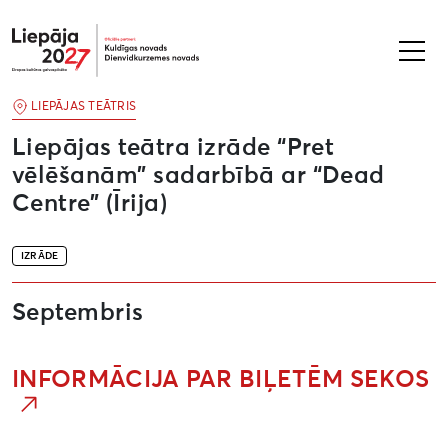
Liepāja2027
LIEPĀJAS TEĀTRIS
Liepājas teātra izrāde “Pret
vēlēšanām” sadarbībā ar “Dead
Centre” (Īrija)
IZRĀDE
Septembris
INFORMĀCIJA PAR BIĻETĒM SEKOS