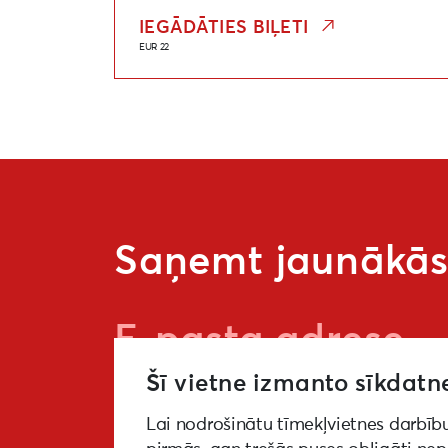
IEGĀDĀTIES BIĻETI
EUR 22
Saņemt jaunākās 
Šī vietne izmanto sīkdatn
Lai nodrošinātu tīmekļvietnes darbīb