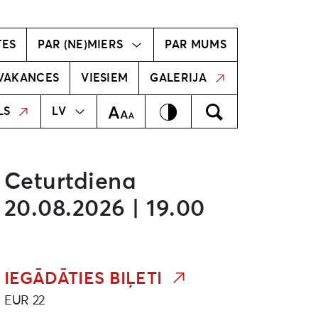
vīzija
Radošā komanda
TES
PAR (NE)MIERS
PAR MUMS
VAKANCES
VIESIEM
GALERIJA
MEKLĒT
EN
Kontrasts
Meklēt
Teksta izmērs
LS
LV
Ceturtdiena
20.08.2026 | 19.00
IEGĀDĀTIES BIĻETI
EUR 22