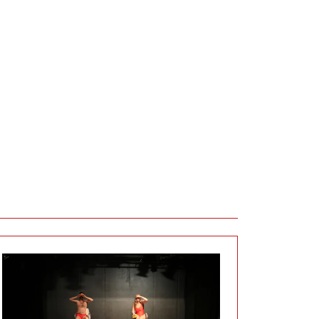
tuvplānā”
rāde “Pludmales patruļa / BAYWATCH”. Festivāls “Teātris