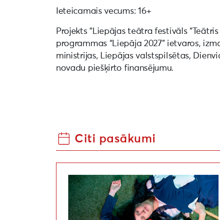
Ieteicamais vecums: 16+
Projekts “Liepājas teātra festivāls “Teātris
programmas “Liepāja 2027” ietvaros, izma
ministrijas, Liepājas valstspilsētas, Dien
novadu piešķirto finansējumu.
Citi pasākumi
Izrāde “Truša alas iemītnieki / Kaninkolon 