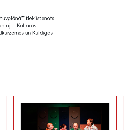
 tuvplānā”” tiek īstenots
ntojot Kultūras
vidkurzemes un Kuldīgas
asukit”. Festivāls “Teātris tuvplānā”
Izrāde “Bērnudārzs / Lasteaed”. Festivāls “Teātris 
Iz