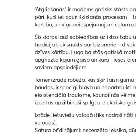
“Atgriešanās” ir moderns gotisks stāsts pa
pāri, kurš iet cauri šķiršanās procesam – 
kārtību, un viņu neiespējamajam ceļam at
Šis darbs lauž sabiedrības uzliktos tabu u
tradīcijā tiek saukts par bizarrerie – dīvai
dzīves kārtību. Luga balstās gotiskā motī
apgriezta kājām gaisā un kurā Tiesas dien
saviem apspiedējiem.
Tomēr izrādē robeža, kas šķir taisnīgumu
baudas, ir spocīgi blāva un nepārtraukti 
eksistenciālā trauksme, kaunpilnās vēlme
izceltas apžilbinoši spilgtā, elektriskā ga
Izrāde lietuviešu valodā (tiks nodrošināti 
valodās).
Satura brīdinājumi: necenzēta leksika, dū