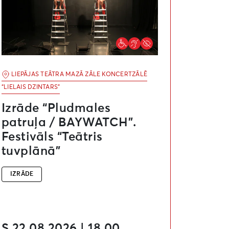
LIEPĀJAS TEĀTRA MAZĀ ZĀLE KONCERTZĀLĒ
“LIELAIS DZINTARS”
Izrāde “Pludmales
patruļa / BAYWATCH”.
Festivāls “Teātris
tuvplānā”
IZRĀDE
S 22.08.2026 | 18.00