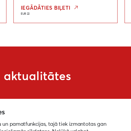
IEGĀDĀTIES BIĻETI
EUR 22
aktualitātes
es
u un pamatfunkcijas, tajā tiek izmantotas gan