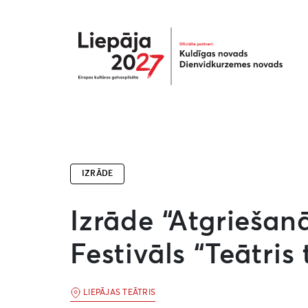
Liepāja2027
IZRĀDE
Izrāde “Atgriešan
Festivāls “Teātris
LIEPĀJAS TEĀTRIS