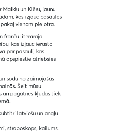
r Maiklu un Klēru, jaunu
tādam, kas izjauc pasaules
pakaļ vienam pie otra.
n franču literārajā
nību, kas izjauc ierasto
vā par pasauli, kas
ā apspiestie atriebsies
 un sodu no zaimojošas
mainās. Šeit mūsu
s un pagātnes kļūdas tiek
ismā.
subtitri latviešu un angļu
mi, stroboskops, kailums.