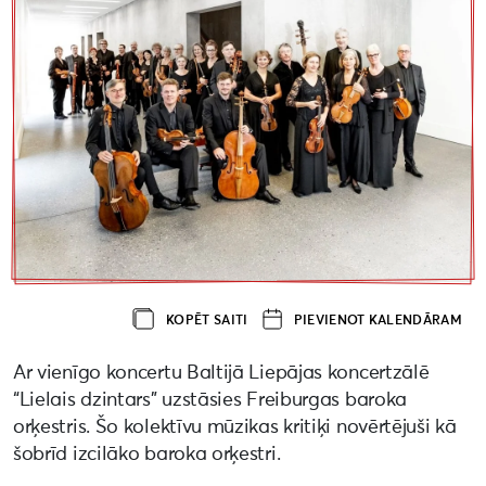
KOPĒT SAITI
PIEVIENOT KALENDĀRAM
Ar vienīgo koncertu Baltijā Liepājas koncertzālē
“Lielais dzintars” uzstāsies Freiburgas baroka
orķestris. Šo kolektīvu mūzikas kritiķi novērtējuši kā
šobrīd izcilāko baroka orķestri.