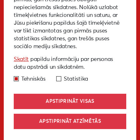
nepieciešamās sīkdatnes. Nolūkā uzlabot
tīmekļvietnes funkcionalitāti un saturu, ar
GALERIJA
MEDIJIEM
LKA PĒTĪJUMS
Jūsu piekrišanu papildus šajā tīmekļvietnē
var tikt izmantotas gan pirmās puses
BUJ
NOTIKUŠIE PASĀKUMI
statistikas sīkdatnes, gan trešās puses
sociālo mediju sīkdatnes.
EKODIZAINA VADLĪNIJAS
Skatīt
papildu informāciju par personas
PIEKĻŪSTAMĪBAS VADLĪNIJAS
datu apstrādi un sīkdatnēm.
Tehniskās
Statistika
APSTIPRINĀT VISAS
© Liepāja 2027
APSTIPRINĀT ATZĪMĒTĀS
Sīkdatņu politika
Privātuma politika