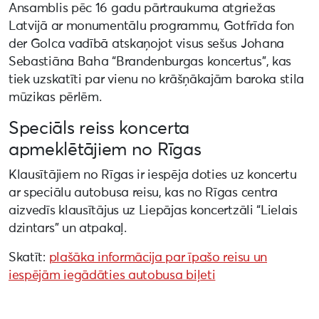
Ansamblis pēc 16 gadu pārtraukuma atgriežas
Latvijā ar monumentālu programmu, Gotfrīda fon
der Golca vadībā atskaņojot visus sešus Johana
Sebastiāna Baha “Brandenburgas koncertus”, kas
tiek uzskatīti par vienu no krāšņākajām baroka stila
mūzikas pērlēm.
Speciāls reiss koncerta
apmeklētājiem no Rīgas
Klausītājiem no Rīgas ir iespēja doties uz koncertu
ar speciālu autobusa reisu, kas no Rīgas centra
aizvedīs klausītājus uz Liepājas koncertzāli “Lielais
dzintars” un atpakaļ.
Skatīt:
plašāka informācija par īpašo reisu un
iespējām iegādāties autobusa biļeti