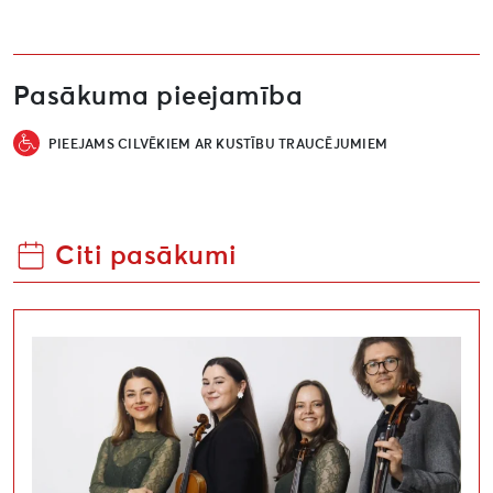
Pasākuma pieejamība
PIEEJAMS CILVĒKIEM AR KUSTĪBU TRAUCĒJUMIEM
Citi pasākumi
Dziedošie ziedi. Dienvidkurzemes festivāls “Rimbeniek