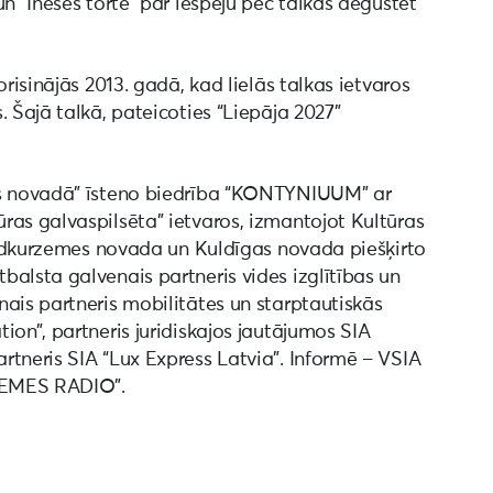
n “Ineses torte” par iespēju pēc talkas degustēt
risinājās 2013. gadā, kad lielās talkas ietvaros
 Šajā talkā, pateicoties “Liepāja 2027”
as novadā” īsteno biedrība “KONTYNIUUM” ar
ras galvaspilsēta” ietvaros, izmantojot Kultūras
nvidkurzemes novada un Kuldīgas novada piešķirto
alsta galvenais partneris vides izglītības un
ais partneris mobilitātes un starptautiskās
ion”, partneris juridiskajos jautājumos SIA
tneris SIA “Lux Express Latvia”. Informē – VSIA
RZEMES RADIO”.