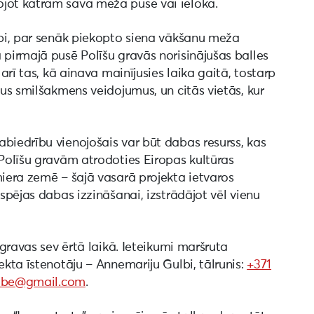
ojot katram savā meža pusē vai ielokā.
upi, par senāk piekopto siena vākšanu meža
 pirmajā pusē Polīšu gravās norisinājušas balles
 arī tas, kā ainava mainījusies laika gaitā, tostarp
lus smilšakmens veidojumus, un citās vietās, kur
biedrību vienojošais var būt dabas resurss, kas
 Polīšu gravām atrodoties Eiropas kultūras
miera zemē – šajā vasarā projekta ietvaros
espējas dabas izzināšanai, izstrādājot vēl vienu
 gravas sev ērtā laikā. Ieteikumi maršruta
ekta īstenotāju – Annemariju Gulbi, tālrunis:
+371
lbe@gmail.com
.