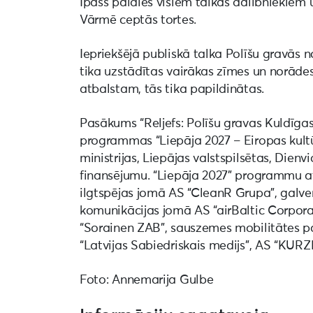
Īpašs paldies visiem talkas dalībniekiem u
Vārmē ceptās tortes.
Iepriekšējā publiskā talka Polīšu gravās no
tika uzstādītas vairākas zīmes un norādes.
atbalstam, tās tika papildinātas.
Pasākums “Reljefs: Polīšu gravas Kuldīg
programmas “Liepāja 2027 – Eiropas kultū
ministrijas, Liepājas valstspilsētas, Die
finansējumu. “Liepāja 2027” programmu atb
ilgtspējas jomā AS “CleanR Grupa”, galven
komunikācijas jomā AS “airBaltic Corporat
“Sorainen ZAB”, sauszemes mobilitātes par
“Latvijas Sabiedriskais medijs”, AS “KU
Foto: Annemarija Gulbe