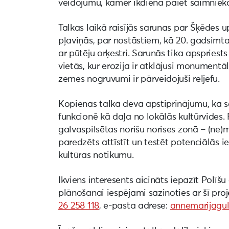
veidojumu, kamēr ikdiena paiet saimniek
Talkas laikā raisījās sarunas par Šķēdes 
pļaviņās, par nostāstiem, kā 20. gadsimta
ar pūtēju orķestri. Sarunās tika apspriests
vietās, kur erozija ir atklājusi monumentā
zemes nogruvumi ir pārveidojuši reljefu.
Kopienas talka deva apstiprinājumu, ka sa
funkcionē kā daļa no lokālās kultūrvides.
galvaspilsētas norišu norises zonā – (ne)
paredzēts attīstīt un testēt potenciālās i
kultūras notikumu.
Ikviens interesents aicināts iepazīt Polīšu
plānošanai iespējami sazinoties ar šī proj
26 258 118
, e-pasta adrese:
annemarijagu