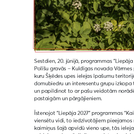
Sestdien, 20. jūnijā, programmas “Liepāja 
Polīšu gravās – Kuldīgas novada Vārmes pa
kuru Šķēdes upes ielejas īpašumu teritori
domubiedru un interesentu grupu izkopa ta
un papildinot to ar pašu veidotām norā
pastaigām un pārgājieniem.
Īstenojot “Liepāja 2027” programmas “Kai
viensētu vidi, to iedzīvotājiem pieejamos
kaimiņus šajā apvidū vieno upe, tās ieleja