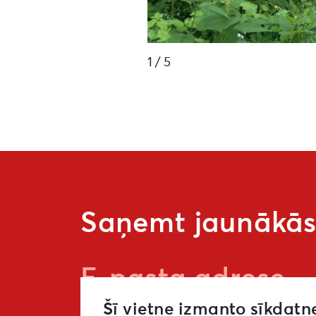
1
/ 5
Saņemt jaunākās 
Šī vietne izmanto sīkdatn