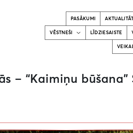
Kļūsti par
vēstnesi!
PASĀKUMI
AKTUALITĀ
Mūsu
vēstneši
VĒSTNEŠI
LĪDZIESAISTE
VEIKA
vās – “Kaimiņu būšana”