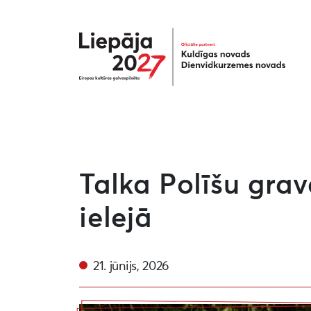
Liepāja2027
Talka Polīšu gra
ielejā
21. jūnijs, 2026