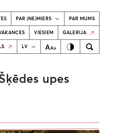
vīzija
Radošā komanda
TES
PAR (NE)MIERS
PAR MUMS
VAKANCES
VIESIEM
GALERIJA
MEKLĒT
EN
Kontrasts
Meklēt
Teksta izmērs
LS
LV
 Šķēdes upes