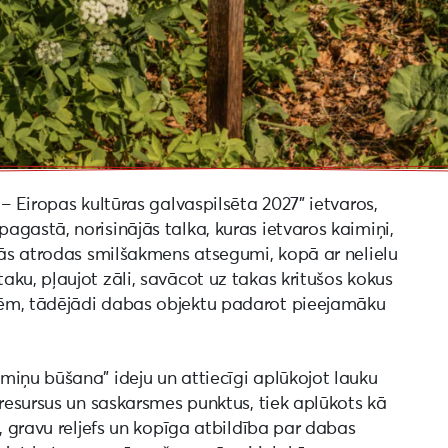
– Eiropas kultūras galvaspilsēta 2027” ietvaros,
gastā, norisinājās talka, kuras ietvaros kaimiņi,
jās atrodas smilšakmens atsegumi, kopā ar nelielu
ku, pļaujot zāli, savācot uz takas kritušos kokus
dēm, tādējādi dabas objektu padarot pieejamāku
miņu būšana” ideju un attiecīgi aplūkojot lauku
 resursus un saskarsmes punktus, tiek aplūkots kā
, gravu reljefs un kopīga atbildība par dabas