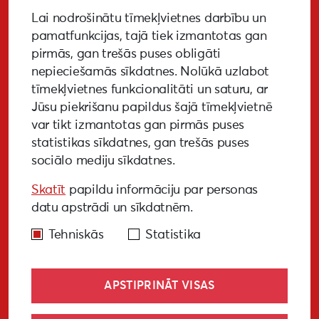
Lai nodrošinātu tīmekļvietnes darbību un
PIETEIKTIES
pamatfunkcijas, tajā tiek izmantotas gan
pirmās, gan trešās puses obligāti
nepieciešamās sīkdatnes. Nolūkā uzlabot
tīmekļvietnes funkcionalitāti un saturu, ar
GALERIJA
MEDIJIEM
LKA PĒTĪJUMS
Jūsu piekrišanu papildus šajā tīmekļvietnē
var tikt izmantotas gan pirmās puses
BUJ
NOTIKUŠIE PASĀKUMI
statistikas sīkdatnes, gan trešās puses
sociālo mediju sīkdatnes.
EKODIZAINA VADLĪNIJAS
Skatīt
papildu informāciju par personas
PIEKĻŪSTAMĪBAS VADLĪNIJAS
datu apstrādi un sīkdatnēm.
Tehniskās
Statistika
APSTIPRINĀT VISAS
© Liepāja 2027