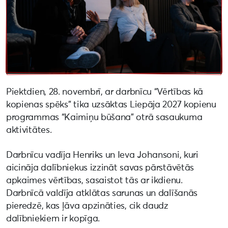
Piektdien, 28. novembrī, ar darbnīcu “Vērtības kā
kopienas spēks” tika uzsāktas Liepāja 2027 kopienu
programmas “Kaimiņu būšana” otrā sasaukuma
aktivitātes.
Darbnīcu vadīja Henriks un Ieva Johansoni, kuri
aicināja dalībniekus izzināt savas pārstāvētās
apkaimes vērtības, sasaistot tās ar ikdienu.
Darbnīcā valdīja atklātas sarunas un dalīšanās
pieredzē, kas ļāva apzināties, cik daudz
dalībniekiem ir kopīga.