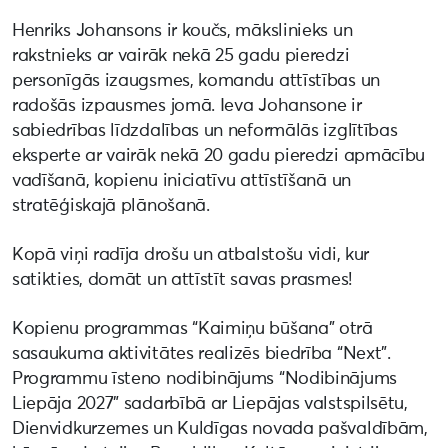
Henriks Johansons ir koučs, mākslinieks un
rakstnieks ar vairāk nekā 25 gadu pieredzi
personīgās izaugsmes, komandu attīstības un
radošās izpausmes jomā. Ieva Johansone ir
sabiedrības līdzdalības un neformālās izglītības
eksperte ar vairāk nekā 20 gadu pieredzi apmācību
vadīšanā, kopienu iniciatīvu attīstīšanā un
stratēģiskajā plānošanā.
Kopā viņi radīja drošu un atbalstošu vidi, kur
satikties, domāt un attīstīt savas prasmes!
Kopienu programmas “Kaimiņu būšana” otrā
sasaukuma aktivitātes realizēs biedrība “Next”.
Programmu īsteno nodibinājums “Nodibinājums
Liepāja 2027” sadarbībā ar Liepājas valstspilsētu,
Dienvidkurzemes un Kuldīgas novada pašvaldībām,