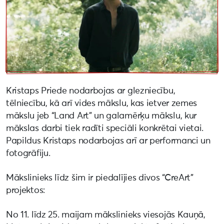
Kristaps Priede nodarbojas ar glezniecību,
tēlniecību, kā arī vides mākslu, kas ietver zemes
mākslu jeb “Land Art” un galamērķu mākslu, kur
mākslas darbi tiek radīti speciāli konkrētai vietai.
Papildus Kristaps nodarbojas arī ar performanci un
fotogrāfiju.
Mākslinieks līdz šim ir piedalījies divos “CreArt”
projektos:
No 11. līdz 25. maijam mākslinieks viesojās Kauņā,