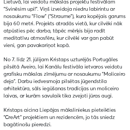
Lietuvā, lai veidotu mākslas projektu festivālam
“Svinēsim upi!”. Viņš izveidoja niedru labirintu ar
nosaukumu “Flow” (“Straume”), kura kopējais garums
bija 60 metri. Projekts atradās vietā, kur cilvēki nāk
atpūsties pēc darba, tāpēc mērķis bija radīt
meditatīvu atmosfēru, kur cilvēki var gan pabūt
vieni, gan pavakariņot kopā.
No 7. līdz 21. jūlijam Kristaps uzturējās Portugāles
pilsētā Aveiro, lai Kanālu festivāla ietvaros veidotu
grafisku mākslas zīmējumu ar nosaukumu “Moliceiro
deja”. Darbu iedvesmoja pilsētas jūgendstila
arhitektūra, sāls iegūšanas tradīcijas un moliceiro
laivas, ar kurām savulaik tika zvejoti jūras augi.
Kristaps aicina Liepājas māksliniekus pieteikties
“CreArt” projektiem un rezidencēm, jo tās sniedz
bagātinošu pieredzi.