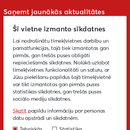
Saņemt jaunākās aktualitātes
Šī vietne izmanto sīkdatnes
Lai nodrošinātu tīmekļvietnes darbību un
PIETEIKTIES
pamatfunkcijas, tajā tiek izmantotas gan
pirmās, gan trešās puses obligāti
nepieciešamās sīkdatnes. Nolūkā uzlabot
tīmekļvietnes funkcionalitāti un saturu, ar
GALERIJA
MEDIJIEM
LKA PĒTĪJUMS
Jūsu piekrišanu papildus šajā tīmekļvietnē
var tikt izmantotas gan pirmās puses
BUJ
NOTIKUŠIE PASĀKUMI
statistikas sīkdatnes, gan trešās puses
sociālo mediju sīkdatnes.
EKODIZAINA VADLĪNIJAS
Skatīt
papildu informāciju par personas
PIEKĻŪSTAMĪBAS VADLĪNIJAS
datu apstrādi un sīkdatnēm.
Tehniskās
Statistika