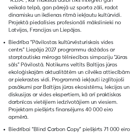
“R.D.A.”, kur mākslas darbi tiks integrēti gan
veikala telpā, gan pārejā uz sporta zāli, radot
dinamisku un ikdienas ritmā iekļautu kultūrvidi.
Projektā piedalīsies profesionāli mākslinieki no
Latvijas, Francijas un Liepājas.
Biedrība “Pāvilostas kultūrvēsturiskais vides
centrs” Liepāja 2027 programmu dažādos ar
starptautiska mēroga tēlniecības simpoziju “Jūras
sāls” Pāvilostā. Notikums veltīts Baltijas jūras
ekoloģiskajām aktualitātēm un cilvēka attiecībām
ar piekrastes vidi. Programmā iekļauti izglītojoši
pasākumi par Baltijas jūras ekosistēmu, lekcijas un
diskusijas ar vides ekspertiem, kā arī praktiskas
darbnīcas vietējiem iedzīvotājiem un viesiem.
Projektam piešķirts finansējums 40 000 eiro
apmērā.
Biedrībai “Blind Carbon Copy” piešķirts 71 000 eiro