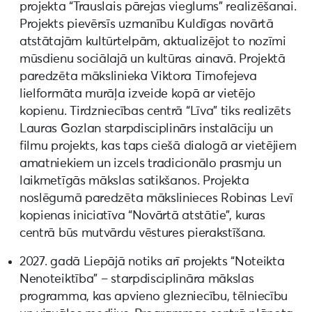
projekta “Trauslais pārejas vieglums” realizēšanai.
Projekts pievērsīs uzmanību Kuldīgas novārtā
atstātajām kultūrtelpām, aktualizējot to nozīmi
mūsdienu sociālajā un kultūras ainavā. Projektā
paredzēta mākslinieka Viktora Timofejeva
lielformāta murāļa izveide kopā ar vietējo
kopienu. Tirdzniecības centrā “Līva” tiks realizēts
Lauras Gozlan starpdisciplinārs instalāciju un
filmu projekts, kas taps ciešā dialogā ar vietējiem
amatniekiem un izcels tradicionālo prasmju un
laikmetīgās mākslas satikšanos. Projekta
noslēgumā paredzēta mākslinieces Robinas Levī
kopienas iniciatīva “Novārtā atstātie”, kuras
centrā būs mutvārdu vēstures pierakstīšana.
2027. gadā Liepājā notiks arī projekts “Noteikta
Nenoteiktība” – starpdisciplināra mākslas
programma, kas apvieno glezniecību, tēlniecību