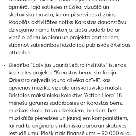
apmērā. Tajā satiksies mūzika, vizuālā un
skatuviskā māksla, kā arī pilsētvides dizains.
Radošās aktivitātes notiks Karostas daudzstāvu
dzīvojamo namu teritorijā, ciešā sadarbībā ar
vietējo bērnu kopienu un projekta partneriem,
stiprinot sabiedrības līdzdalību publiskās ārtelpas
attīstībā.
Biedrība “Latvijas Jaunā teātra institūts” īstenos
koprades projektu “Karostas bērnu simfonija.
Orķestra ceļvedis jauna cilvēka dzīvē”, kas
apvienos mūziku, vizuālo un skatuvisko mākslu.
Bristoles mākslinieku kolektīvs “Action Hero” 18
mēnešu garumā sadarbosies ar Karostas bērnu
mūzikas skolu, tās audzēkņiem, bērniem bez
muzikālās pieredzes un jaunajiem komponistiem,
lai radītu oriģinālu simfonisku darbu un skatuves
iestudējumu. Piešķirtais finansējums – 90 000 eiro.