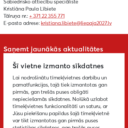
Sabiedrisko attiecību speciāliste
Kristiāna Paula Lībiete
Tālruņa nr.:
+ 371 22 355 771
E-pasta adrese:
kristiana.libiete@liepaja2027.lv
Saņemt jaunākās aktualitātes
Šī vietne izmanto sīkdatnes
Lai nodrošinātu tīmekļvietnes darbību un
PIETEIKTIES
pamatfunkcijas, tajā tiek izmantotas gan
pirmās, gan trešās puses obligāti
nepieciešamās sīkdatnes. Nolūkā uzlabot
tīmekļvietnes funkcionalitāti un saturu, ar
GALERIJA
MEDIJIEM
LKA PĒTĪJUMS
Jūsu piekrišanu papildus šajā tīmekļvietnē
var tikt izmantotas gan pirmās puses
BUJ
NOTIKUŠIE PASĀKUMI