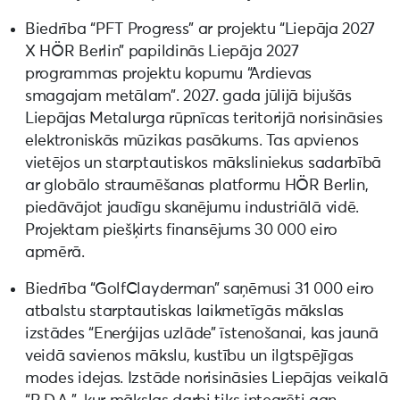
Biedrība “PFT Progress” ar projektu “Liepāja 2027
X HÖR Berlin” papildinās Liepāja 2027
programmas projektu kopumu “Ardievas
smagajam metālam”. 2027. gada jūlijā bijušās
Liepājas Metalurga rūpnīcas teritorijā norisināsies
elektroniskās mūzikas pasākums. Tas apvienos
vietējos un starptautiskos māksliniekus sadarbībā
ar globālo straumēšanas platformu HÖR Berlin,
piedāvājot jaudīgu skanējumu industriālā vidē.
Projektam piešķirts finansējums 30 000 eiro
apmērā.
Biedrība “GolfClayderman” saņēmusi 31 000 eiro
atbalstu starptautiskas laikmetīgās mākslas
izstādes “Enerģijas uzlāde” īstenošanai, kas jaunā
veidā savienos mākslu, kustību un ilgtspējīgas
modes idejas. Izstāde norisināsies Liepājas veikalā