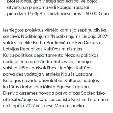
profesionāļi, gan vietējā sabiedrība, veidojot
atvērtu un pieejamu vidi kopīgai radošai
pieredzei. Piešķirtais līdzfinansējums – 50 000 eiro.
Iesniegtos projektus vērtēja komisija septiņu cilvēku
sastāvā: Nodibinājums “Nodibinājums Liepāja 2027″
valdes locekle Baiba Bartkeviča un Eva Ciekurze,
Latvijas Republikas Kultūras ministrijas
Kultūrpolitikas departamenta Nozaru politikas
nodaļas referente Andra Rutkēviča, Liepājas
valstspilsētas pašvaldības Liepājas Kultūras
pārvaldes vadītāja vietnieks Nauris Lazdāns,
Kuldīgas novada pašvaldības Kultūras nodaļas
kultūras darba speciāliste Agnese Lapsiņa,
Dienvidkurzemes novada pašvaldības Sabiedrisko
attiecību/ārējo sakaru speciāliste Kristīne Feldmane
un Liepāja 2027 vēstnese Monta Janeka.