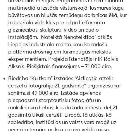
un vizuālos medijus. Programmas centrā plānota
multimediāla izstāde vēsturiskajā Tosmares kuģu
būvētavas un bijušās zemūdeņu darbnīcas ēkā, kur
industriālā vide kļūs par telpu lielformāta
glezniecības, skulptūru, video un audio
instalācijām. “Noteiktā Nenoteiktība” atklās
Liepājas industriālo mantojumu kā radošu
platformu drosmīgiem laikmetīgās mākslas
eksperimentiem. Projekta īstenotājs ir IK Raivis
Alksnis. Piešķirtais finansējums – 71 000 eiro.
Biedrība “Kultkom” izstādes “Aizliegtie attēli:
cenzētā fotogrāfija 21. gadsimtā” organizēšanai
saņēmusi 49 000 eiro. Izstāde apvienos
piecpadsmit starptautisku fotogrāfu un
mākslinieku darbus, kas dažādu iemeslu dēļ 21.
gadsimtā tikuši cenzēti Eiropā. Tā atklās, kā
sabiedrība, institūcijas un valsts vara reaģē uz
neērtām tēmām un kā cenzūra veido mūsu