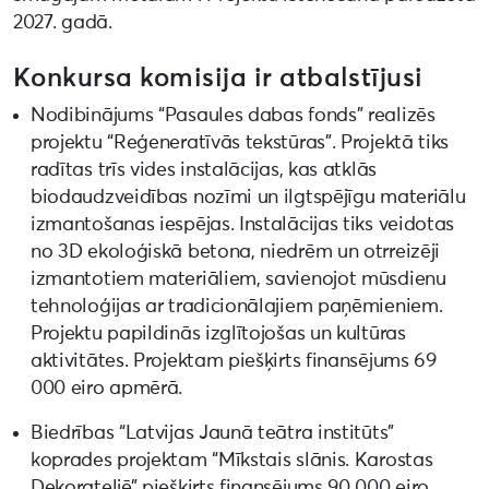
2027. gadā.
Konkursa komisija ir atbalstījusi
Nodibinājums “Pasaules dabas fonds” realizēs
projektu “Reģeneratīvās tekstūras”. Projektā tiks
radītas trīs vides instalācijas, kas atklās
biodaudzveidības nozīmi un ilgtspējīgu materiālu
izmantošanas iespējas. Instalācijas tiks veidotas
no 3D ekoloģiskā betona, niedrēm un otrreizēji
izmantotiem materiāliem, savienojot mūsdienu
tehnoloģijas ar tradicionālajiem paņēmieniem.
Projektu papildinās izglītojošas un kultūras
aktivitātes. Projektam piešķirts finansējums 69
000 eiro apmērā.
Biedrības “Latvijas Jaunā teātra institūts”
koprades projektam “Mīkstais slānis. Karostas
Dekorateljē” piešķirts finansējums 90 000 eiro