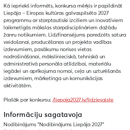
Kā iepriekš informēts, konkursa mērķis ir papildināt
Liepāja – Eiropas kultūras galvaspilsēta 2027
programmu ar starptautiski izciliem un inovatīviem
laikmetīgās mākslas starpdisciplināriem dažādu
žanru notikumiem. Līdzfinansējums paredzēts satura
veidošanai, producēšanas un projekta vadības
izdevumiem, pasākumu norises vietas
nodrošināšanai, mākslinieciskā, tehniskā un
administratīvā personāla atlīdzībai, materiālu
iegādei un aprīkojuma nomai, ceļa un uzturēšanās
izdevumiem, mārketinga un komunikācijas
aktivitātēm.
Plašāk par konkursu:
/liepaja2027.lv/lidziesaiste
Informāciju sagatavoja
Nodibinājums “Nodibinājums Liepāja 2027”