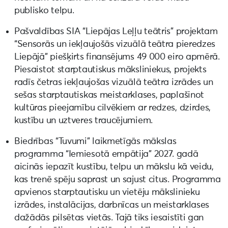
publisko telpu.
Pašvaldības SIA “Liepājas Leļļu teātris” projektam
“Sensorās un iekļaujošās vizuālā teātra pieredzes
Liepājā” piešķirts finansējums 49 000 eiro apmērā.
Piesaistot starptautiskus māksliniekus, projekts
radīs četras iekļaujošas vizuālā teātra izrādes un
sešas starptautiskas meistarklases, paplašinot
kultūras pieejamību cilvēkiem ar redzes, dzirdes,
kustību un uztveres traucējumiem.
Biedrības “Tuvumi” laikmetīgās mākslas
programma “Iemiesotā empātija” 2027. gadā
aicinās iepazīt kustību, telpu un mākslu kā veidu,
kas trenē spēju saprast un sajust citus. Programma
apvienos starptautisku un vietēju mākslinieku
izrādes, instalācijas, darbnīcas un meistarklases
dažādās pilsētas vietās. Tajā tiks iesaistīti gan