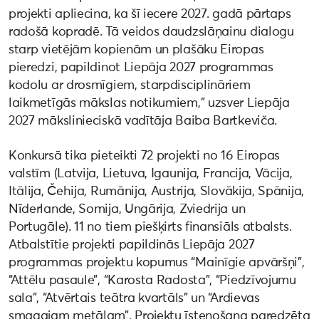
projekti apliecina, ka šī iecere 2027. gadā pārtaps
radošā kopradē. Tā veidos daudzslāņainu dialogu
starp vietējām kopienām un plašāku Eiropas
pieredzi, papildinot Liepāja 2027 programmas
kodolu ar drosmīgiem, starpdisciplināriem
laikmetīgās mākslas notikumiem,” uzsver Liepāja
2027 mākslinieciskā vadītāja Baiba Bartkeviča.
Konkursā tika pieteikti 72 projekti no 16 Eiropas
valstīm (Latvija, Lietuva, Igaunija, Francija, Vācija,
Itālija, Čehija, Rumānija, Austrija, Slovākija, Spānija,
Nīderlande, Somija, Ungārija, Zviedrija un
Portugāle). 11 no tiem piešķirts finansiāls atbalsts.
Atbalstītie projekti papildinās Liepāja 2027
programmas projektu kopumus “Mainīgie apvāršņi”,
“Attēlu pasaule”, “Karosta Radosta”, “Piedzīvojumu
sala”, “Atvērtais teātra kvartāls” un “Ardievas
smagajam metālam”. Projektu īstenošana paredzēta