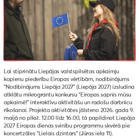
Lai stiprinātu Liepājas valstspilsētas apkaimju
kopienu piederību Eiropas vērtībām, nodibinājums
“Nodibinājums Liepāja 2027” (Liepāja 2027) izsludina
atklātu mikrograntu konkursu “Eiropas sapnis mūsu
apkaimē!” interaktīvu aktivitāšu un radošu darbnīcu
rīkošanai. Projekta aktivitātes jāīsteno 2026. gada 9.
maijā no plkst. 12.00 līdz 16.00, tā papildinot Liepāja
2027 Eiropas dienas svinību programmu skvērā pie
koncertzāles “Lielais dzintars” (Jūras iela 11).