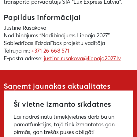
transporta pārvadātājs SIA “Lux Express Latvia”.
Papildus informācijai
Justīne Rusakova
Nodibinājums “Nodibinājums Liepāja 2027”
Sabiedrības līdzdalības projektu vadītāja
Tālruņa nr.:
+371 26 668 571
E-pasta adrese:
justine.rusakova@liepaja2027.lv
Saņemt jaunākās aktualitātes
Šī vietne izmanto sīkdatnes
Lai nodrošinātu tīmekļvietnes darbību un
PIETEIKTIES
pamatfunkcijas, tajā tiek izmantotas gan
pirmās, gan trešās puses obligāti