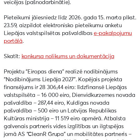
veicējas (pašnodarbinātie).
Pieteikumi jāiesniedz līdz 2026. gada 15. marta plkst.
23.59, aizpildot elektronisko pieteikumu anketu
Liepājas valstspilsētas pašvaldības
e-pakalpojumu
portālā
.
Skatīt:
konkursa nolikums un dokumentācija
Projektu “Eiropas diena” realizē nodibinājums
“Nodibinājums Liepāja 2027”. Kopējais projekta
finansējums ir 28 306,44 eiro: līdzfinansē Liepājas
valstspilsēta – 16 000 eiro, Dienvidkurzemes novada
pašvaldība – 287,44 eiro, Kuldīgas novada
pašvaldība – 500 eiro un Latvijas Republikas
Kultūras ministrija – 11 519 eiro apmērā. Atbalsta
galvenais partneris vides izglītības un ilgtspējas
jomā AS “CleanR Grupa” un mobilitātes partneris –