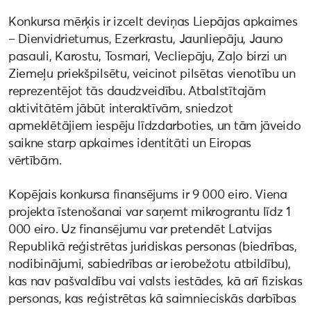
Konkursa mērķis ir izcelt deviņas Liepājas apkaimes
– Dienvidrietumus, Ezerkrastu, Jaunliepāju, Jauno
pasauli, Karostu, Tosmari, Vecliepāju, Zaļo birzi un
Ziemeļu priekšpilsētu, veicinot pilsētas vienotību un
reprezentējot tās daudzveidību. Atbalstītajām
aktivitātēm jābūt interaktīvām, sniedzot
apmeklētājiem iespēju līdzdarboties, un tām jāveido
saikne starp apkaimes identitāti un Eiropas
vērtībām.
Kopējais konkursa finansējums ir 9 000 eiro. Viena
projekta īstenošanai var saņemt mikrograntu līdz 1
000 eiro. Uz finansējumu var pretendēt Latvijas
Republikā reģistrētas juridiskas personas (biedrības,
nodibinājumi, sabiedrības ar ierobežotu atbildību),
kas nav pašvaldību vai valsts iestādes, kā arī fiziskas
personas, kas reģistrētas kā saimnieciskās darbības