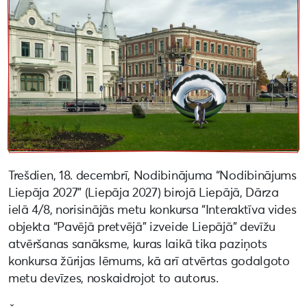
Trešdien, 18. decembrī, Nodibinājuma “Nodibinājums
Liepāja 2027” (Liepāja 2027) birojā Liepājā, Dārza
ielā 4/8, norisinājās metu konkursa “Interaktīva vides
objekta “Pavējā pretvējā” izveide Liepājā” devīžu
atvēršanas sanāksme, kuras laikā tika paziņots
konkursa žūrijas lēmums, kā arī atvērtas godalgoto
metu devīzes, noskaidrojot to autorus.