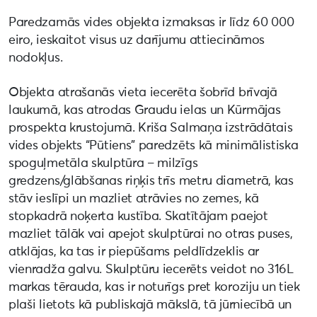
Paredzamās vides objekta izmaksas ir līdz 60 000
eiro, ieskaitot visus uz darījumu attiecināmos
nodokļus.
Objekta atrašanās vieta iecerēta šobrīd brīvajā
laukumā, kas atrodas Graudu ielas un Kūrmājas
prospekta krustojumā. Kriša Salmaņa izstrādātais
vides objekts “Pūtiens” paredzēts kā minimālistiska
spoguļmetāla skulptūra – milzīgs
gredzens/glābšanas riņķis trīs metru diametrā, kas
stāv ieslīpi un mazliet atrāvies no zemes, kā
stopkadrā noķerta kustība. Skatītājam paejot
mazliet tālāk vai apejot skulptūrai no otras puses,
atklājas, ka tas ir piepūšams peldlīdzeklis ar
vienradža galvu. Skulptūru iecerēts veidot no 316L
markas tērauda, kas ir noturīgs pret koroziju un tiek
plaši lietots kā publiskajā mākslā, tā jūrniecībā un