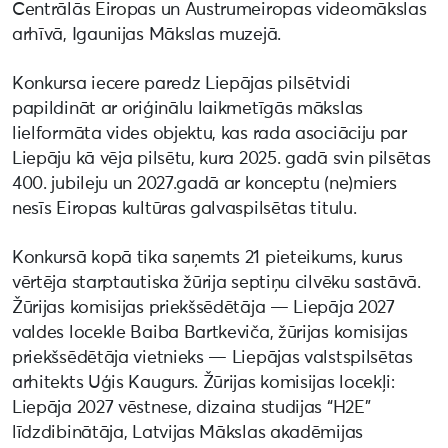
Centrālās Eiropas un Austrumeiropas videomākslas
arhīvā, Igaunijas Mākslas muzejā.
Konkursa iecere paredz Liepājas pilsētvidi
papildināt ar oriģinālu laikmetīgās mākslas
lielformāta vides objektu, kas rada asociāciju par
Liepāju kā vēja pilsētu, kura 2025. gadā svin pilsētas
400. jubileju un 2027.gadā ar konceptu (ne)miers
nesīs Eiropas kultūras galvaspilsētas titulu.
Konkursā kopā tika saņemts 21 pieteikums, kurus
vērtēja starptautiska žūrija septiņu cilvēku sastāvā.
Žūrijas komisijas priekšsēdētāja — Liepāja 2027
valdes locekle Baiba Bartkeviča, žūrijas komisijas
priekšsēdētāja vietnieks — Liepājas valstspilsētas
arhitekts Uģis Kaugurs. Žūrijas komisijas locekļi:
Liepāja 2027 vēstnese, dizaina studijas “H2E”
līdzdibinātāja, Latvijas Mākslas akadēmijas