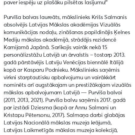
paver iespēju uz plašāku pilsētas lasījumu!”
Purvīša balvas laureāts, mākslinieks Krišs Salmanis
absolvējis Latvijas Mākslas akadēmijas Vizuālās
komunikācijas nodaļu, zināšanas papildinājis Ķelnes
Mediju mākslas akadēmijā, strādājis rezidencē
Kamijamā Japānā. Sarīkojis vairāk nekā 15
personālizstāžu Latvijā un ārvalstīs – tostarp 2013.
gadā pārstāvējis Latviju Venēcijas biennālē Itālijā
kopā ar Kasparu Podnieku. Mākslinieks saņēmis
virkni starptautisku apbalvojumu un vairākkārt
nominēts arī augstākajam un prestižākajam vizuālās
mākslas apbalvojumam Latvijā — Purvīša balvai
(2011, 2013, 2021). Purvīša balvu saņēmis 2017. gadā
par izstādi Dziesma (kopā ar Annu Salmani un
Kristapu Pētersonu, 2017). Salmaņa darbi glabājas
Latvijas Nacionālā mākslas muzeja krājumā,
Latvijas Laikmetīgās mākslas muzeja kolekcijā,