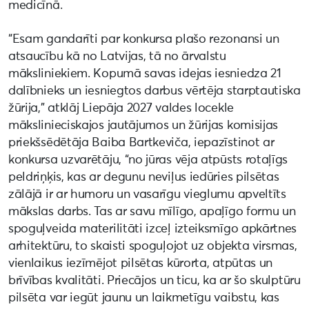
medicīnā.
“Esam gandarīti par konkursa plašo rezonansi un
atsaucību kā no Latvijas, tā no ārvalstu
māksliniekiem. Kopumā savas idejas iesniedza 21
dalībnieks un iesniegtos darbus vērtēja starptautiska
žūrija,” atklāj Liepāja 2027 valdes locekle
mākslinieciskajos jautājumos un žūrijas komisijas
priekšsēdētāja Baiba Bartkeviča, iepazīstinot ar
konkursa uzvarētāju, “no jūras vēja atpūsts rotaļīgs
peldriņķis, kas ar degunu neviļus iedūries pilsētas
zālājā ir ar humoru un vasarīgu vieglumu apveltīts
mākslas darbs. Tas ar savu mīlīgo, apaļīgo formu un
spoguļveida materilitāti izceļ izteiksmīgo apkārtnes
arhitektūru, to skaisti spoguļojot uz objekta virsmas,
vienlaikus iezīmējot pilsētas kūrorta, atpūtas un
brīvības kvalitāti. Priecājos un ticu, ka ar šo skulptūru
pilsēta var iegūt jaunu un laikmetīgu vaibstu, kas