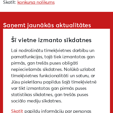
Skatīt:
konkursa nolikums
Saņemt jaunākās aktualitātes
Šī vietne izmanto sīkdatnes
Lai nodrošinātu tīmekļvietnes darbību un
PIETEIKTIES
pamatfunkcijas, tajā tiek izmantotas gan
pirmās, gan trešās puses obligāti
nepieciešamās sīkdatnes. Nolūkā uzlabot
tīmekļvietnes funkcionalitāti un saturu, ar
GALERIJA
MEDIJIEM
LKA PĒTĪJUMS
Jūsu piekrišanu papildus šajā tīmekļvietnē
var tikt izmantotas gan pirmās puses
BUJ
NOTIKUŠIE PASĀKUMI
statistikas sīkdatnes, gan trešās puses
sociālo mediju sīkdatnes.
EKODIZAINA VADLĪNIJAS
Skatīt
papildu informāciju par personas