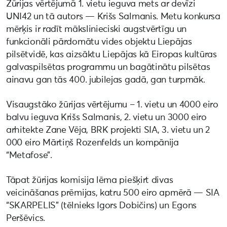
Žūrijas vērtējumā 1. vietu ieguva mets ar devīzi
UNI42 un tā autors — Krišs Salmanis. Metu konkursa
mērķis ir radīt mākslinieciski augstvērtīgu un
funkcionāli pārdomātu vides objektu Liepājas
pilsētvidē, kas aizsāktu Liepājas kā Eiropas kultūras
galvaspilsētas programmu un bagātinātu pilsētas
ainavu gan tās 400. jubilejas gadā, gan turpmāk.
Visaugstāko žūrijas vērtējumu – 1. vietu un 4000 eiro
balvu ieguva Krišs Salmanis, 2. vietu un 3000 eiro
arhitekte Zane Vēja, BRK projekti SIA, 3. vietu un 2
000 eiro Mārtiņš Rozenfelds un kompānija
“Metafose”.
Tāpat žūrijas komisija lēma piešķirt divas
veicināšanas prēmijas, katru 500 eiro apmērā — SIA
“SKARPELIS” (tēlnieks Igors Dobičins) un Egons
Peršēvics.