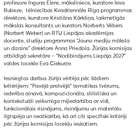
profesore Inguna Elere, māksliniece, kuratore Ieva
Rubeze, tēlniecības Kvadriennāle Rīga programmas
direktore, kuratore Kristiāna Kārkliņa, laikmetīgās
mākslas konsultants un kurators Norberts Vēbers
(Norbert Weber) un RTU Liepājas akadēmijas
docente, studiju programmas “Jauno mediju māksla
un dizains” direktore Anna Priedola. Žūrijas komisijas
atbildīgā sekretāre – “Nodibinājums Liepāja 2027”
valdes locekle Eva Ciekurze.
Iesniegtos darbus žūrija vērtēja pēc šādiem
kritērijiem: “Pavējā pretvējā” tematikas tvērums,
iederība ainavā, kompozicionāla, stilistiska un
kontekstuāli veiksmīga mijiedarbība ar vidi,
funkcionālais risinājums, risinājumu un materiālu
ilgtspēja un neatkarība, kā arī citi specifiski kritēriji
pēc žūrijas komisijas locekļu ieskatiem.