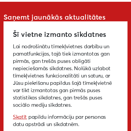
Saņemt jaunākās aktualitātes
Šī vietne izmanto sīkdatnes
Lai nodrošinātu tīmekļvietnes darbību un
PIETEIKTIES
pamatfunkcijas, tajā tiek izmantotas gan
pirmās, gan trešās puses obligāti
nepieciešamās sīkdatnes. Nolūkā uzlabot
tīmekļvietnes funkcionalitāti un saturu, ar
GALERIJA
MEDIJIEM
LKA PĒTĪJUMS
Jūsu piekrišanu papildus šajā tīmekļvietnē
var tikt izmantotas gan pirmās puses
BUJ
NOTIKUŠIE PASĀKUMI
statistikas sīkdatnes, gan trešās puses
sociālo mediju sīkdatnes.
EKODIZAINA VADLĪNIJAS
Skatīt
papildu informāciju par personas
PIEKĻŪSTAMĪBAS VADLĪNIJAS
datu apstrādi un sīkdatnēm.