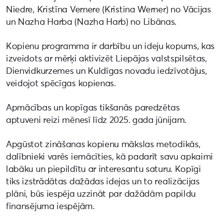
Niedre, Kristīna Vernere (Kristina Werner) no Vācijas
un Nazha Harba (Nazha Harb) no Libānas.
Kopienu programma ir darbību un ideju kopums, kas
izveidots ar mērķi aktivizēt Liepājas valstspilsētas,
Dienvidkurzemes un Kuldīgas novadu iedzīvotājus,
veidojot spēcīgas kopienas.
Apmācības un kopīgas tikšanās paredzētas
aptuveni reizi mēnesī līdz 2025. gada jūnijam.
Apgūstot zināšanas kopienu mākslas metodikās,
dalībnieki varēs iemācīties, kā padarīt savu apkaimi
labāku un piepildītu ar interesantu saturu. Kopīgi
tiks izstrādātas dažādas idejas un to realizācijas
plāni, būs iespēja uzzināt par dažādām papildu
finansējuma iespējām.