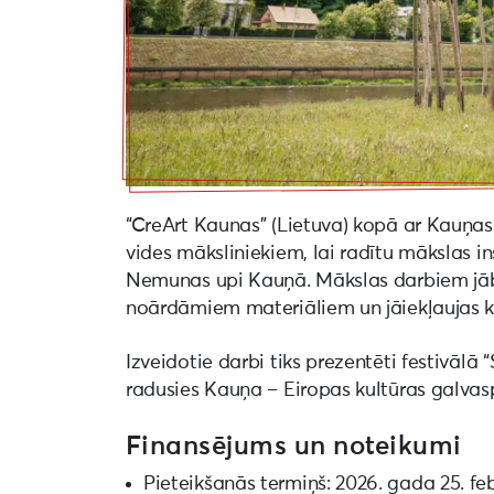
“CreArt Kaunas” (Lietuva) kopā ar Kauņas
vides māksliniekiem, lai radītu mākslas ins
Nemunas upi Kauņā. Mākslas darbiem jāb
noārdāmiem materiāliem un jāiekļaujas k
Izveidotie darbi tiks prezentēti festivālā “
radusies Kauņa – Eiropas kultūras galvasp
Finansējums un noteikumi
Pieteikšanās termiņš: 2026. gada 25. fe