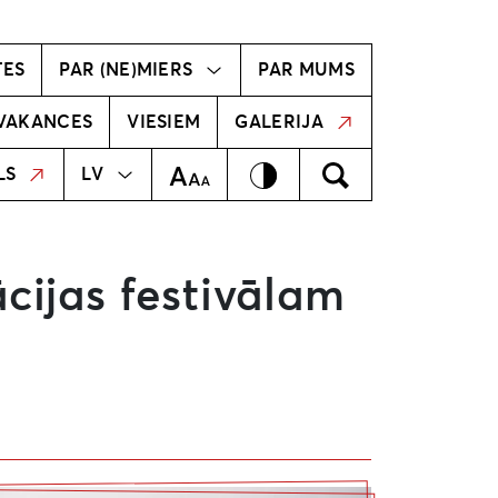
vīzija
Radošā komanda
TES
PAR (NE)MIERS
PAR MUMS
VAKANCES
VIESIEM
GALERIJA
MEKLĒT
EN
Kontrasts
Meklēt
Teksta izmērs
LS
LV
ācijas festivālam