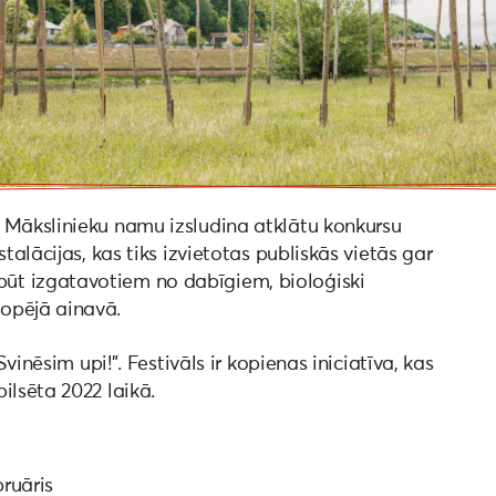
 Mākslinieku namu izsludina atklātu konkursu
talācijas, kas tiks izvietotas publiskās vietās gar
ūt izgatavotiem no dabīgiem, bioloģiski
opējā ainavā.
Svinēsim upi!”. Festivāls ir kopienas iniciatīva, kas
ilsēta 2022 laikā.
bruāris