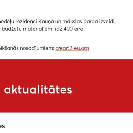
nedēļu rezidenci Kauņā un mākslas darba izveidi,
, budžetu materiāliem līdz 400 eiro.
teikšanās nosacījumiem:
creart2-eu.org
aktualitātes
es