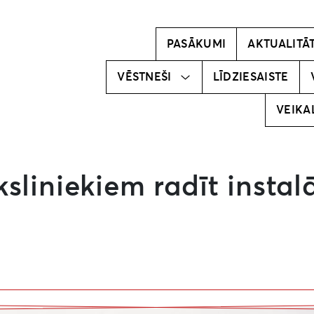
Kļūsti par
vēstnesi!
PASĀKUMI
AKTUALITĀ
Mūsu
vēstneši
VĒSTNEŠI
LĪDZIESAISTE
VEIKA
sliniekiem radīt instal