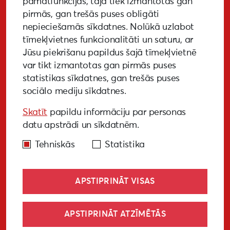
pamatfunkcijas, tajā tiek izmantotas gan
pirmās, gan trešās puses obligāti
nepieciešamās sīkdatnes. Nolūkā uzlabot
tīmekļvietnes funkcionalitāti un saturu, ar
GALERIJA
MEDIJIEM
LKA PĒTĪJUMS
Jūsu piekrišanu papildus šajā tīmekļvietnē
var tikt izmantotas gan pirmās puses
BUJ
NOTIKUŠIE PASĀKUMI
statistikas sīkdatnes, gan trešās puses
sociālo mediju sīkdatnes.
EKODIZAINA VADLĪNIJAS
Skatīt
papildu informāciju par personas
PIEKĻŪSTAMĪBAS VADLĪNIJAS
datu apstrādi un sīkdatnēm.
Tehniskās
Statistika
APSTIPRINĀT VISAS
© Liepāja 2027
APSTIPRINĀT ATZĪMĒTĀS
Sīkdatņu politika
Privātuma politika