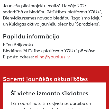
Jauniešu pilotprojektu realizē Liepāja 2027
sadarbībā ar biedrību “Attīstības platforma YOU+”,
Dienvidkurzemes novada biedrību “Izgaismo ideju”
un Kuldīgas aktīvo jauniešu biedrību “Sprādziens”.
Papildu informācija
Elīnu Briljonoku
Biedrības “Attīstības platforma YOU+” pārstāve
E-pasta adrese:
elina@youpluss.lv
Saņemt jaunākās aktualitātes
Šī vietne izmanto sīkdatnes
Lai nodrošinātu tīmekļvietnes darbību un
PIETEIKTIES