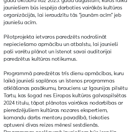
gada oktobra līdz 2025. gada augustam, kuras laikā
jauniešiem būs iespēja darboties vairākās kultūras
organizācijās, lai ieraudzītu tās “jaunām acīm” jeb
jauniešu acīm.
Pilotprojekta ietvaros paredzēts nodrošināt
nepieciešamo apmācību un atbalstu, lai jaunieši
paši varētu plānot un īstenot savai auditorijai
paredzētus kultūras notikumus.
Programmā paredzētas trīs dienu apmācības, kuru
laikā jaunieši saplānos un īstenos programmas
atklāšanas pasākumu, brauciens uz Igaunijas pilsētu
Tartu, kas šogad nes Eiropas kultūras galvaspilsētas
2024 titulu, tāpat plānotas vairākas nodarbības ar
pieredzējušiem kultūras nozares ekspertiem,
komandu darbs mentoru pavadībā, tiekoties
aptuveni divas reizes mēnesī sestdienās.