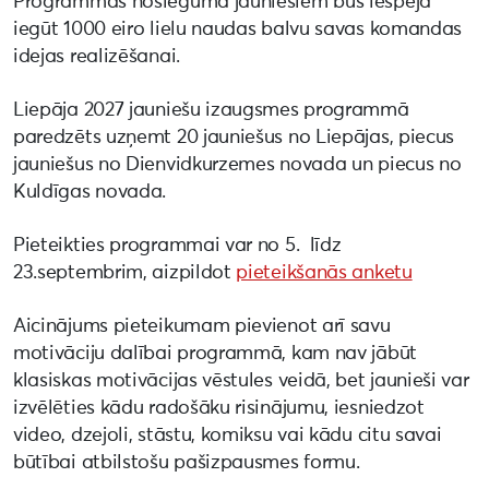
Programmas noslēgumā jauniešiem būs iespēja
iegūt 1000 eiro lielu naudas balvu savas komandas
idejas realizēšanai.
Liepāja 2027 jauniešu izaugsmes programmā
paredzēts uzņemt 20 jauniešus no Liepājas, piecus
jauniešus no Dienvidkurzemes novada un piecus no
Kuldīgas novada.
Pieteikties programmai var no 5. līdz
23.septembrim, aizpildot
pieteikšanās anketu
Aicinājums pieteikumam pievienot arī savu
motivāciju dalībai programmā, kam nav jābūt
klasiskas motivācijas vēstules veidā, bet jaunieši var
izvēlēties kādu radošāku risinājumu, iesniedzot
video, dzejoli, stāstu, komiksu vai kādu citu savai
būtībai atbilstošu pašizpausmes formu.