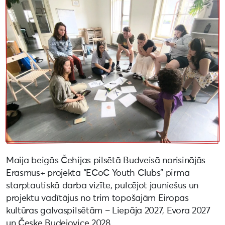
Maija beigās Čehijas pilsētā Budveisā norisinājās
Erasmus+ projekta “ECoC Youth Clubs” pirmā
starptautiskā darba vizīte, pulcējot jauniešus un
projektu vadītājus no trim topošajām Eiropas
kultūras galvaspilsētām – Liepāja 2027, Evora 2027
un Česke Budejovice 2028.