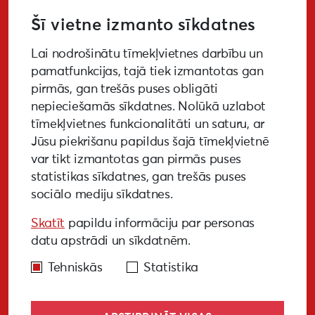
Šī vietne izmanto sīkdatnes
Lai nodrošinātu tīmekļvietnes darbību un
PIETEIKTIES
pamatfunkcijas, tajā tiek izmantotas gan
pirmās, gan trešās puses obligāti
nepieciešamās sīkdatnes. Nolūkā uzlabot
tīmekļvietnes funkcionalitāti un saturu, ar
GALERIJA
MEDIJIEM
LKA PĒTĪJUMS
Jūsu piekrišanu papildus šajā tīmekļvietnē
var tikt izmantotas gan pirmās puses
BUJ
NOTIKUŠIE PASĀKUMI
statistikas sīkdatnes, gan trešās puses
sociālo mediju sīkdatnes.
EKODIZAINA VADLĪNIJAS
Skatīt
papildu informāciju par personas
PIEKĻŪSTAMĪBAS VADLĪNIJAS
datu apstrādi un sīkdatnēm.
Tehniskās
Statistika