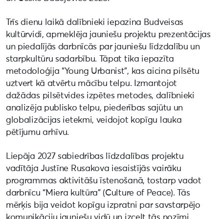
Trīs dienu laikā dalībnieki iepazina Budveisas
kultūrvidi, apmeklēja jauniešu projektu prezentācijas
un piedalījās darbnīcās par jauniešu līdzdalību un
starpkultūru sadarbību. Tāpat tika iepazīta
metodoloģija “Young Urbanist”, kas aicina pilsētu
uztvert kā atvērtu mācību telpu. Izmantojot
dažādas pilsētvides izpētes metodes, dalībnieki
analizēja publisko telpu, piederības sajūtu un
globalizācijas ietekmi, veidojot kopīgu lauka
pētījumu arhīvu.
Liepāja 2027 sabiedrības līdzdalības projektu
vadītāja Justīne Rusakova iesaistījās vairāku
programmas aktivitāšu īstenošanā, tostarp vadot
darbnīcu “Miera kultūra” (Culture of Peace). Tās
mērķis bija veidot kopīgu izpratni par savstarpējo
komunikāciju jauniešu vidū un izcelt tās nozīmi