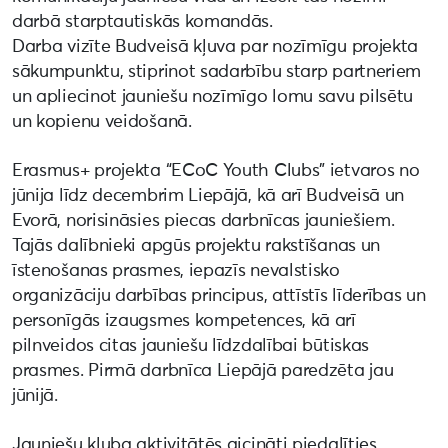
darbā starptautiskās komandās.
Darba vizīte Budveisā kļuva par nozīmīgu projekta
sākumpunktu, stiprinot sadarbību starp partneriem
un apliecinot jauniešu nozīmīgo lomu savu pilsētu
un kopienu veidošanā.
Erasmus+ projekta “ECoC Youth Clubs” ietvaros no
jūnija līdz decembrim Liepājā, kā arī Budveisā un
Evorā, norisināsies piecas darbnīcas jauniešiem.
Tajās dalībnieki apgūs projektu rakstīšanas un
īstenošanas prasmes, iepazīs nevalstisko
organizāciju darbības principus, attīstīs līderības un
personīgās izaugsmes kompetences, kā arī
pilnveidos citas jauniešu līdzdalībai būtiskas
prasmes. Pirmā darbnīca Liepājā paredzēta jau
jūnijā.
Jauniešu kluba aktivitātēs aicināti piedalīties