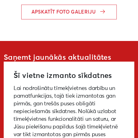
APSKATĪT FOTO GALERIJU
Saņemt jaunākās aktualitātes
Šī vietne izmanto sīkdatnes
Lai nodrošinātu tīmekļvietnes darbību un
PIETEIKTIES
pamatfunkcijas, tajā tiek izmantotas gan
pirmās, gan trešās puses obligāti
nepieciešamās sīkdatnes. Nolūkā uzlabot
tīmekļvietnes funkcionalitāti un saturu, ar
GALERIJA
MEDIJIEM
LKA PĒTĪJUMS
Jūsu piekrišanu papildus šajā tīmekļvietnē
var tikt izmantotas gan pirmās puses