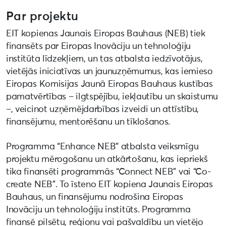
Par projektu
EIT kopienas Jaunais Eiropas Bauhaus (NEB) tiek
finansēts par Eiropas Inovāciju un tehnoloģiju
institūta līdzekļiem, un tas atbalsta iedzīvotājus,
vietējās iniciatīvas un jaunuzņēmumus, kas iemieso
Eiropas Komisijas Jaunā Eiropas Bauhaus kustības
pamatvērtības – ilgtspējību, iekļautību un skaistumu
–, veicinot uzņēmējdarbības izveidi un attīstību,
finansējumu, mentorēšanu un tīklošanos.
Programma “Enhance NEB” atbalsta veiksmīgu
projektu mērogošanu un atkārtošanu, kas iepriekš
tika finansēti programmās “Connect NEB” vai “Co-
create NEB”. To īsteno EIT kopiena Jaunais Eiropas
Bauhaus, un finansējumu nodrošina Eiropas
Inovāciju un tehnoloģiju institūts. Programma
finansē pilsētu, reģionu vai pašvaldību un vietējo