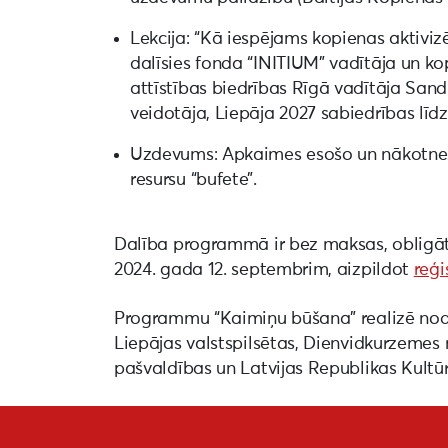
Lekcija: “Kā iespējams kopienas aktiviz
dalīsies fonda “INITIUM” vadītāja un k
attīstības biedrības Rīgā vadītāja San
veidotāja, Liepāja 2027 sabiedrības līd
Uzdevums: Apkaimes esošo un nākotnes
resursu “bufete”.
Dalība programmā ir bez maksas, obligāti
2024. gada 12. septembrim, aizpildot
reģi
Programmu “Kaimiņu būšana” realizē nod
Liepājas valstspilsētas, Dienvidkurzeme
pašvaldības un Latvijas Republikas Kultūra