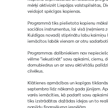
mērķi aktivizēt Liepājas valstspilsētas, 
veidojot spēcīgas kopienas.
Programmā tiks pielietota kopienu māksl
sociālos instrumentus, lai visā (ne)miera 
Kuldīgas novadi) stiprinātu labu kaimiņu 
iemācītos labāk vienam ar otru sadarbotie
Programmas dalībniekiem nav nepieciešam
vēlme “iekustināt” savu apkaimi, ciemu, 
domubiedrus un ar savu aktivitāšu palīdzī
cilvēkus.
Klātienes apmācības un kopīgas tikšanās
septembra līdz nākamā gada jūnijam. Ap
varēs iemācīties, kā padarīt savu apkaimi
tiks izstrādātas dažādas idejas un to rea
papildu finansējuma iespējām.