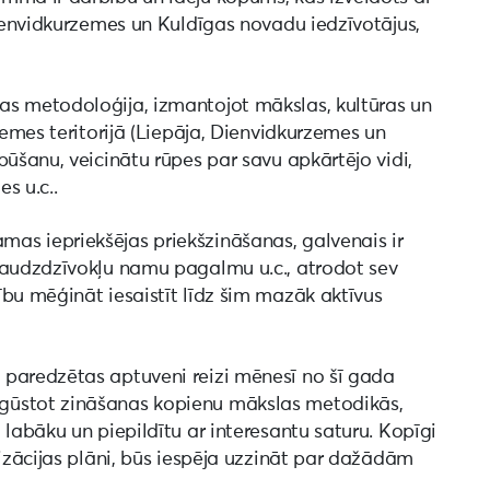
Dienvidkurzemes un Kuldīgas novadu iedzīvotājus,
as metodoloģija, izmantojot mākslas, kultūras un
zemes teritorijā (Liepāja, Dienvidkurzemes un
būšanu, veicinātu rūpes par savu apkārtējo vidi,
s u.c..
as iepriekšējas priekšzināšanas, galvenais ir
daudzdzīvokļu namu pagalmu u.c., atrodot sev
bu mēģināt iesaistīt līdz šim mazāk aktīvus
 paredzētas aptuveni reizi mēnesī no šī gada
gūstot zināšanas kopienu mākslas metodikās,
 labāku un piepildītu ar interesantu saturu. Kopīgi
lizācijas plāni, būs iespēja uzzināt par dažādām