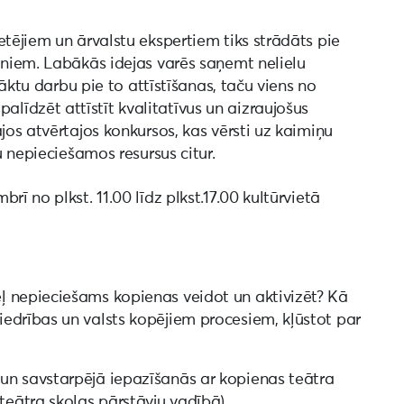
etējiem un ārvalstu ekspertiem tiks strādāts pie
āniem. Labākās idejas varēs saņemt nelielu
zsāktu darbu pie to attīstīšanas, taču viens no
īdzēt attīstīt kvalitatīvus un aizraujošus
jos atvērtajos konkursos, kas vērsti uz kaimiņu
u nepieciešamos resursus citur.
ī no plkst. 11.00 līdz plkst.17.00 kultūrvietā
ēļ nepieciešams kopienas veidot un aktivizēt? Kā
iedrības un valsts kopējiem procesiem, kļūstot par
 un savstarpējā iepazīšanās ar kopienas teātra
teātra skolas pārstāvju vadībā)