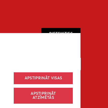
PIETEIKTIES
APSTIPRINĀT VISAS
27
Sīkdatņu politika
Privātuma politika
APSTIPRINĀT
ATZĪMĒTĀS