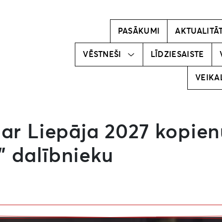
Kļūsti par
vēstnesi!
PASĀKUMI
AKTUALITĀ
Mūsu
vēstneši
VĒSTNEŠI
LĪDZIESAISTE
VEIKA
par Liepāja 2027 kopi
 dalībnieku