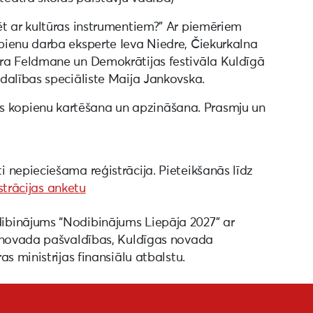
ēt ar kultūras instrumentiem?” Ar piemēriem
opienu darba eksperte Ieva Niedre, Čiekurkalna
dra Feldmane un Demokrātijas festivāla Kuldīgā
zdalības speciāliste Maija Jankovska.
 kopienu kartēšana un apzināšana. Prasmju un
 nepieciešama reģistrācija. Pieteikšanās līdz
strācijas anketu
ibinājums “Nodibinājums Liepāja 2027” ar
s novada pašvaldības, Kuldīgas novada
s ministrijas finansiālu atbalstu.