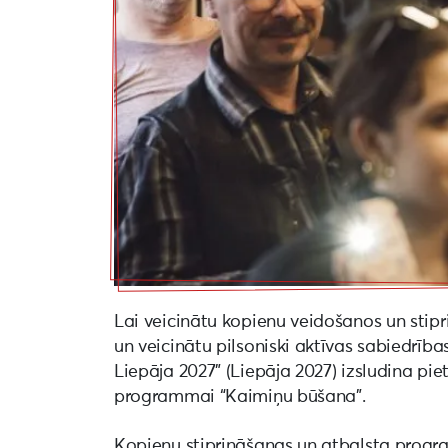
Lai veicinātu kopienu veidošanos un stipri
un veicinātu pilsoniski aktīvas sabiedrī
Liepāja 2027” (Liepāja 2027) izsludina pi
programmai “Kaimiņu būšana”.
Kopienu stiprināšanas un atbalsta progra