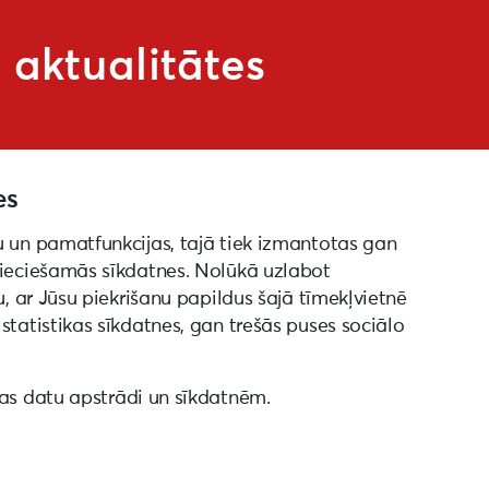
aktualitātes
es
u un pamatfunkcijas, tajā tiek izmantotas gan
pieciešamās sīkdatnes. Nolūkā uzlabot
ĪJUMS
BUJ
u, ar Jūsu piekrišanu papildus šajā tīmekļvietnē
statistikas sīkdatnes, gan trešās puses sociālo
VADLĪNIJAS
© Liepāja 20
as datu apstrādi un sīkdatnēm.