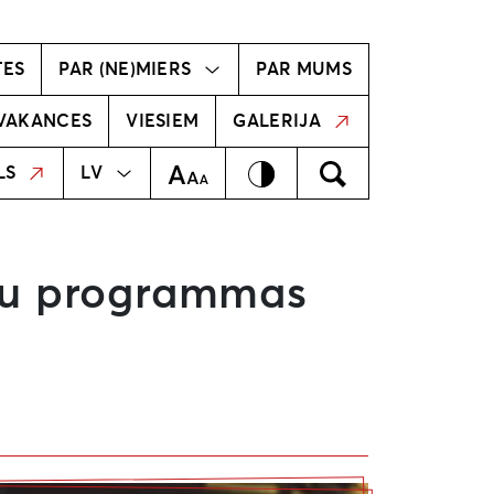
vīzija
Radošā komanda
TES
PAR (NE)MIERS
PAR MUMS
VAKANCES
VIESIEM
GALERIJA
MEKLĒT
EN
Kontrasts
Meklēt
Teksta izmērs
LS
LV
enu programmas