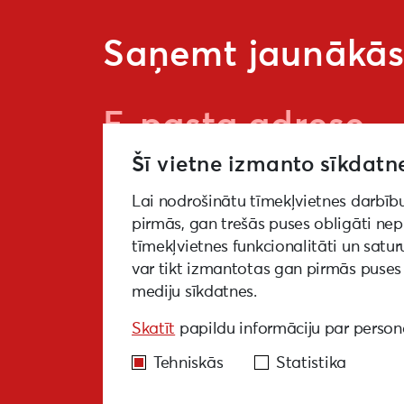
Saņemt jaunākās 
Šī vietne izmanto sīkdatn
Lai nodrošinātu tīmekļvietnes darbīb
pirmās, gan trešās puses obligāti ne
GALERIJA
MEDIJIEM
LKA PĒT
tīmekļvietnes funkcionalitāti un satur
var tikt izmantotas gan pirmās puses 
NOTIKUŠIE PASĀKUMI
EKODIZAINA 
mediju sīkdatnes.
PIEKĻŪSTAMĪBAS VADLĪNIJAS
Skatīt
papildu informāciju par person
Tehniskās
Statistika