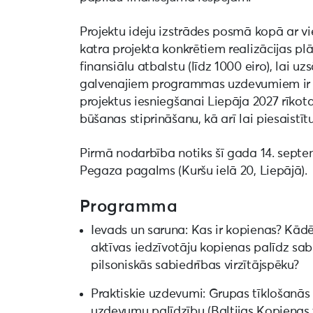
Projektu ideju izstrādes posmā kopā ar vi
katra projekta konkrētiem realizācijas pl
finansiālu atbalstu (līdz 1000 eiro), lai u
galvenajiem programmas uzdevumiem ir pal
projektus iesniegšanai Liepāja 2027 rīkota
būšanas stiprināšanu, kā arī lai piesaistīt
Pirmā nodarbība notiks šī gada 14. septembr
Pegaza pagalms (Kuršu ielā 20, Liepājā).
Programma
Ievads un saruna: Kas ir kopienas? Kād
aktīvas iedzīvotāju kopienas palīdz sab
pilsoniskās sabiedrības virzītājspēku?
Praktiskie uzdevumi: Grupas tīklošanās
uzdevumu palīdzību (Baltijas Kopienas 