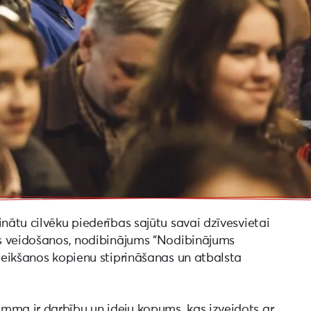
nātu cilvēku piederības sajūtu savai dzīvesvietai
bas veidošanos, nodibinājums “Nodibinājums
eteikšanos kopienu stiprināšanas un atbalsta
mma ir darbību un ideju kopums, kas izveidots ar