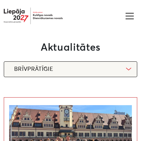
Liepāja2027
Aktualitātes
BRĪVPRĀTĪGIE
Liepāja 2027 gatavojas uzņemt brīvprātīgos no visas 