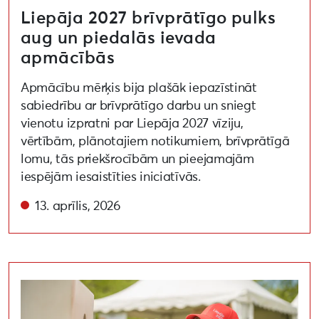
Liepāja 2027 brīvprātīgo pulks
aug un piedalās ievada
apmācībās
Apmācību mērķis bija plašāk iepazīstināt
sabiedrību ar brīvprātīgo darbu un sniegt
vienotu izpratni par Liepāja 2027 vīziju,
vērtībām, plānotajiem notikumiem, brīvprātīgā
lomu, tās priekšrocībām un pieejamajām
iespējām iesaistīties iniciatīvās.
13. aprīlis, 2026
Liepāja 2027 aicina brīvprātīgo komandai pievienoties