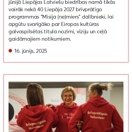
jūnijā Liepājas Latviešu biedrības namā tikās
vairāk nekā 40 Liepāja 2027 brīvprātīgo
programmas “Misija (ne)miers” dalībnieki, lai
apgūtu svarīgāko par Eiropas kultūras
galvaspilsētas titula nozīmi, vīziju un ceļā
gaidāmajiem notikumiem.
16. jūnijs, 2025
Aicinājums iesaistīties Liepāja 2027 Brīvprātīgo prog