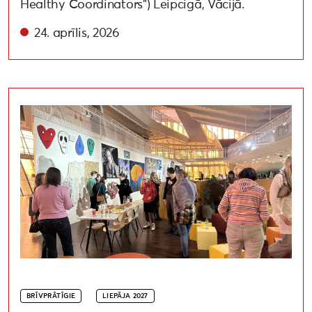
Healthy Coordinators”) Leipcigā, Vācijā.
24. aprīlis, 2026
Liepāja 2027 brīvprātīgo pulks aug un piedalās ieva
BRĪVPRĀTĪGIE
LIEPĀJA 2027