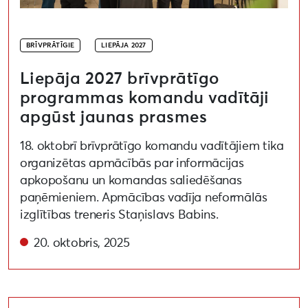
BRĪVPRĀTĪGIE
LIEPĀJA 2027
Liepāja 2027 brīvprātīgo
programmas komandu vadītāji
apgūst jaunas prasmes
18. oktobrī brīvprātīgo komandu vadītājiem tika
organizētas apmācībās par informācijas
apkopošanu un komandas saliedēšanas
paņēmieniem. Apmācības vadīja neformālās
izglītības treneris Staņislavs Babins.
20. oktobris, 2025
Aizvadītas Brīvprātīgo programmas misija (ne)miers 