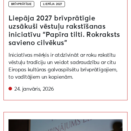
BRĪVPRĀTĪGIE
LIEPĀJA 2027
Liepāja 2027 brīvprātīgie
uzsākuši vēstuļu rakstīšanas
iniciatīvu “Papīra tilti. Rokraksts
savieno cilvēkus”
Iniciatīvas mērķis ir atdzīvināt ar roku rakstītu
vēstuļu tradīciju un veidot sadraudzību ar citu
Eiropas kultūras galvaspilsētu brīvprātīgajiem,
to vadītājiem un kopienām.
24. janvāris, 2026
Liepāja 2027 saņem apbalvojumu “Gada brīvprātīgā d