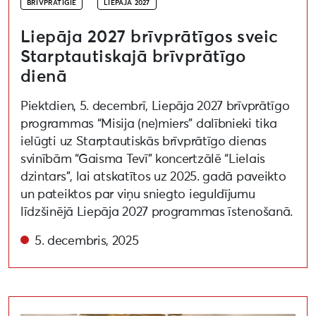
BRĪVPRĀTĪGIE
LIEPĀJA 2027
Liepāja 2027 brīvprātīgos sveic
Starptautiskajā brīvprātīgo
dienā
Piektdien, 5. decembrī, Liepāja 2027 brīvprātīgo
programmas “Misija (ne)miers” dalībnieki tika
ielūgti uz Starptautiskās brīvprātīgo dienas
svinībām “Gaisma Tevī” koncertzālē “Lielais
dzintars”, lai atskatītos uz 2025. gadā paveikto
un pateiktos par viņu sniegto ieguldījumu
līdzšinējā Liepāja 2027 programmas īstenošanā.
5. decembris, 2025
Aizvadītas piekļūstamības apmācības Liepāja 2027 br