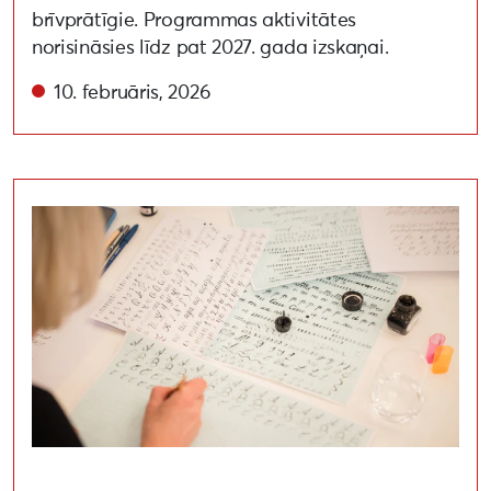
brīvprātīgie. Programmas aktivitātes
norisināsies līdz pat 2027. gada izskaņai.
10. februāris, 2026
Liepāja 2027 brīvprātīgie uzsākuši vēstuļu rakstīšanas i