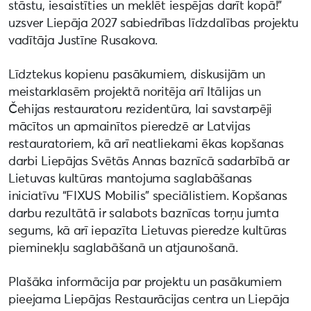
stāstu, iesaistīties un meklēt iespējas darīt kopā!”
uzsver Liepāja 2027 sabiedrības līdzdalības projektu
vadītāja Justīne Rusakova.
Līdztekus kopienu pasākumiem, diskusijām un
meistarklasēm projektā noritēja arī Itālijas un
Čehijas restauratoru rezidentūra, lai savstarpēji
mācītos un apmainītos pieredzē ar Latvijas
restauratoriem, kā arī neatliekami ēkas kopšanas
darbi Liepājas Svētās Annas baznīcā sadarbībā ar
Lietuvas kultūras mantojuma saglabāšanas
iniciatīvu “FIXUS Mobilis” speciālistiem. Kopšanas
darbu rezultātā ir salabots baznīcas torņu jumta
segums, kā arī iepazīta Lietuvas pieredze kultūras
pieminekļu saglabāšanā un atjaunošanā.
Plašāka informācija par projektu un pasākumiem
pieejama Liepājas Restaurācijas centra un Liepāja