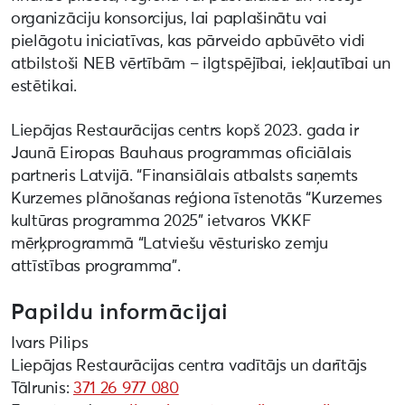
organizāciju konsorcijus, lai paplašinātu vai
pielāgotu iniciatīvas, kas pārveido apbūvēto vidi
atbilstoši NEB vērtībām – ilgtspējībai, iekļautībai un
estētikai.
Liepājas Restaurācijas centrs kopš 2023. gada ir
Jaunā Eiropas Bauhaus programmas oficiālais
partneris Latvijā. “Finansiālais atbalsts saņemts
Kurzemes plānošanas reģiona īstenotās “Kurzemes
kultūras programma 2025” ietvaros VKKF
mērķprogrammā “Latviešu vēsturisko zemju
attīstības programma”.
Papildu informācijai
Ivars Pilips
Liepājas Restaurācijas centra vadītājs un darītājs
Tālrunis:
371 26 977 080