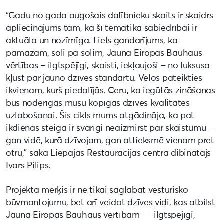
“Gadu no gada augošais dalībnieku skaits ir skaidrs
apliecinājums tam, ka šī tematika sabiedrībai ir
aktuāla un nozīmīga. Liels gandarījums, ka
pamazām, soli pa solim, Jaunā Eiropas Bauhaus
vērtības – ilgtspējīgi, skaisti, iekļaujoši – no luksusa
kļūst par jauno dzīves standartu. Vēlos pateikties
ikvienam, kurš piedalījās. Ceru, ka iegūtās zināšanas
būs noderīgas mūsu kopīgās dzīves kvalitātes
uzlabošanai. Šis cikls mums atgādināja, ka pat
ikdienas steigā ir svarīgi neaizmirst par skaistumu –
gan vidē, kurā dzīvojam, gan attieksmē vienam pret
otru,” saka Liepājas Restaurācijas centra dibinātājs
Ivars Pilips.
Projekta mērķis ir ne tikai saglabāt vēsturisko
būvmantojumu, bet arī veidot dzīves vidi, kas atbilst
Jaunā Eiropas Bauhaus vērtībām — ilgtspējīgi,