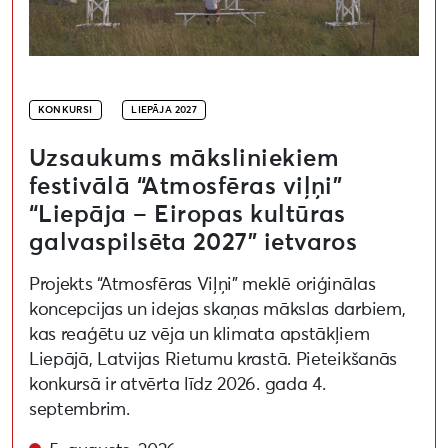
KONKURSI
LIEPĀJA 2027
Uzsaukums māksliniekiem
festivālā “Atmosfēras viļņi”
“Liepāja – Eiropas kultūras
galvaspilsēta 2027” ietvaros
Projekts “Atmosfēras Viļņi” meklē oriģinālas
koncepcijas un idejas skaņas mākslas darbiem,
kas reaģētu uz vēja un klimata apstākļiem
Liepājā, Latvijas Rietumu krastā. Pieteikšanās
konkursā ir atvērta līdz 2026. gada 4.
septembrim.