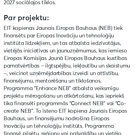
2027 sociālajos tīklos.
Par projektu:
EIT kopienas Jaunais Eiropas Bauhaus (NEB) tiek
finansēts par Eiropas Inovāciju un tehnoloģiju
institūta līdzekļiem, un tas atbalsta iedzīvotājus,
vietējās iniciatīvas un jaunuzņēmumus, kas iemieso
Eiropas Komisijas Jaunā Eiropas Bauhaus kustības
pamatvērtības – ilgtspējību, iekļautību un skaistumu
–, veicinot uzņēmējdarbības izveidi un attīstību,
finansējumu, mentorēšanu un tīklošanos.
Programma “Enhance NEB” atbalsta veiksmīgu
projektu mērogošanu un atkārtošanu, kas iepriekš
tika finansēti programmās “Connect NEB” vai “Co-
create NEB”. To īsteno EIT kopiena Jaunais Eiropas
Bauhaus, un finansējumu nodrošina Eiropas
Inovāciju un tehnoloģiju institūts. Programma
finansē pilsētu, reģionu vai pašvaldību un vietējo