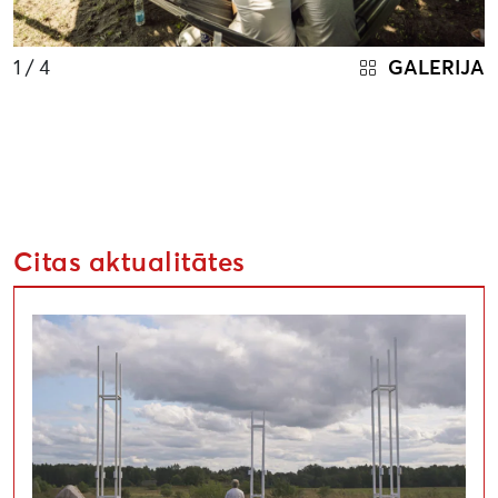
1
/ 4
GALERIJA
Citas aktualitātes
Uzsaukums māksliniekiem festivālā “Atmosfēras viļņi” “