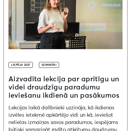
LIEPĀJA 2027
SEMINĀRI
Aizvadīta lekcija par apritīgu un
videi draudzīgu paradumu
ieviešanu ikdienā un pasākumos
Lekcijas laikā dalībnieki uzzināja, kā ikdienas
izvēles ietekmē apkārtējo vidi un kā, ieviešot
nelielas izmaiņas savos paradumos, iespējams
būtiski samazināt radīto atkritumu daudzumu.