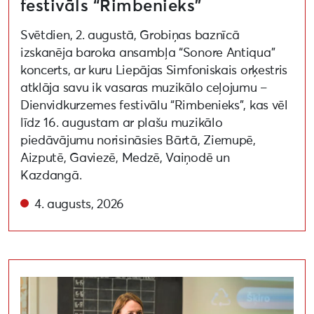
festivāls “Rimbenieks”
Svētdien, 2. augustā, Grobiņas baznīcā
izskanēja baroka ansambļa “Sonore Antiqua”
koncerts, ar kuru Liepājas Simfoniskais orķestris
atklāja savu ik vasaras muzikālo ceļojumu –
Dienvidkurzemes festivālu “Rimbenieks”, kas vēl
līdz 16. augustam ar plašu muzikālo
piedāvājumu norisināsies Bārtā, Ziemupē,
Aizputē, Gaviezē, Medzē, Vaiņodē un
Kazdangā.
4. augusts, 2026
Aizvadīta lekcija par apritīgu un videi draudzīgu pa