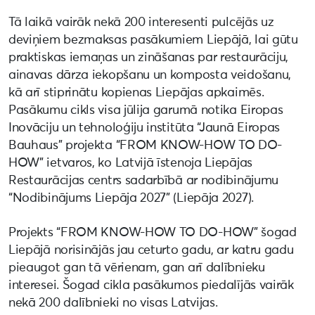
Tā laikā vairāk nekā 200 interesenti pulcējās uz
deviņiem bezmaksas pasākumiem Liepājā, lai gūtu
praktiskas iemaņas un zināšanas par restaurāciju,
ainavas dārza iekopšanu un komposta veidošanu,
kā arī stiprinātu kopienas Liepājas apkaimēs.
Pasākumu cikls visa jūlija garumā notika Eiropas
Inovāciju un tehnoloģiju institūta “Jaunā Eiropas
Bauhaus” projekta “FROM KNOW-HOW TO DO-
HOW” ietvaros, ko Latvijā īstenoja Liepājas
Restaurācijas centrs sadarbībā ar nodibinājumu
“Nodibinājums Liepāja 2027” (Liepāja 2027).
Projekts “FROM KNOW-HOW TO DO-HOW” šogad
Liepājā norisinājās jau ceturto gadu, ar katru gadu
pieaugot gan tā vērienam, gan arī dalībnieku
interesei. Šogad cikla pasākumos piedalījās vairāk
nekā 200 dalībnieki no visas Latvijas.