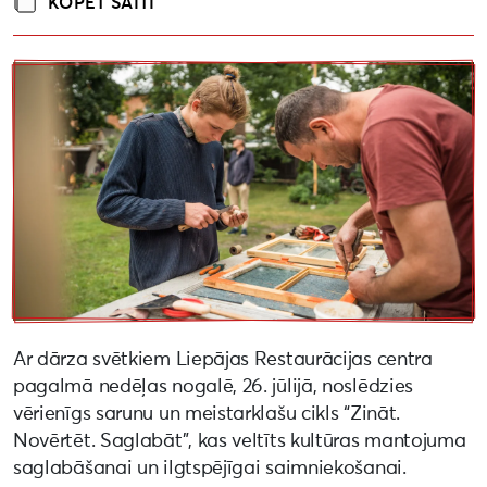
KOPĒT SAITI
Ar dārza svētkiem Liepājas Restaurācijas centra
pagalmā nedēļas nogalē, 26. jūlijā, noslēdzies
vērienīgs sarunu un meistarklašu cikls “Zināt.
Novērtēt. Saglabāt”, kas veltīts kultūras mantojuma
saglabāšanai un ilgtspējīgai saimniekošanai.