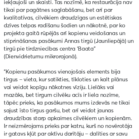
iekļaujoši un skaisti. Tas nozīmē, ka restaurācija nav
tikai par pagātnes saglabāšanu, bet arī par
kvalitatīvas, cilvēkiem draudzīgas un estētiskas
dzīves telpas radīšanu šodien un nākotnē, par ko
projekta gaitā rūpējās arī kopienu veidošanas un
stiprināšanas pasākumi Annas tirgū (Jaunliepājā) un
tirgū pie tirdzniecības centra ‘Baata”
(Dienvidrietumu mikrorajonā).
“Kopienu pasākumos vienojošais elements bija
tirgus – vieta, kur satikties, tīkloties un kalt plānus
vai veidot kopīgu nākotnes vīziju. Lielāks vai
mazāks, bet tirgum cilvēku acīs ir liela nozīme,
tāpēc prieks, ka pasākumos mums izdevās ne tikai
sajust īsto tirgus garšu, bet arī veidot jaunas
draudzības starp apkaimes cilvēkiem un kopienām.
Ir neizmērojams prieks par katru, kurš no novērotāja
ir gatavs kļūt par aktīvu darītāju – dalīties ar savu