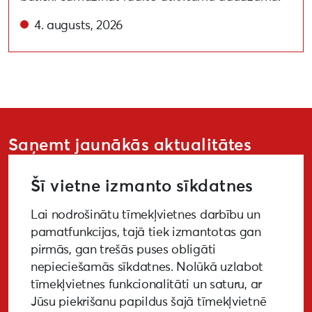
4. augusts, 2026
Saņemt jaunākās aktualitātes
Šī vietne izmanto sīkdatnes
Lai nodrošinātu tīmekļvietnes darbību un
PIETEIKTIES
pamatfunkcijas, tajā tiek izmantotas gan
pirmās, gan trešās puses obligāti
nepieciešamās sīkdatnes. Nolūkā uzlabot
tīmekļvietnes funkcionalitāti un saturu, ar
GALERIJA
MEDIJIEM
LKA PĒTĪJUMS
Jūsu piekrišanu papildus šajā tīmekļvietnē