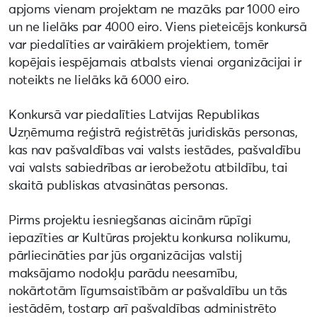
apjoms vienam projektam ne mazāks par 1000 eiro
un ne lielāks par 4000 eiro. Viens pieteicējs konkursā
var piedalīties ar vairākiem projektiem, tomēr
kopējais iespējamais atbalsts vienai organizācijai ir
noteikts ne lielāks kā 6000 eiro.
Konkursā var piedalīties Latvijas Republikas
Uzņēmuma reģistrā reģistrētās juridiskās personas,
kas nav pašvaldības vai valsts iestādes, pašvaldību
vai valsts sabiedrības ar ierobežotu atbildību, tai
skaitā publiskas atvasinātas personas.
Pirms projektu iesniegšanas aicinām rūpīgi
iepazīties ar Kultūras projektu konkursa nolikumu,
pārliecināties par jūs organizācijas valstij
maksājamo nodokļu parādu neesamību,
nokārtotām līgumsaistībām ar pašvaldību un tās
iestādēm, tostarp arī pašvaldības administrēto