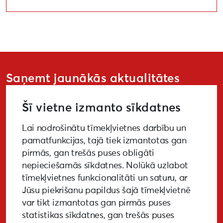
Saņemt jaunākās aktualitātes
Šī vietne izmanto sīkdatnes
Lai nodrošinātu tīmekļvietnes darbību un
PIETEIKTIES
pamatfunkcijas, tajā tiek izmantotas gan
pirmās, gan trešās puses obligāti
nepieciešamās sīkdatnes. Nolūkā uzlabot
tīmekļvietnes funkcionalitāti un saturu, ar
GALERIJA
MEDIJIEM
LKA PĒTĪJUMS
Jūsu piekrišanu papildus šajā tīmekļvietnē
var tikt izmantotas gan pirmās puses
BUJ
NOTIKUŠIE PASĀKUMI
statistikas sīkdatnes, gan trešās puses