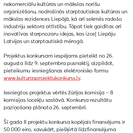
nekomerciālu kultūras un mākslas norišu
organizēšanu, nodrošinās starptautiskas kultūras un
mākslas rezidences Liepājā, kā arī sekmēs radošo
industriju sektora attīstību. Tāpat tiek gaidītas arī
inovatīvas starpnozaru idejas, kas izceļ Liepāju
Latvijas un starptautiskā mērogā.
Projektus konkursam iespējams pieteikt no 26.
augusta līdz 9. septembra pusnaktij, aizpildot,
pieteikumu iesniegšanas elektronisko formu
www.kulturasprojektukonkurss.lv
.
Iesniegtos projektus vērtēs žūrijas komisija – 8
komisijas locekļu sastāvā. Konkursa rezultātu
paziņošana plānota 26. septembrī.
Šī gada II projektu konkursa kopējais finansējums ir
50 000 eiro, savukārt, piešķirtā līdzfinansējuma