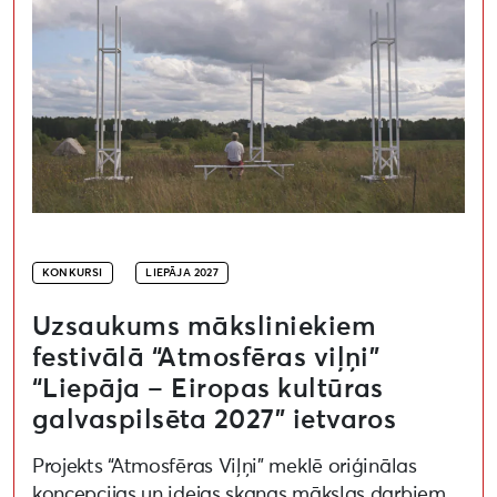
KONKURSI
LIEPĀJA 2027
Uzsaukums māksliniekiem
festivālā “Atmosfēras viļņi”
“Liepāja – Eiropas kultūras
galvaspilsēta 2027” ietvaros
Projekts “Atmosfēras Viļņi” meklē oriģinālas
koncepcijas un idejas skaņas mākslas darbiem,