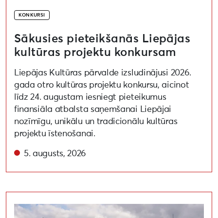
KONKURSI
Sākusies pieteikšanās Liepājas
kultūras projektu konkursam
Liepājas Kultūras pārvalde izsludinājusi 2026.
gada otro kultūras projektu konkursu, aicinot
līdz 24. augustam iesniegt pieteikumus
finansiāla atbalsta saņemšanai Liepājai
nozīmīgu, unikālu un tradicionālu kultūras
projektu īstenošanai.
5. augusts, 2026
Uzsaukums māksliniekiem festivālā “Atmosfēras viļņi” “