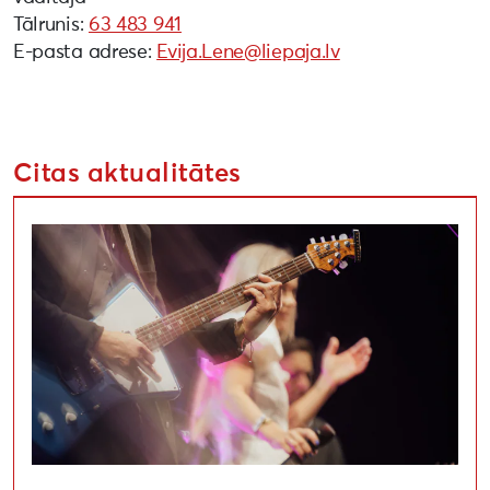
Tālrunis:
63 483 941
E-pasta adrese:
Evija.Lene@liepaja.lv
Citas aktualitātes
Sākusies pieteikšanās Liepājas kultūras projektu kon