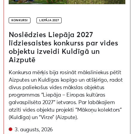
KONKURSI
LIEPĀJA 2027
Noslēdzies Liepāja 2027
līdziesaistes konkurss par vides
objektu izveidi Kuldīgā un
Aizputē
Konkursa mērķis bija rosināt māksliniekus pētīt
Aizputes un Kuldīgas kopīgo un atšķirīgo, radot
divus paliekošus vides mākslas objektus
programmas “Liepāja – Eiropas kultūras
galvaspilsēta 2027” ietvaros. Par labākajiem
atzīti vides objektu projekti “Mākoņu kolektors”
(Kuldīga) un “Virze” (Aizpute).
3. augusts, 2026