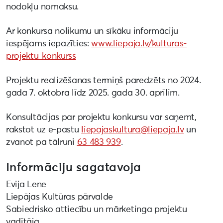
nodokļu nomaksu.
Ar konkursa nolikumu un sīkāku informāciju
iespējams iepazīties:
www.liepaja.lv/kulturas-
projektu-konkurss
Projektu realizēšanas termiņš paredzēts no 2024.
gada 7. oktobra līdz 2025. gada 30. aprīlim.
Konsultācijas par projektu konkursu var saņemt,
rakstot uz e-pastu
liepajaskultura@liepaja.lv
un
zvanot pa tālruni
63 483 939
.
Informāciju sagatavoja
Evija Lene
Liepājas Kultūras pārvalde
Sabiedrisko attiecību un mārketinga projektu
vadītāja