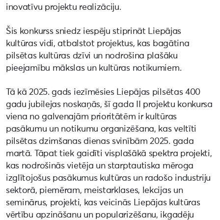
inovatīvu projektu realizāciju.
Šis konkurss sniedz iespēju stiprināt Liepājas
kultūras vidi, atbalstot projektus, kas bagātina
pilsētas kultūras dzīvi un nodrošina plašāku
pieejamību mākslas un kultūras notikumiem.
Tā kā 2025. gads iezīmēsies Liepājas pilsētas 400
gadu jubilejas noskaņās, šī gada II projektu konkursa
viena no galvenajām prioritātēm ir kultūras
pasākumu un notikumu organizēšana, kas veltīti
pilsētas dzimšanas dienas svinībām 2025. gada
martā. Tāpat tiek gaidīti visplašākā spektra projekti,
kas nodrošinās vietēja un starptautiska mēroga
izglītojošus pasākumus kultūras un radošo industriju
sektorā, piemēram, meistarklases, lekcijas un
seminārus, projekti, kas veicinās Liepājas kultūras
vērtību apzināšanu un popularizēšanu, ikgadēju