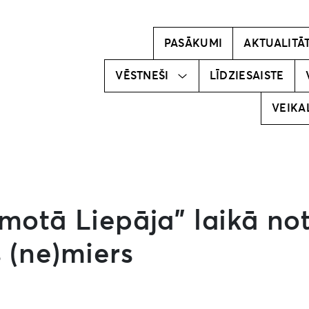
Kļūsti par
vēstnesi!
PASĀKUMI
AKTUALITĀ
Mūsu
vēstneši
VĒSTNEŠI
LĪDZIESAISTE
VEIKA
motā Liepāja” laikā not
 (ne)miers