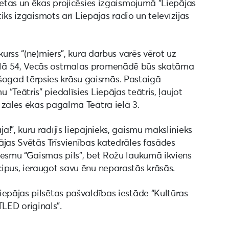
ietas un ēkas projicēsies izgaismojumā “Liepājas
tiks izgaismots arī Liepājas radio un televīzijas
kurss “(ne)miers”, kura darbus varēs vērot uz
alā 54, Vecās ostmalas promenādē būs skatāma
s” šogad tērpsies krāsu gaismās. Pastaigā
Teātris” piedalīsies Liepājas teātris, ļaujot
 zāles ēkas pagalmā Teātra ielā 3.
!”, kuru radījis liepājnieks, gaismu mākslinieks
ājas Svētās Trīsvienības katedrāles fasādes
iesmu “Gaismas pils”, bet Rožu laukumā ikviens
ipus, ieraugot savu ēnu neparastās krāsās.
iepājas pilsētas pašvaldības iestāde “Kultūras
ED originals”.‍