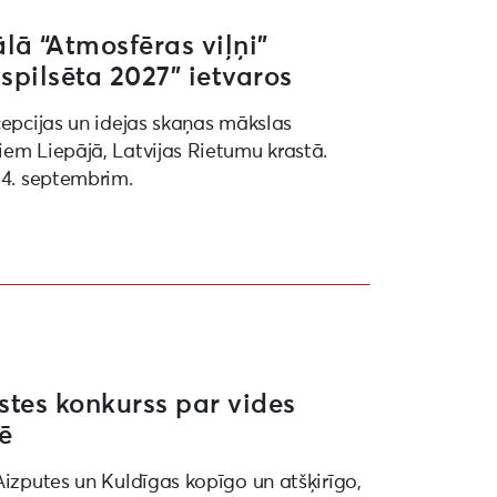
ā “Atmosfēras viļņi”
spilsēta 2027” ietvaros
cepcijas un idejas skaņas mākslas
iem Liepājā, Latvijas Rietumu krastā.
 4. septembrim.
stes konkurss par vides
tē
Aizputes un Kuldīgas kopīgo un atšķirīgo,