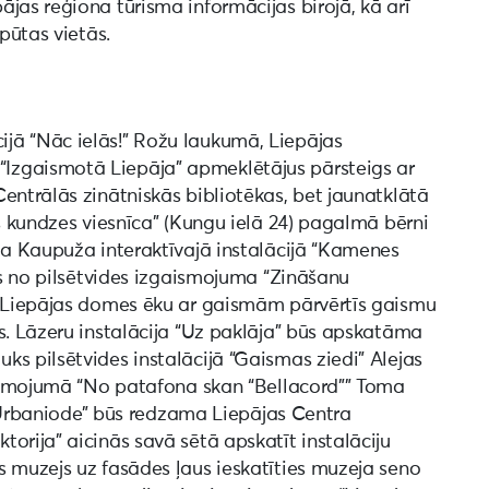
jas reģiona tūrisma informācijas birojā, kā arī
tpūtas vietās.
jā “Nāc ielās!” Rožu laukumā, Liepājas
Izgaismotā Liepāja” apmeklētājus pārsteigs ar
entrālās zinātniskās bibliotēkas, bet jaunatklātā
es kundzes viesnīca” (Kungu ielā 24) pagalmā bērni
ļa Kaupuža interaktīvajā instalācijā “Kamenes
dīs no pilsētvides izgaismojuma “Zināšanu
t Liepājas domes ēku ar gaismām pārvērtīs gaismu
s. Lāzeru instalācija “Uz paklāja” būs apskatāma
s pilsētvides instalācijā “Gaismas ziedi” Alejas
gaismojumā “No patafona skan “Bellacord”” Toma
a “Urbaniode” būs redzama Liepājas Centra
orija” aicinās savā sētā apskatīt instalāciju
s muzejs uz fasādes ļaus ieskatīties muzeja seno