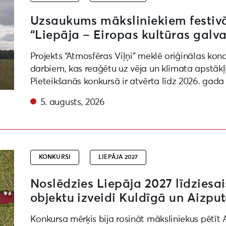
Uzsaukums māksliniekiem festivāl
“Liepāja – Eiropas kultūras galva
Projekts “Atmosfēras Viļņi” meklē oriģinālas kon
darbiem, kas reaģētu uz vēja un klimata apstākļ
Pieteikšanās konkursā ir atvērta līdz 2026. gada
5. augusts, 2026
kurss par vides objektu izveidi Kuldīgā un Aizputē
KONKURSI
LIEPĀJA 2027
Noslēdzies Liepāja 2027 līdziesai
objektu izveidi Kuldīgā un Aizpu
Konkursa mērķis bija rosināt māksliniekus pētīt 