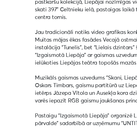
pastkaršu kolekcijā, Liepājai nozīmīgas v
skati 397” Celtnieku ielā, pastaigas laikā 
centra tornis.
Jau tradicionāli notiks video grafikas kon
Muitas mājas ēkas fasādes Vecajā ostm
instalācija “Tunelis”, bet “Lielais dzintar
“Izgaismotā Liepāja” ar gaismas uzvedumu “
ielūkoties Liepājas teātra topošās mazās
Muzikāls gaismas uzvedums “Skani, Liepāja
Oskars Timbars, gaismu partitūrā uz Liep
ietērps Jāzepa Vītola un Ausekļa kora dz
varēs iepazīt RGB gaismu jaukšanas princ
Pastaigu “Izgaismotā Liepāja” organizē L
pārvalde” sadarbībā ar uzņēmumu “UNTITL