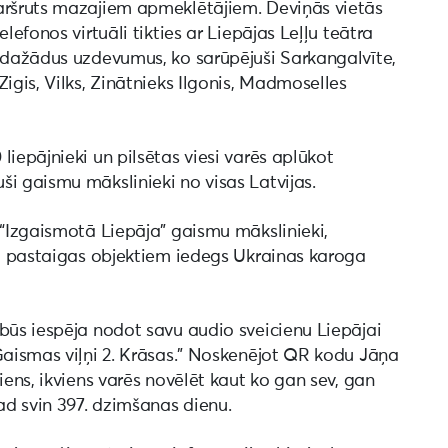
aršruts mazajiem apmeklētājiem. Deviņās vietās
lefonos virtuāli tikties ar Liepājas Leļļu teātra
t dažādus uzdevumus, ko sarūpējuši Sarkangalvīte,
igis, Vilks, Zinātnieks Ilgonis, Madmoselles
iepājnieki un pilsētas viesi varēs aplūkot
i gaismu mākslinieki no visas Latvijas.
 “Izgaismotā Liepāja” gaismu mākslinieki,
no pastaigas objektiem iedegs Ukrainas karoga
būs iespēja nodot savu audio sveicienu Liepājai
Gaismas viļņi 2. Krāsas.” Noskenējot QR kodu Jāņa
iens, ikviens varēs novēlēt kaut ko gan sev, gan
gad svin 397. dzimšanas dienu.