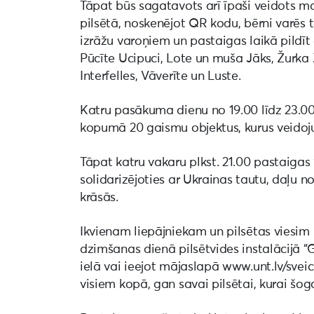
Tāpat būs sagatavots arī īpaši veidots m
pilsētā, noskenējot QR kodu, bērni varēs te
izrāžu varoņiem un pastaigas laikā pildī
Pūcīte Ucipuci, Lote un muša Jāks, Žurka Z
Interfelles, Vāverīte un Luste.
Katru pasākuma dienu no 19.00 līdz 23.00 l
kopumā 20 gaismu objektus, kurus veidojuš
Tāpat katru vakaru plkst. 21.00 pastaigas
solidarizējoties ar Ukrainas tautu, daļu 
krāsās.
Ikvienam liepājniekam un pilsētas viesim 
dzimšanas dienā pilsētvides instalācijā “
ielā vai ieejot mājaslapā www.unt.lv/sveic
visiem kopā, gan savai pilsētai, kurai šo