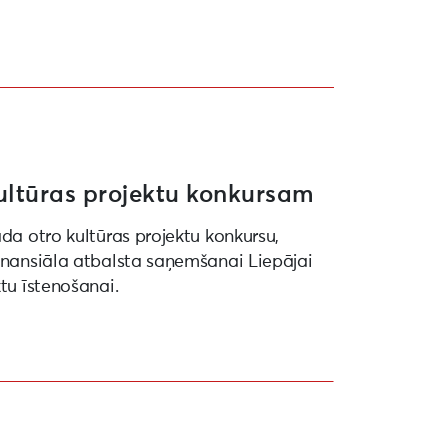
ultūras projektu konkursam
ada otro kultūras projektu konkursu,
finansiāla atbalsta saņemšanai Liepājai
ktu īstenošanai.
27” ietvaros