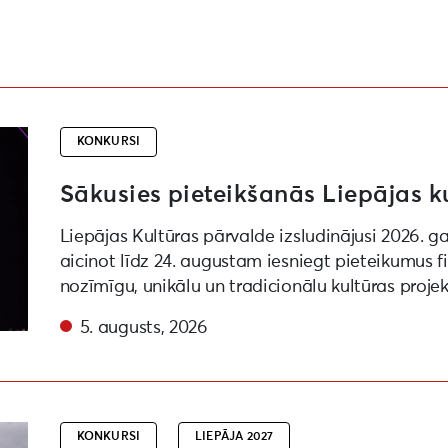
projektu konkursam
KONKURSI
Sākusies pieteikšanās Liepājas k
Liepājas Kultūras pārvalde izsludinājusi 2026. g
aicinot līdz 24. augustam iesniegt pieteikumus 
nozīmīgu, unikālu un tradicionālu kultūras proje
5. augusts, 2026
ēras viļņi” “Liepāja – Eiropas kultūras galvaspilsēta 20
KONKURSI
LIEPĀJA 2027