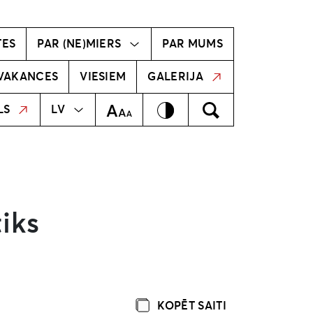
vīzija
Radošā komanda
TES
PAR (NE)MIERS
PAR MUMS
VAKANCES
VIESIEM
GALERIJA
MEKLĒT
EN
Kontrasts
Meklēt
Teksta izmērs
LS
LV
iks
KOPĒT SAITI