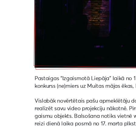
Pastaigas “Izgaismotā Liepāja” laikā no 17
konkurss (ne)miers uz Muitas mājas ēkas, k
Vislabāk novērtētais pašu apmeklētāju d
realizēt savu video projekciju nākotnē. Pir
gaismu objekts. Balsošana notiks vietnē 
reizi dienā laika posmā no 17. marta plkst.