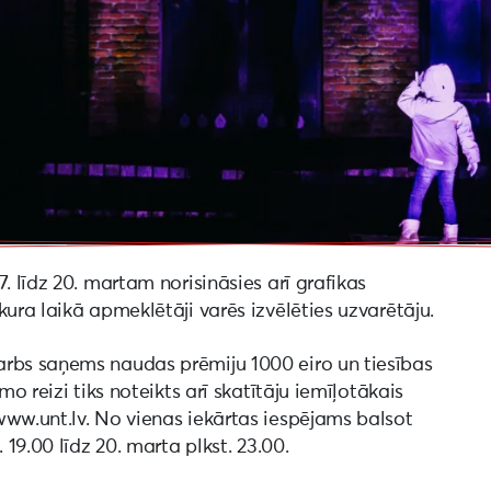
. līdz 20. martam norisināsies arī grafikas
ura laikā apmeklētāji varēs izvēlēties uzvarētāju.
arbs saņems naudas prēmiju 1000 eiro un tiesības
mo reizi tiks noteikts arī skatītāju iemīļotākais
www.unt.lv. No vienas iekārtas iespējams balsot
 19.00 līdz 20. marta plkst. 23.00.