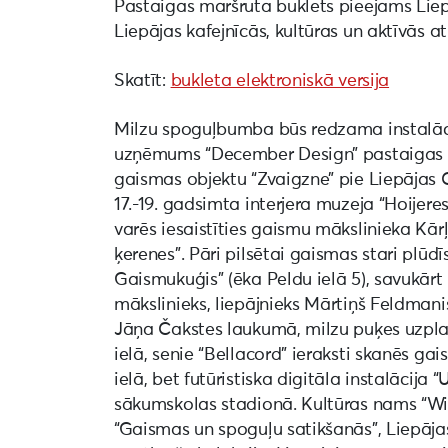
Pastaigas maršruta buklets pieejams Liepā
Liepājas kafejnīcās, kultūras un aktīvās a
Skatīt:
bukleta elektroniskā versija
Milzu spoguļbumba būs redzama instalāci
uzņēmums “December Design” pastaigas “
gaismas objektu “Zvaigzne” pie Liepājas C
17.-19. gadsimta interjera muzeja “Hoijer
varēs iesaistīties gaismu mākslinieka Kār
ķerenes”. Pāri pilsētai gaismas stari plū
Gaismukuģis” (ēka Peldu ielā 5), savukār
mākslinieks, liepājnieks Mārtiņš Feldmani
Jāņa Čakstes laukumā, milzu puķes uzplauk
ielā, senie “Bellacord” ieraksti skanēs 
ielā, bet futūristiska digitāla instalācij
sākumskolas stadionā. Kultūras nams “Wikt
“Gaismas un spoguļu satikšanās”, Liepāja