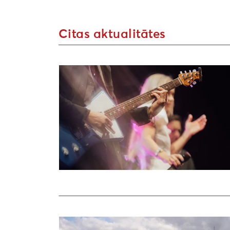
Citas aktualitātes
Sākusies pieteikšanās Liepājas kultūras 
Uzsaukums māksliniekiem festivālā “Atmosf