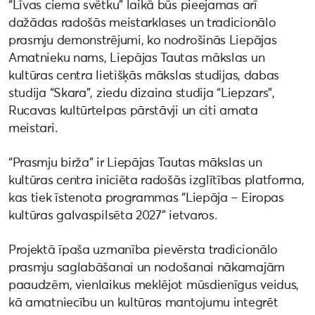
“Līvas ciema svētku” laikā būs pieejamas arī
dažādas radošās meistarklases un tradicionālo
prasmju demonstrējumi, ko nodrošinās Liepājas
Amatnieku nams, Liepājas Tautas mākslas un
kultūras centra lietišķās mākslas studijas, dabas
studija “Skara”, ziedu dizaina studija “Liepzars”,
Rucavas kultūrtelpas pārstāvji un citi amata
meistari.
“Prasmju birža” ir Liepājas Tautas mākslas un
kultūras centra iniciēta radošās izglītības platforma,
kas tiek īstenota programmas “Liepāja – Eiropas
kultūras galvaspilsēta 2027” ietvaros.
Projektā īpaša uzmanība pievērsta tradicionālo
prasmju saglabāšanai un nodošanai nākamajām
paaudzēm, vienlaikus meklējot mūsdienīgus veidus,
kā amatniecību un kultūras mantojumu integrēt