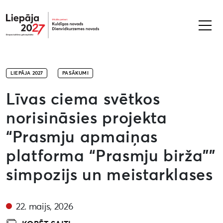
Liepāja2027
LIEPĀJA 2027
PASĀKUMI
Līvas ciema svētkos
norisināsies projekta
“Prasmju apmaiņas
platforma “Prasmju birža””
simpozijs un meistarklases
22. maijs, 2026