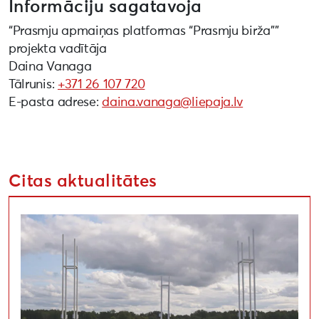
Informāciju sagatavoja
“Prasmju apmaiņas platformas “Prasmju birža””
projekta vadītāja
Daina Vanaga
Tālrunis:
+371 26 107 720
E-pasta adrese:
daina.vanaga@liepaja.lv
Citas aktualitātes
Uzsaukums māksliniekiem festivālā “Atmosfēras viļņi” “