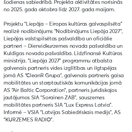
šodienas sabiedrībā. Projekta aktivitātes norisinās
no 2025. gada oktobra līdz 2027. gada maijam.
Projektu “Liepāja – Eiropas kultūras galvaspilsēta”
realizē nodibinājums “Nodibinājums Liepāja 2027”,
Liepājas valstspilsētas pašvaldība un oficiālie
partneri – Dienvidkurzemes novada pašvaldība un
Kuldīgas novada pašvaldība. Līdzfinansē Kultūras
ministrija. “Liepāja 2027” programmu atbalsta
galvenais partneris vides izglītības un ilgtspējas
jomā AS “CleanR Grupa”, galvenais partneris gaisa
mobilitātes un starptautiskās komunikācijas jomā
AS “Air Baltic Corporation”, partneris juridiskajos
jautājumos SIA “Sorainen ZAB”, sauszemes
mobilitātes partneris SIA “Lux Express Latvia”.
Informē – VSIA “Latvijas Sabiedriskais medijs”, AS
“KURZEMES RADIO”.