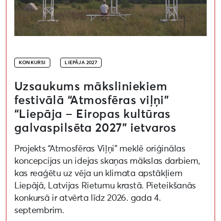
KONKURSI
LIEPĀJA 2027
Uzsaukums māksliniekiem
festivālā “Atmosfēras viļņi”
“Liepāja – Eiropas kultūras
galvaspilsēta 2027” ietvaros
Projekts “Atmosfēras Viļņi” meklē oriģinālas
koncepcijas un idejas skaņas mākslas darbiem,
kas reaģētu uz vēja un klimata apstākļiem
Liepājā, Latvijas Rietumu krastā. Pieteikšanās
konkursā ir atvērta līdz 2026. gada 4.
septembrim.