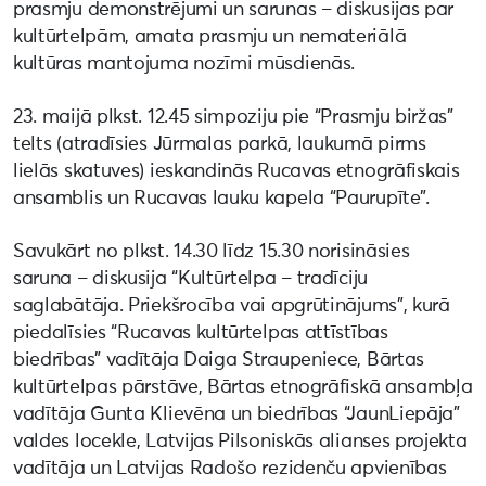
prasmju demonstrējumi un sarunas – diskusijas par
kultūrtelpām, amata prasmju un nemateriālā
kultūras mantojuma nozīmi mūsdienās.
23. maijā plkst. 12.45 simpoziju pie “Prasmju biržas”
telts (atradīsies Jūrmalas parkā, laukumā pirms
lielās skatuves) ieskandinās Rucavas etnogrāfiskais
ansamblis un Rucavas lauku kapela “Paurupīte”.
Savukārt no plkst. 14.30 līdz 15.30 norisināsies
saruna – diskusija “Kultūrtelpa – tradīciju
saglabātāja. Priekšrocība vai apgrūtinājums”, kurā
piedalīsies “Rucavas kultūrtelpas attīstības
biedrības” vadītāja Daiga Straupeniece, Bārtas
kultūrtelpas pārstāve, Bārtas etnogrāfiskā ansambļa
vadītāja Gunta Klievēna un biedrības “JaunLiepāja”
valdes locekle, Latvijas Pilsoniskās alianses projekta
vadītāja un Latvijas Radošo rezidenču apvienības