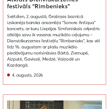
festivāls “Rimbenieks”
Svētdien, 2. augustā, Grobiņas baznīcā
izskanēja baroka ansambļa “Sonore Antiqua”
koncerts, ar kuru Liepājas Simfoniskais orķestris
atklāja savu ik vasaras muzikālo ceļojumu –
Dienvidkurzemes festivālu “Rimbenieks”, kas vēl
līdz 16. augustam ar plašu muzikālo
piedāvājumu norisināsies Bārtā, Ziemupē,
Aizputē, Gaviezē, Medzē, Vaiņodē un
Kazdangā.
4. augusts, 2026
Aizvadīta lekcija par apritīgu un videi draudzīgu pa