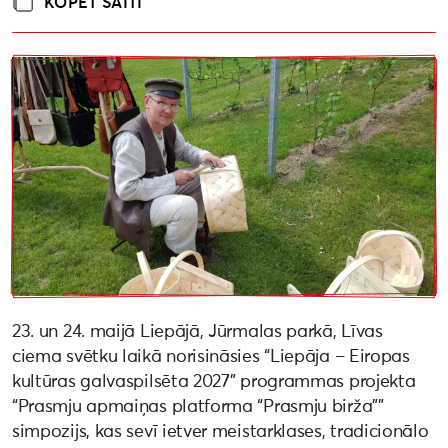
KOPĒT SAITI
23. un 24. maijā Liepājā, Jūrmalas parkā, Līvas
ciema svētku laikā norisināsies “Liepāja – Eiropas
kultūras galvaspilsēta 2027” programmas projekta
“Prasmju apmaiņas platforma “Prasmju birža””
simpozijs, kas sevī ietver meistarklases, tradicionālo