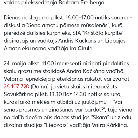
valdes priekšsēdētāja Barbara Freiberga .
Dienas noslēgumā plkst. 16.00–17.00 notiks saruna –
diskusija “Seno amatu pārnese mūsdienās”, kurā
pieredzē dalīsies kurpnieks, SIA “Kristāla kurpīte”
dibinātājs un vadītājs Andris Kačkāns un Liepājas
Amatnieku nama vadītāja Ira Cīrule.
24. maijā plkst. 11.00 interesenti aicināti piedalīties
skalu grozu meistarklasē Andra Kačkāna vadībā.
Vēlama iepriekšēja pieteikšanas rakstot vai zvanot
26 107 720
(Daina), jo vietu skaits ir ierobežots.
Savukārt no plkst. 13.30 līdz 14.30 notiks saruna,
kuras laikā meklēsim atbildi uz jautājumu – “Vai
senās prasmes un zināšanas var pārdot?”, tajā viena
no dalībniecēm būs dabas studijas “Skara” un ziedu
dizaina studijas “Liepzars” vadītāja Vaira Kārkliņa.