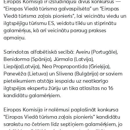
Eiropas Komisija ir izsludinājusi divus konkursus —
“Eiropas Viedā tūrisma galvaspilsēta” un “Eiropas
Viedā tūrisma zaļais pionieris”, lai veicinātu viedu un
ilgtspējīgu tūrismu ES, veidotu tīklu un stiprinātu
galamērķus, kā arī veicinātu paraug prakses
apmaiņu.
Sarindotas alfabētiskā secībā: Aveiru (Portugāle),
Benidorma (Spānija), Jūrmala (Latvija),
Liepāja(Latvija), Nea Propropontida (Grieķija),
Panevēža (Lietuva) un Slivena (Bulgārija) ar saviem
pieteikumiem atstāja iespaidu uz neatkarīgo
ilgtspējas ekspertu žūriju un tika atlasītas no 16
kandidātu galamērķiem.
Eiropas Komisija ir nolēmusi paplašināt konkursa
“Eiropas Viedā tūrisma zaļais pionieris” kandidātu
sarakstu no četriem līdz septiņiem galamērķiem, jo