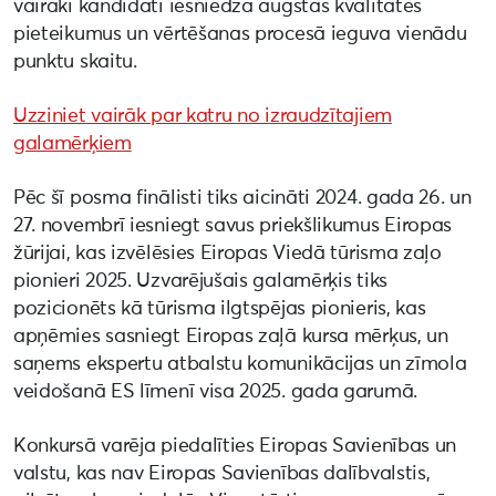
vairāki kandidāti iesniedza augstas kvalitātes
pieteikumus un vērtēšanas procesā ieguva vienādu
punktu skaitu.
Uzziniet vairāk par katru no izraudzītajiem
galamērķiem
Pēc šī posma finālisti tiks aicināti 2024. gada 26. un
27. novembrī iesniegt savus priekšlikumus Eiropas
žūrijai, kas izvēlēsies Eiropas Viedā tūrisma zaļo
pionieri 2025. Uzvarējušais galamērķis tiks
pozicionēts kā tūrisma ilgtspējas pionieris, kas
apņēmies sasniegt Eiropas zaļā kursa mērķus, un
saņems ekspertu atbalstu komunikācijas un zīmola
veidošanā ES līmenī visa 2025. gada garumā.
Konkursā varēja piedalīties Eiropas Savienības un
valstu, kas nav Eiropas Savienības dalībvalstis,