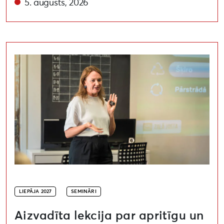
5. augusts, 2026
Aizvadīta lekcija par apritīgu un videi draudzīgu pa
LIEPĀJA 2027
SEMINĀRI
Aizvadīta lekcija par apritīgu un