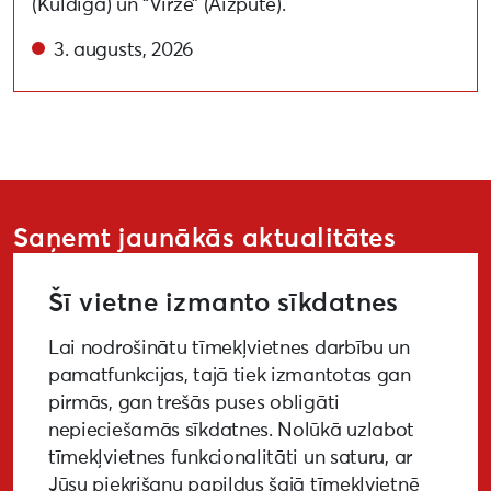
(Kuldīga) un “Virze” (Aizpute).
3. augusts, 2026
Saņemt jaunākās aktualitātes
Šī vietne izmanto sīkdatnes
Lai nodrošinātu tīmekļvietnes darbību un
PIETEIKTIES
pamatfunkcijas, tajā tiek izmantotas gan
pirmās, gan trešās puses obligāti
nepieciešamās sīkdatnes. Nolūkā uzlabot
tīmekļvietnes funkcionalitāti un saturu, ar
GALERIJA
MEDIJIEM
LKA PĒTĪJUMS
Jūsu piekrišanu papildus šajā tīmekļvietnē