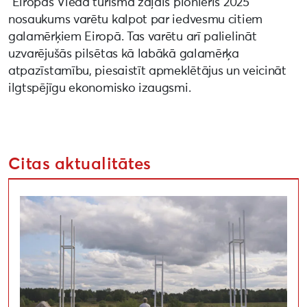
“Eiropas Viedā tūrisma zaļais pionieris 2025”
nosaukums varētu kalpot par iedvesmu citiem
galamērķiem Eiropā. Tas varētu arī palielināt
uzvarējušās pilsētas kā labākā galamērķa
atpazīstamību, piesaistīt apmeklētājus un veicināt
ilgtspējīgu ekonomisko izaugsmi.‍
Citas aktualitātes
Uzsaukums māksliniekiem festivālā “Atmosfēras viļņi” “