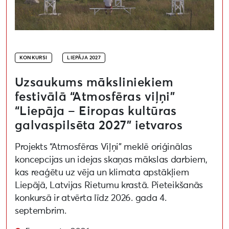
KONKURSI
LIEPĀJA 2027
Uzsaukums māksliniekiem
festivālā “Atmosfēras viļņi”
“Liepāja – Eiropas kultūras
galvaspilsēta 2027” ietvaros
Projekts “Atmosfēras Viļņi” meklē oriģinālas
koncepcijas un idejas skaņas mākslas darbiem,
kas reaģētu uz vēja un klimata apstākļiem
Liepājā, Latvijas Rietumu krastā. Pieteikšanās
konkursā ir atvērta līdz 2026. gada 4.
septembrim.