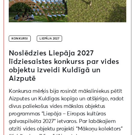
KONKURSI
LIEPĀJA 2027
Noslēdzies Liepāja 2027
līdziesaistes konkurss par vides
objektu izveidi Kuldīgā un
Aizputē
Konkursa mērķis bija rosināt māksliniekus pētīt
Aizputes un Kuldīgas kopīgo un atšķirīgo, radot
divus paliekošus vides mākslas objektus
programmas “Liepāja – Eiropas kultūras
galvaspilsēta 2027” ietvaros. Par labākajiem
atzīti vides objektu projekti “Mākoņu kolektors”