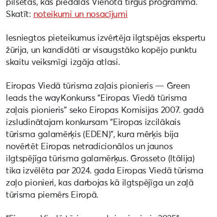
pilsētas, kas piedalās Vienotā tirgus programmā.
Skatīt:
noteikumi un nosacījumi
Iesniegtos pieteikumus izvērtēja ilgtspējas ekspertu
žūrija, un kandidāti ar visaugstāko kopējo punktu
skaitu veiksmīgi izgāja atlasi.
Eiropas Viedā tūrisma zaļais pionieris — Green
leads the wayKonkurss “Eiropas Viedā tūrisma
zaļais pionieris” seko Eiropas Komisijas 2007. gadā
izsludinātajam konkursam “Eiropas izcilākais
tūrisma galamērķis (EDEN)”, kura mērķis bija
novērtēt Eiropas netradicionālos un jaunos
ilgtspējīga tūrisma galamērķus. Grosseto (Itālija)
tika izvēlēta par 2024. gada Eiropas Viedā tūrisma
zaļo pionieri, kas darbojas kā ilgtspējīga un zaļā
tūrisma piemērs Eiropā.