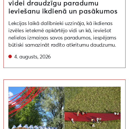
videi draudzīgu paradumu
ieviešanu ikdienā un pasākumos
Lekcijas laikā dalībnieki uzzināja, kā ikdienas
izvēles ietekmē apkārtējo vidi un kā, ieviešot
nelielas izmaiņas savos paradumos, iespējams
būtiski samazināt radīto atkritumu daudzumu.
4. augusts, 2026
Noslēdzies Liepāja 2027 līdziesaistes konkurss par vid