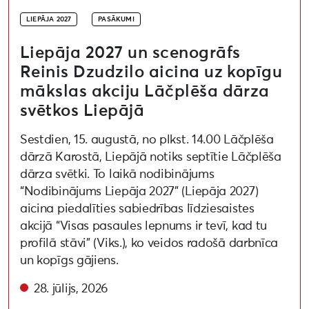
LIEPĀJA 2027
PASĀKUMI
Liepāja 2027 un scenogrāfs
Reinis Dzudzilo aicina uz kopīgu
mākslas akciju Lāčplēša dārza
svētkos Liepājā
Sestdien, 15. augustā, no plkst. 14.00 Lāčplēša
dārzā Karostā, Liepājā notiks septītie Lāčplēša
dārza svētki. To laikā nodibinājums
“Nodibinājums Liepāja 2027” (Liepāja 2027)
aicina piedalīties sabiedrības līdziesaistes
akcijā “Visas pasaules lepnums ir tevī, kad tu
profilā stāvi” (Viks.), ko veidos radošā darbnīca
un kopīgs gājiens.
28. jūlijs, 2026