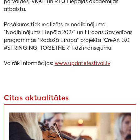
pārvaldes, VKKF un RTU Liepājas akadēmijas
atbalstu.
Pasākums tiek realizēts ar nodibinājuma
“Nodibinājums Liepāja 2027” un Eiropas Savienības
programmas “Radošā Eiropa” projekta “CreArt 3.0
#STRINGING_TOGETHER” līdzfinansējumu.
Vairāk informācijas:
www.updatefestival.lv
‍‍
Citas aktualitātes
Atklāts Dienvidkurzemes festivāls “Rimbenieks”