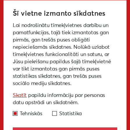
Šī vietne izmanto sīkdatnes
Lai nodrošinātu tīmekļvietnes darbību un
PIETEIKTIES
pamatfunkcijas, tajā tiek izmantotas gan
pirmās, gan trešās puses obligāti
nepieciešamās sīkdatnes. Nolūkā uzlabot
tīmekļvietnes funkcionalitāti un saturu, ar
GALERIJA
MEDIJIEM
LKA PĒTĪJUMS
Jūsu piekrišanu papildus šajā tīmekļvietnē
var tikt izmantotas gan pirmās puses
BUJ
NOTIKUŠIE PASĀKUMI
statistikas sīkdatnes, gan trešās puses
sociālo mediju sīkdatnes.
EKODIZAINA VADLĪNIJAS
Skatīt
papildu informāciju par personas
PIEKĻŪSTAMĪBAS VADLĪNIJAS
datu apstrādi un sīkdatnēm.
Tehniskās
Statistika