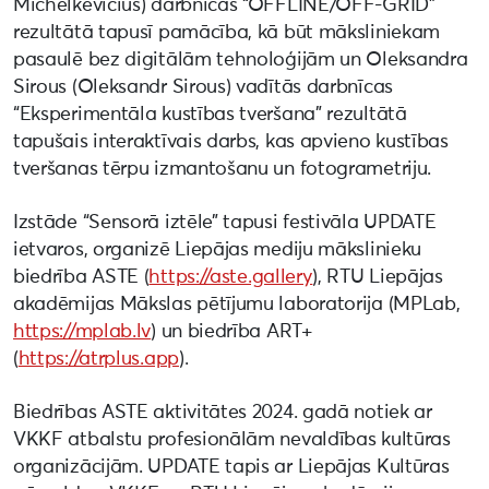
Michelkevičius) darbnīcas “OFFLINE/OFF-GRID”
rezultātā tapusī pamācība, kā būt māksliniekam
pasaulē bez digitālām tehnoloģijām un Oleksandra
Sirous (Oleksandr Sirous) vadītās darbnīcas
“Eksperimentāla kustības tveršana” rezultātā
tapušais interaktīvais darbs, kas apvieno kustības
tveršanas tērpu izmantošanu un fotogrametriju.
Izstāde “Sensorā iztēle” tapusi festivāla UPDATE
ietvaros, organizē Liepājas mediju mākslinieku
biedrība ASTE (
https://aste.gallery
), RTU Liepājas
akadēmijas Mākslas pētījumu laboratorija (MPLab,
https://mplab.lv
) un biedrība ART+
(
https://atrplus.app
).
Biedrības ASTE aktivitātes 2024. gadā notiek ar
VKKF atbalstu profesionālām nevaldības kultūras
organizācijām. UPDATE tapis ar Liepājas Kultūras