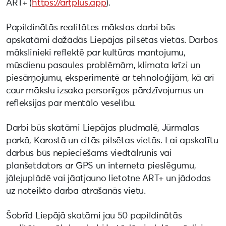
ART+ (
https://artplus.app
).
Papildinātās realitātes mākslas darbi būs
apskatāmi dažādās Liepājas pilsētas vietās. Darbos
mākslinieki reflektē par kultūras mantojumu,
mūsdienu pasaules problēmām, klimata krīzi un
piesārņojumu, eksperimentē ar tehnoloģijām, kā arī
caur mākslu izsaka personīgos pārdzīvojumus un
refleksijas par mentālo veselību.
Darbi būs skatāmi Liepājas pludmalē, Jūrmalas
parkā, Karostā un citās pilsētas vietās. Lai apskatītu
darbus būs nepieciešams viedtālrunis vai
planšetdators ar GPS un interneta pieslēgumu,
jālejuplādē vai jāatjauno lietotne ART+ un jādodas
uz noteikto darba atrašanās vietu.
Šobrīd Liepājā skatāmi jau 50 papildinātās