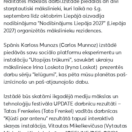
realitātes mākslas darbi.Izstādē piedalās arī divi
starptautiski mākslinieki, kuri laikā no š.g.
septembra līdz oktobrim Liepājā aizvadīja
nodibinājuma “Nodibinājums Liepāja 2027” (Liepāja
2027) organizētās mākslinieku rezidences.
Spānis Karloss Munozs (Carlos Munnoz) izstādē
piedāvās savu sociālo platformu eksperimentu un
instalāciju “Utopijas trūkumi”, savukārt ukraiņu
māksliniece Irina Loskota (Iryna Loskot) prezentēs
darbu sēriju “Ielūgumi”, kas pēta mūsu planētas paš-
iznīcinošo un paš-atjaunojošo dabu.
Izstādē būs skatāmi ikgadējā mediju mākslas un
tehnoloģiju festivāla UPDATE darbnīcu rezultāti –
Tatas Frenkeles (Tata Frenkel) vadītās darbnīcas
“Kļūsti par antenu” rezultātā tapusī interaktīvā
skaņas instalācija, Vitautas Mikelkevičusa (Vytautas