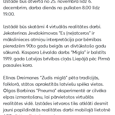
Izstāde būs atvērta no 25. novembra līdz 6.
decembrim, darba dienās no pulksten 8.00 līdz
19.00.
Izstādē būs skatāmi 4 virtuālās realitātes darbi.
Jekaterinas Jevdokimovas “Es (ne)atceros” ir
mākslinieces atmiņu interpretācija par bērnības
pieredzēm 90to gadu beigās un divtūkstošo gadu
sākumā. Kaspara Lēvalda darbs “Migla” ir balstīts
1919. gada Latvijas brīvības cīņās Liepājā pēc Pirmā
pasaules kara.
Elīnas Dreimanes “Zudis miglā” pēta tradīcijās,
folklorā, stātos aprakstītās latviešu spēka vietas.
Olgas Barbinas “Pneuma” eksperimentē ar cilvēka
elpas izmantošanu, lai pārvietotos virtuālās
realitātes vidē. Izstādes ietvaros tiks atklāti desmit
jauni papildinātās realitātes darbi mobilajā lietotnē