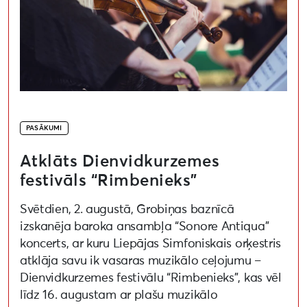
PASĀKUMI
Atklāts Dienvidkurzemes
festivāls “Rimbenieks”
Svētdien, 2. augustā, Grobiņas baznīcā
izskanēja baroka ansambļa “Sonore Antiqua”
koncerts, ar kuru Liepājas Simfoniskais orķestris
atklāja savu ik vasaras muzikālo ceļojumu –
Dienvidkurzemes festivālu “Rimbenieks”, kas vēl
līdz 16. augustam ar plašu muzikālo