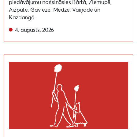
piedāvājumu norisināsies Bārtā, Ziemupē,
Aizputē, Gaviezē, Medzē, Vaiņodē un
Kazdangā.
4. augusts, 2026
Liepāja 2027 un scenogrāfs Reinis Dzudzilo aicina uz 