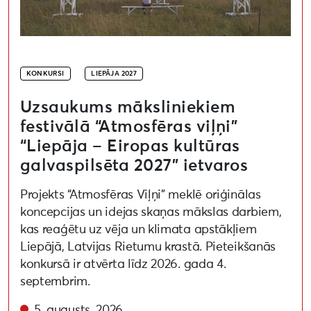
KONKURSI
LIEPĀJA 2027
Uzsaukums māksliniekiem
festivālā “Atmosfēras viļņi”
“Liepāja – Eiropas kultūras
galvaspilsēta 2027” ietvaros
Projekts “Atmosfēras Viļņi” meklē oriģinālas
koncepcijas un idejas skaņas mākslas darbiem,
kas reaģētu uz vēja un klimata apstākļiem
Liepājā, Latvijas Rietumu krastā. Pieteikšanās
konkursā ir atvērta līdz 2026. gada 4.
septembrim.
5. augusts, 2026