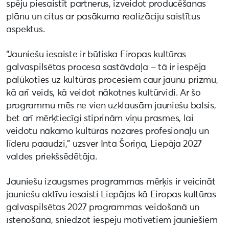
spēju piesaistīt partnerus, izveidot producēšanas
plānu un citus ar pasākuma realizāciju saistītus
aspektus.
“Jauniešu iesaiste ir būtiska Eiropas kultūras
galvaspilsētas procesa sastāvdaļa – tā ir iespēja
palūkoties uz kultūras procesiem caur jaunu prizmu,
kā arī veids, kā veidot nākotnes kultūrvidi. Ar šo
programmu mēs ne vien uzklausām jauniešu balsis,
bet arī mērķtiecīgi stiprinām viņu prasmes, lai
veidotu nākamo kultūras nozares profesionāļu un
līderu paaudzi,” uzsver Inta Šoriņa, Liepāja 2027
valdes priekšsēdētāja.
Jauniešu izaugsmes programmas mērķis ir veicināt
jauniešu aktīvu iesaisti Liepājas kā Eiropas kultūras
galvaspilsētas 2027 programmas veidošanā un
īstenošanā, sniedzot iespēju motivētiem jauniešiem