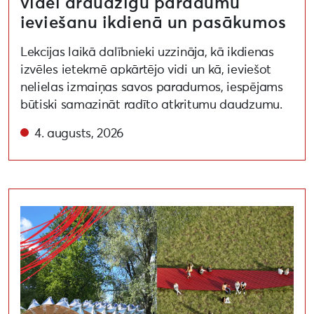
videi draudzīgu paradumu
ieviešanu ikdienā un pasākumos
Lekcijas laikā dalībnieki uzzināja, kā ikdienas
izvēles ietekmē apkārtējo vidi un kā, ieviešot
nelielas izmaiņas savos paradumos, iespējams
būtiski samazināt radīto atkritumu daudzumu.
4. augusts, 2026
Noslēdzies Liepāja 2027 līdziesaistes konkurss par vid