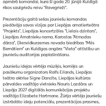
apmērā komandai, kura šī gada 20. jūnijā Kuldīgā
rīkos saulgriežu reivu “Ravegrieži”.
Prezentāciju gaitā sešas jauniešu komandas
piedāvāja savas vīzijas par Liepājas amatierteātra
“Projekts”, Liepājas koncertzāles “Lielais dzintars”,
Liepājas Amatnieku nama, Karostas “Atmodas
dārza”, Dienvidkurzemes novada biedrības “Mēs
Bernātiem” un Kuldīgas angāra “Vieta” attīstību un
jauniešu auditorijas paplašināšanu.
Jauniešu idejas vērtēja mūziķis, komiķis un
pasākumu organizators Ralfs Eilands, Liepājas
teātra aktrise Signe Dancīte, Liepājas kultūras
pārvaldes vadītāja vietnieks Nauris Lazdāns un
Liepāja 2027 digitālās komunikācijas projektu
vadītāja Elizabete Hartmane. Žūrija vērtēja jauniešu
izstrādāto ideju potenciālu, prezentācijas prasmes,