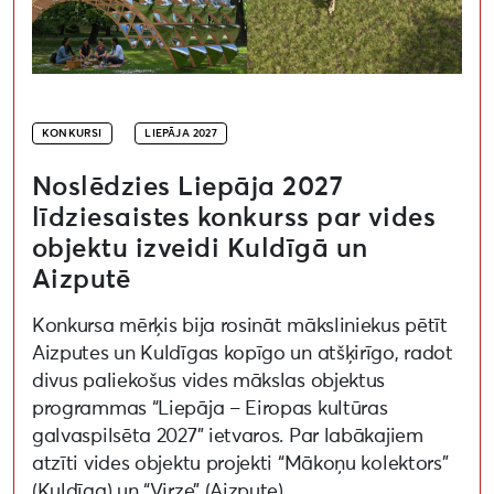
KONKURSI
LIEPĀJA 2027
Noslēdzies Liepāja 2027
līdziesaistes konkurss par vides
objektu izveidi Kuldīgā un
Aizputē
Konkursa mērķis bija rosināt māksliniekus pētīt
Aizputes un Kuldīgas kopīgo un atšķirīgo, radot
divus paliekošus vides mākslas objektus
programmas “Liepāja – Eiropas kultūras
galvaspilsēta 2027” ietvaros. Par labākajiem
atzīti vides objektu projekti “Mākoņu kolektors”
(Kuldīga) un “Virze” (Aizpute).