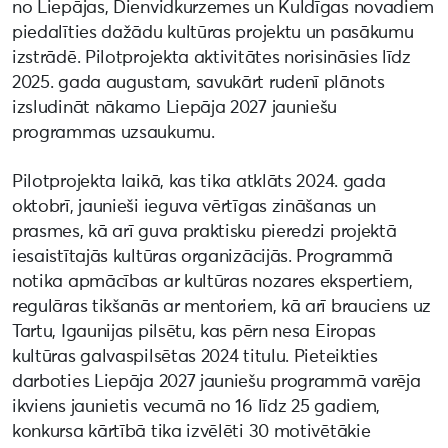
no Liepājas, Dienvidkurzemes un Kuldīgas novadiem
piedalīties dažādu kultūras projektu un pasākumu
izstrādē. Pilotprojekta aktivitātes norisināsies līdz
2025. gada augustam, savukārt rudenī plānots
izsludināt nākamo Liepāja 2027 jauniešu
programmas uzsaukumu.
Pilotprojekta laikā, kas tika atklāts 2024. gada
oktobrī, jaunieši ieguva vērtīgas zināšanas un
prasmes, kā arī guva praktisku pieredzi projektā
iesaistītajās kultūras organizācijās. Programmā
notika apmācības ar kultūras nozares ekspertiem,
regulāras tikšanās ar mentoriem, kā arī brauciens uz
Tartu, Igaunijas pilsētu, kas pērn nesa Eiropas
kultūras galvaspilsētas 2024 titulu. Pieteikties
darboties Liepāja 2027 jauniešu programmā varēja
ikviens jaunietis vecumā no 16 līdz 25 gadiem,
konkursa kārtībā tika izvēlēti 30 motivētākie