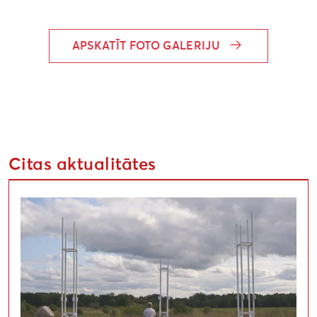
APSKATĪT FOTO GALERIJU
Citas aktualitātes
Uzsaukums māksliniekiem festivālā “Atmosfēras viļņi” “