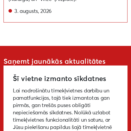
3. augusts, 2026
Saņemt jaunākās aktualitātes
Šī vietne izmanto sīkdatnes
Lai nodrošinātu tīmekļvietnes darbību un
PIETEIKTIES
pamatfunkcijas, tajā tiek izmantotas gan
pirmās, gan trešās puses obligāti
nepieciešamās sīkdatnes. Nolūkā uzlabot
tīmekļvietnes funkcionalitāti un saturu, ar
GALERIJA
MEDIJIEM
LKA PĒTĪJUMS
Jūsu piekrišanu papildus šajā tīmekļvietnē