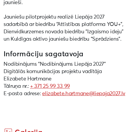
jaunieši.
Jauniešu pilotprojektu realizē Liepāja 2027
sadarbībā ar biedrību “Attīstības platforma YOU+”,
Dienvidkurzemes novada biedrību “Izgaismo ideju”
un Kuldīgas aktīvo jauniešu biedrību “Sprādziens”.
Informāciju sagatavoja
Nodibinājums “Nodibinājums Liepāja 2027”
Digitālās komunikācijas projektu vadītāja
Elizabete Hartmane
Tālruņa nr.:
+ 371 25 99 33 99
E-pasta adrese:
elizabete.hartmane@liepaja2027.lv