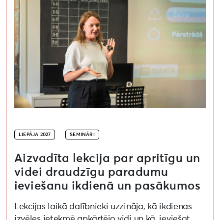
LIEPĀJA 2027
SEMINĀRI
Aizvadīta lekcija par apritīgu un
videi draudzīgu paradumu
ieviešanu ikdienā un pasākumos
Lekcijas laikā dalībnieki uzzināja, kā ikdienas
izvēles ietekmē apkārtējo vidi un kā, ieviešot