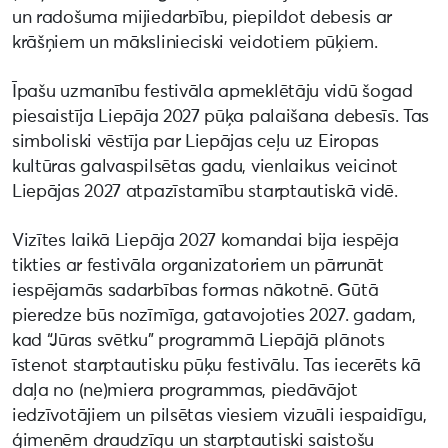
un radošuma mijiedarbību, piepildot debesis ar
krāšņiem un mākslinieciski veidotiem pūķiem.
Īpašu uzmanību festivāla apmeklētāju vidū šogad
piesaistīja Liepāja 2027 pūķa palaišana debesīs. Tas
simboliski vēstīja par Liepājas ceļu uz Eiropas
kultūras galvaspilsētas gadu, vienlaikus veicinot
Liepājas 2027 atpazīstamību starptautiskā vidē.
Vizītes laikā Liepāja 2027 komandai bija iespēja
tikties ar festivāla organizatoriem un pārrunāt
iespējamās sadarbības formas nākotnē. Gūtā
pieredze būs nozīmīga, gatavojoties 2027. gadam,
kad “Jūras svētku” programmā Liepājā plānots
īstenot starptautisku pūķu festivālu. Tas iecerēts kā
daļa no (ne)miera programmas, piedāvājot
iedzīvotājiem un pilsētas viesiem vizuāli iespaidīgu,
ģimenēm draudzīgu un starptautiski saistošu