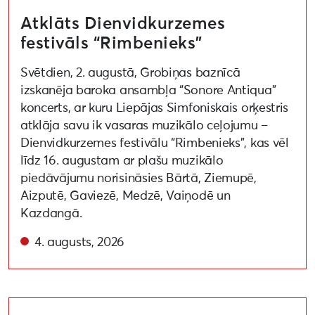
Atklāts Dienvidkurzemes
festivāls “Rimbenieks”
Svētdien, 2. augustā, Grobiņas baznīcā
izskanēja baroka ansambļa “Sonore Antiqua”
koncerts, ar kuru Liepājas Simfoniskais orķestris
atklāja savu ik vasaras muzikālo ceļojumu –
Dienvidkurzemes festivālu “Rimbenieks”, kas vēl
līdz 16. augustam ar plašu muzikālo
piedāvājumu norisināsies Bārtā, Ziemupē,
Aizputē, Gaviezē, Medzē, Vaiņodē un
Kazdangā.
4. augusts, 2026
Aizvadīta lekcija par apritīgu un videi draudzīgu pa