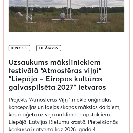
KONKURSI
LIEPĀJA 2027
Uzsaukums māksliniekiem
festivālā “Atmosfēras viļņi”
“Liepāja – Eiropas kultūras
galvaspilsēta 2027” ietvaros
Projekts “Atmosfēras Viļņi” meklē oriģinālas
koncepcijas un idejas skaņas mākslas darbiem,
kas reaģētu uz vēja un klimata apstākļiem
Liepājā, Latvijas Rietumu krastā. Pieteikšanās
konkursā ir atvērta līdz 2026. gada 4.