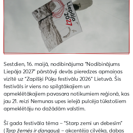
Sestdien, 16. maijā, nodibinājuma “Nodibinājums
Liepāja 2027” pārstāvji devās pieredzes apmaiņas
vizītē uz “Zapīšķi Pūķu festivālu 2026” Lietuvā. Šis
festivāls ir viens no spilgtākajiem un
apmeklētākajiem pavasara notikumiem reģionā, kas
jau 21. reizi Nemunas upes ielejā pulcēja tūkstošiem
apmeklētāju no dažādām valstīm.
Šī gada festivāla tēma – “Starp zemi un debesīm”
(
Tarp žemės ir dangaus
) – akcentēja cilvēka, dabas