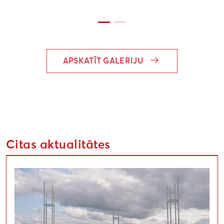
APSKATĪT GALERIJU
Citas aktualitātes
Uzsaukums māksliniekiem festivālā “Atmosfēras viļņi” “