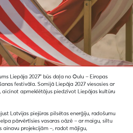
jums Liepāja 2027” būs daļa no Oulu – Eiropas
šanas festivāla. Somijā Liepāja 2027 viesosies ar
”, aicinot apmeklētājus piedzīvot Liepājas kultūru
ust Latvijas piejūras pilsētas enerģiju, radošumu
telpa pārvērtīsies vasaras oāzē – ar maigu, siltu
 ainavu projekcijām –, radot mājīgu,