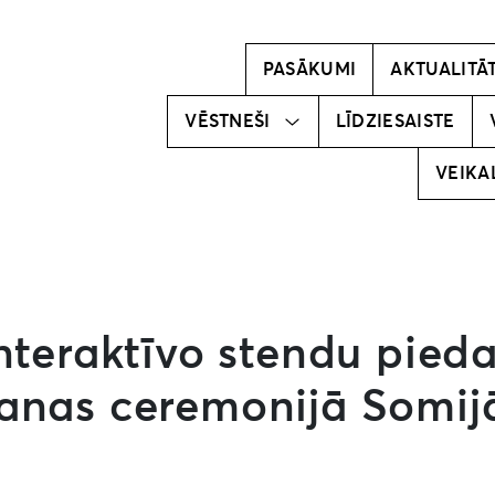
Kļūsti par
vēstnesi!
PASĀKUMI
AKTUALITĀ
Mūsu
vēstneši
VĒSTNEŠI
LĪDZIESAISTE
VEIKA
nteraktīvo stendu pieda
šanas ceremonijā Somij