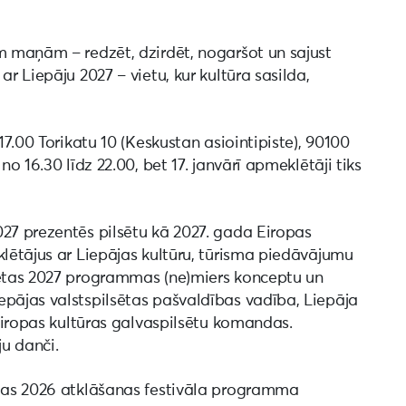
m maņām – redzēt, dzirdēt, nogaršot un sajust
r Liepāju 2027 – vietu, kur kultūra sasilda,
17.00 Torikatu 10 (Keskustan asiointipiste), 90100
no 16.30 līdz 22.00, bet 17. janvārī apmeklētāji tiks
027 prezentēs pilsētu kā 2027. gada Eiropas
klētājus ar Liepājas kultūru, tūrisma piedāvājumu
sētas 2027 programmas (ne)miers konceptu un
epājas valstspilsētas pašvaldības vadība, Liepāja
 Eiropas kultūras galvaspilsētu komandas.
u danči.
ētas 2026 atklāšanas festivāla programma