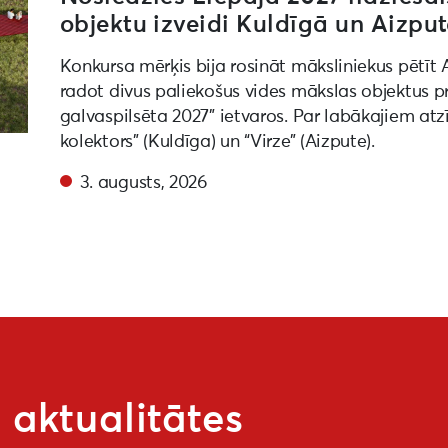
objektu izveidi Kuldīgā un Aizpu
Konkursa mērķis bija rosināt māksliniekus pētīt 
radot divus paliekošus vides mākslas objektus 
galvaspilsēta 2027” ietvaros. Par labākajiem atz
kolektors” (Kuldīga) un “Virze” (Aizpute).
3. augusts, 2026
aktualitātes