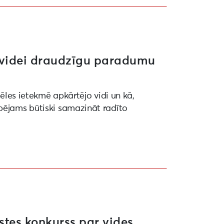
n videi draudzīgu paradumu
vēles ietekmē apkārtējo vidi un kā,
pējams būtiski samazināt radīto
stes konkurss par vides