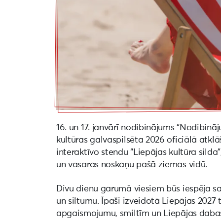
16. un 17. janvārī nodibinājums “Nodibinā
kultūras galvaspilsēta 2026 oficiālā atklā
interaktīvo stendu “Liepājas kultūra silda
un vasaras noskaņu pašā ziemas vidū.
Divu dienu garumā viesiem būs iespēja saj
un siltumu. Īpaši izveidotā Liepājas 2027 
apgaismojumu, smiltīm un Liepājas dabas