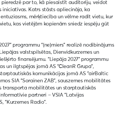
pieredzē par to, kā piesaistīt auditoriju, veidot
 iniciatīvas. Katrs stāsts apliecināja, ka
 entuziasms, mērķtiecība un vēlme radīt vietu, kur
ī vietu, kas vietējām kopienām sniedz iespēju gūt
a 2027” programmu “(ne)miers” realizē nodibinājums
Liepājas valstspilsētas, Dienvidkurzemes un
piešķirto finansējumu. “Liepāja 2027” programmu
ības un ilgtspējas jomā AS “CleanR Grupa”,
starptautiskās komunikācijas jomā AS “airBaltic
ājumos SIA “Sorainen ZAB”, sauszemes mobilitātes
ns transporta mobilitātes un starptautiskās
Informatīvie partneri – VSIA “Latvijas
AS, “Kurzemes Radio”.