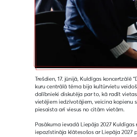
Trešdien, 17. jūnijā, Kuldīgas koncertzālē 
kuru centrālā tēma bija kultūrvietu veid
dalībnieki diskutēja par to, kā radīt viet
vietējiem iedzīvotājiem, veicina kopienu sa
piesaista arī viesus no citām vietām.
Pasākuma ievadā Liepāja 2027 Kuldīgas 
iepazīstināja klātesošos ar Liepāja 202