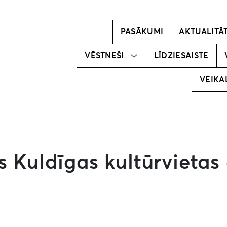
Kļūsti par
vēstnesi!
PASĀKUMI
AKTUALITĀ
Mūsu
vēstneši
VĒSTNEŠI
LĪDZIESAISTE
VEIKA
s Kuldīgas kultūrvietas