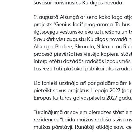
šovasar norisināsies Kuldīgas novadā.
9. augustā Alsungā ar seno koka loga atj
projekts “Genius loci” programma. Tā būs 
ilgtspējīgu vēsturisko ēku uzturēšanu un
Savukārt visu augustu Kuldīgas novadā n
Alsungā, Padurē, Skrundā, Nīkrācē un Rud
procesā pievēršoties vietējo kopienu stā
interpretētu dažādās radošās izpausmēs. Šī
tās rezultāti plašākai publikai tiks izrādīt
Dalībnieki uzzināja arī par gaidāmajām k
pieteikt savus projektus Liepāja 2027 (pa
Eiropas kultūras galvaspilsēta 2027 gada
Turpinājumā ar saviem pieredzes stāstiem 
rezidences “Laidu muižas radošais visums
muižas pārstāvji. Runātāji atklāja savu ce