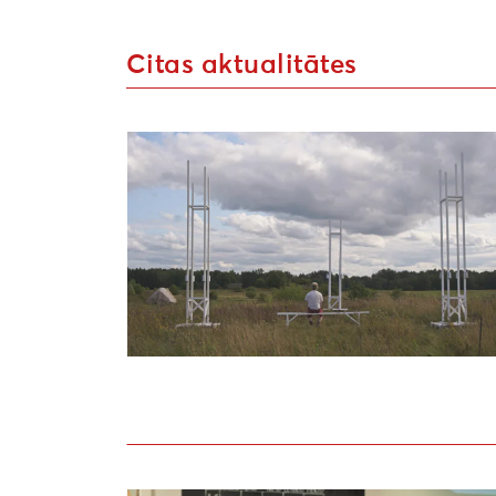
Citas aktualitātes
Uzsaukums māksliniekiem festivālā “Atmosf
Aizvadīta lekcija par apritīgu un videi 