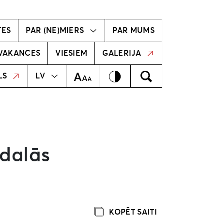
vīzija
Radošā komanda
TES
PAR (NE)MIERS
PAR MUMS
VAKANCES
VIESIEM
GALERIJA
MEKLĒT
EN
Kontrasts
Meklēt
Teksta izmērs
LS
LV
 dalās
KOPĒT SAITI