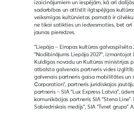
izaicinājumiem un iespējām, kā arī dalījās 
sadarbības un attīstīt ilgtspējīgas kultūras
veiksmīgas kultūrvietas pamatā ir cilvēku
ne tikai satikties un iedvesmoties, bet ar
jaunas pieredzes.
“Liepāja – Eiropas kultūras galvaspilsēt
“Nodibinājums Liepāja 2027”, izmantojot 
Kuldīgas novadu un Kultūras ministrijas 
atbalsta galvenais partneris vides izglīt
galvenais partneris gaisa mobilitātes un 
Corporation”, partneris juridiskajos jaut
partneris – SIA “Lux Express Latvia”, ūde
komunikācijas partneris SIA “Stena Line”. 
Sabiedriskais medijs”, SIA “Tvnet grupa” 