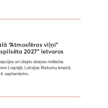
27” ietvaros
ā “Atmosfēras viļņi”
spilsēta 2027” ietvaros
cepcijas un idejas skaņas mākslas
iem Liepājā, Latvijas Rietumu krastā.
 4. septembrim.