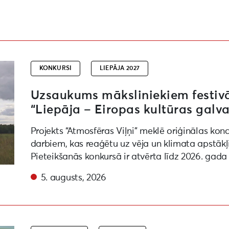
ēras viļņi” “Liepāja – Eiropas kultūras galvaspilsēta 20
KONKURSI
LIEPĀJA 2027
Uzsaukums māksliniekiem festivāl
“Liepāja – Eiropas kultūras galva
Projekts “Atmosfēras Viļņi” meklē oriģinālas kon
darbiem, kas reaģētu uz vēja un klimata apstākļ
Pieteikšanās konkursā ir atvērta līdz 2026. gada
5. augusts, 2026
draudzīgu paradumu ieviešanu ikdienā un pasākumos