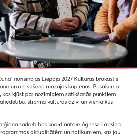
“Duna” norisinājās Liepāja 2027 Kultūras brokastis,
ošana un attīstīšana mazajās kopienās. Pasākuma
as, kas kļūst par nozīmīgiem satikšanās punktiem
liedētību, stiprina kultūras dzīvi un vienlaikus
reģiona sadarbības koordinatore Agnese Lapsiņa
7 programmas aktualitātēm un notikumiem, kas jau