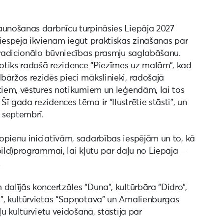
aunošanas darbnīcu turpināsies Liepāja 2027
iespēja ikvienam iegūt praktiskas zināšanas par
 tradicionālo būvniecības prasmju saglabāšanu.
otiks radošā rezidence “Piezīmes uz malām”, kad
bāržos rezidēs pieci mākslinieki, radošajā
stiem, vēstures notikumiem un leģendām, lai tos
 gada rezidences tēma ir “Ilustrētie stāsti”, un
i septembrī.
opienu iniciatīvām, sadarbības iespējām un to, kā
pild)programmai, lai kļūtu par daļu no Liepāja –
.
dalījās koncertzāles “Duna”, kultūrbāra “Didro”,
”, kultūrvietas “Sapņotava” un Amalienburgas
ļu kultūrvietu veidošanā, stāstīja par