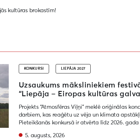
jās kultūras brokastīm!
ēras viļņi” “Liepāja – Eiropas kultūras galvaspilsēta 20
KONKURSI
LIEPĀJA 2027
Uzsaukums māksliniekiem festivāl
“Liepāja – Eiropas kultūras galva
Projekts “Atmosfēras Viļņi” meklē oriģinālas kon
darbiem, kas reaģētu uz vēja un klimata apstākļ
Pieteikšanās konkursā ir atvērta līdz 2026. gada
5. augusts, 2026