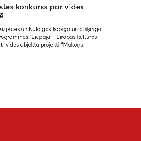
stes konkurss par vides
tē
Aizputes un Kuldīgas kopīgo un atšķirīgo,
programmas “Liepāja – Eiropas kultūras
īti vides objektu projekti “Mākoņu