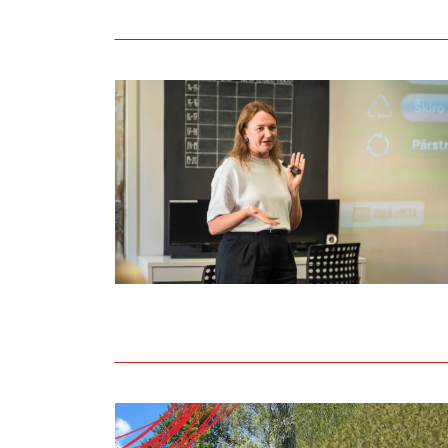
Aizvadīta lekcija par apritīgu un videi 
Noslēdzies Liepāja 2027 līdziesaistes kon