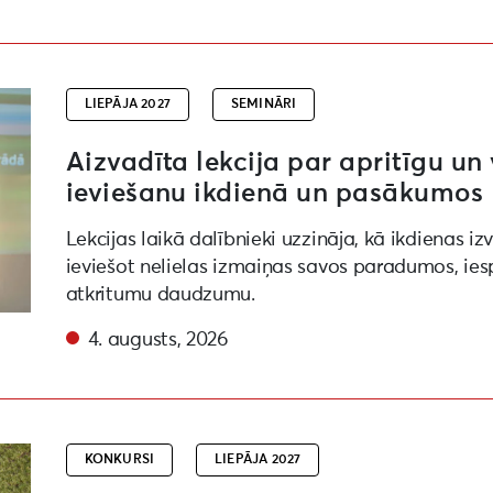
draudzīgu paradumu ieviešanu ikdienā un pasākumos
LIEPĀJA 2027
SEMINĀRI
Aizvadīta lekcija par apritīgu u
ieviešanu ikdienā un pasākumos
Lekcijas laikā dalībnieki uzzināja, kā ikdienas iz
ieviešot nelielas izmaiņas savos paradumos, ies
atkritumu daudzumu.
4. augusts, 2026
kurss par vides objektu izveidi Kuldīgā un Aizputē
KONKURSI
LIEPĀJA 2027