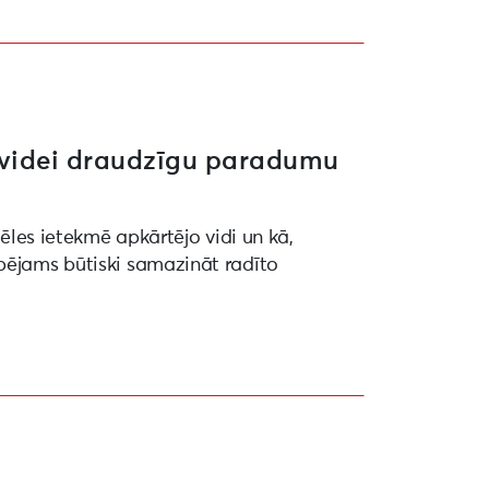
n videi draudzīgu paradumu
vēles ietekmē apkārtējo vidi un kā,
pējams būtiski samazināt radīto