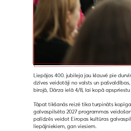
Liepājas 400. jubileja jau klauvē pie durvīm
dzīves veidotāji no valsts un pašvaldības
birojā, Dārza ielā 4/8, lai kopā apspriestu
Tāpat tikšanās reizē tika turpināts kopīga
galvaspilsēta 2027 programmas veidošana
palīdzēs veidot Eiropas kultūras galvasp
liepājniekiem, gan viesiem.