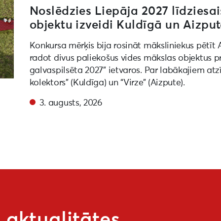
Noslēdzies Liepāja 2027 līdziesai
objektu izveidi Kuldīgā un Aizpu
Konkursa mērķis bija rosināt māksliniekus pētīt 
radot divus paliekošus vides mākslas objektus 
galvaspilsēta 2027” ietvaros. Par labākajiem atz
kolektors” (Kuldīga) un “Virze” (Aizpute).
3. augusts, 2026
aktualitātes