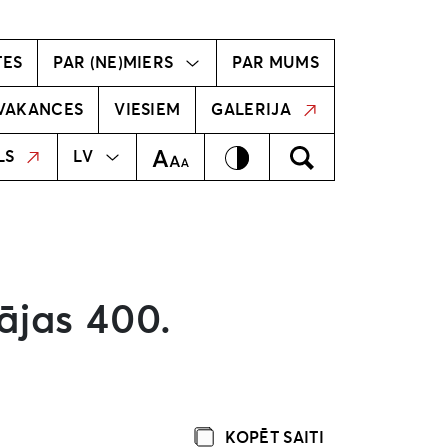
vīzija
Radošā komanda
TES
PAR (NE)MIERS
PAR MUMS
VAKANCES
VIESIEM
GALERIJA
MEKLĒT
EN
Kontrasts
Meklēt
Teksta izmērs
LS
LV
ājas 400.
KOPĒT SAITI