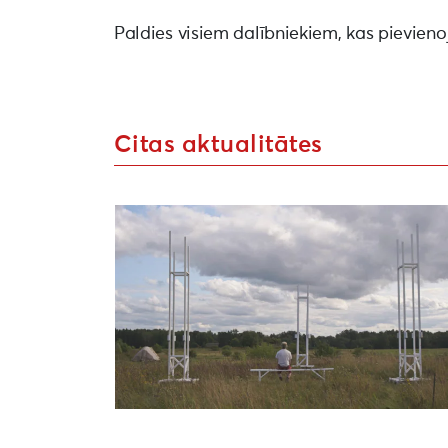
Paldies visiem dalībniekiem, kas pievieno
Citas aktualitātes
Uzsaukums māksliniekiem festivālā “Atmosf