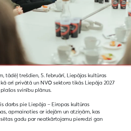
, tādēļ trešdien, 5. februārī, Liepājas kultūras
, kā arī privātā un NVO sektora tikās Liepāja 2027
 plašos svinību plānus.
is darbs pie Liepāja – Eiropas kultūras
s, apmainoties ar idejām un atziņām, kas
ilsētas gadu par neatkārtojamu pieredzi gan