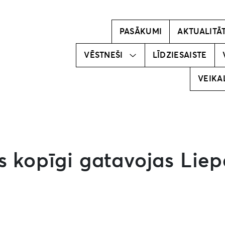
Kļūsti par
vēstnesi!
PASĀKUMI
AKTUALITĀ
Mūsu
vēstneši
VĒSTNEŠI
LĪDZIESAISTE
VEIKA
s kopīgi gatavojas Liep