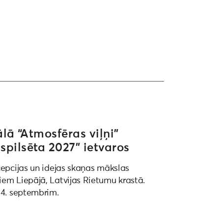
27” ietvaros
ā “Atmosfēras viļņi”
spilsēta 2027” ietvaros
cepcijas un idejas skaņas mākslas
iem Liepājā, Latvijas Rietumu krastā.
 4. septembrim.