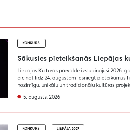
projektu konkursam
KONKURSI
Sākusies pieteikšanās Liepājas k
Liepājas Kultūras pārvalde izsludinājusi 2026. g
aicinot līdz 24. augustam iesniegt pieteikumus 
nozīmīgu, unikālu un tradicionālu kultūras proje
5. augusts, 2026
ēras viļņi” “Liepāja – Eiropas kultūras galvaspilsēta 20
KONKURSI
LIEPĀJA 2027