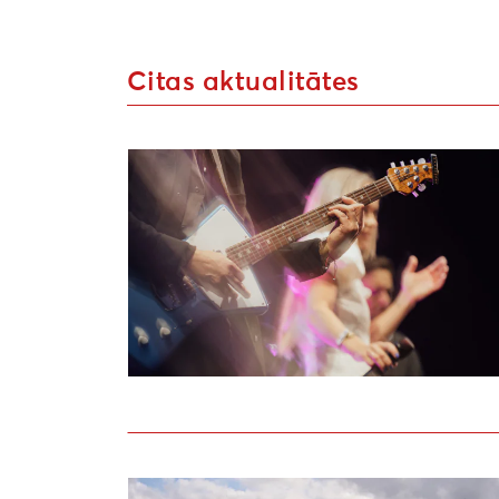
Citas aktualitātes
Sākusies pieteikšanās Liepājas kultūras 
Uzsaukums māksliniekiem festivālā “Atmosf