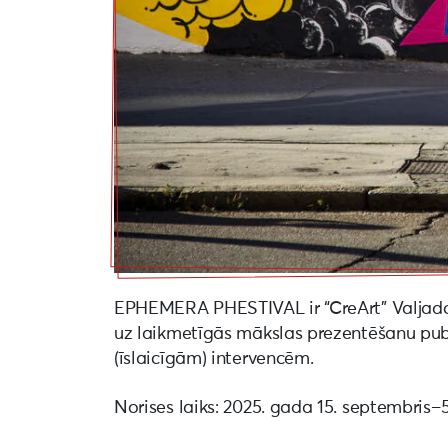
EPHEMERA PHESTIVAL ir “CreArt” Valjadolid
uz laikmetīgās mākslas prezentēšanu publ
(īslaicīgām) intervencēm.
Norises laiks: 2025. gada 15. septembris–5