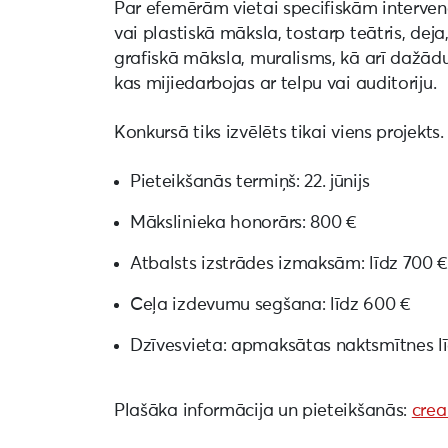
Par efemērām vietai specifiskām interven
vai plastiskā māksla, tostarp teātris, dej
grafiskā māksla, muralisms, kā arī dažād
kas mijiedarbojas ar telpu vai auditoriju.
Konkursā tiks izvēlēts tikai viens projekts.
Pieteikšanās termiņš: 22. jūnijs
Mākslinieka honorārs: 800 €
Atbalsts izstrādes izmaksām: līdz 700 €
Ceļa izdevumu segšana: līdz 600 €
Dzīvesvieta: apmaksātas naktsmītnes l
Plašāka informācija un pieteikšanās:
crea