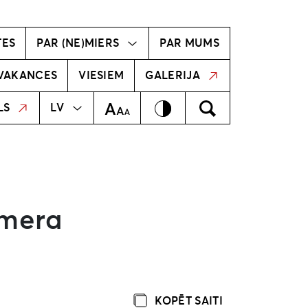
vīzija
Radošā komanda
TES
PAR (NE)MIERS
PAR MUMS
VAKANCES
VIESIEM
GALERIJA
MEKLĒT
EN
Kontrasts
Meklēt
Teksta izmērs
LS
LV
emera
KOPĒT SAITI