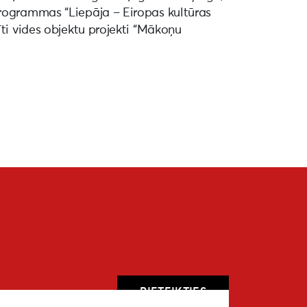
programmas “Liepāja – Eiropas kultūras
īti vides objektu projekti “Mākoņu
PIETEIKTIES