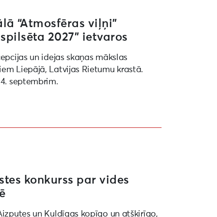
ā “Atmosfēras viļņi”
spilsēta 2027” ietvaros
cepcijas un idejas skaņas mākslas
iem Liepājā, Latvijas Rietumu krastā.
 4. septembrim.
stes konkurss par vides
tē
Aizputes un Kuldīgas kopīgo un atšķirīgo,