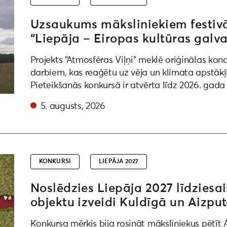
Uzsaukums māksliniekiem festivāl
“Liepāja – Eiropas kultūras galva
Projekts “Atmosfēras Viļņi” meklē oriģinālas kon
darbiem, kas reaģētu uz vēja un klimata apstākļ
Pieteikšanās konkursā ir atvērta līdz 2026. gada
5. augusts, 2026
kurss par vides objektu izveidi Kuldīgā un Aizputē
KONKURSI
LIEPĀJA 2027
Noslēdzies Liepāja 2027 līdziesai
objektu izveidi Kuldīgā un Aizpu
Konkursa mērķis bija rosināt māksliniekus pētīt 