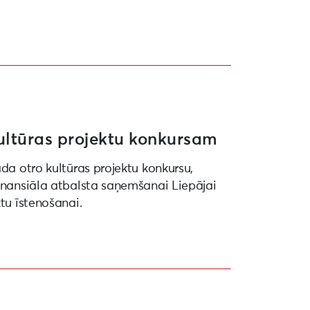
ultūras projektu konkursam
ada otro kultūras projektu konkursu,
finansiāla atbalsta saņemšanai Liepājai
ktu īstenošanai.
27” ietvaros