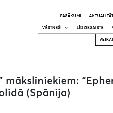
Kļūsti par
vēstnesi!
PASĀKUMI
AKTUALITĀ
Mūsu
vēstneši
VĒSTNEŠI
LĪDZIESAISTE
VEIKA
” māksliniekiem: “Eph
olidā (Spānija)