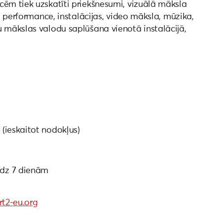
cēm tiek uzskatīti priekšnesumi, vizuālā māksla
a, performance, instalācijas, video māksla, mūzika,
u mākslas valodu saplūšana vienotā instalācijā,
 (ieskaitot nodokļus)
īdz 7 dienām
rt2-eu.org