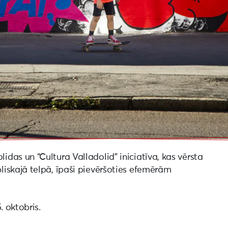
as un “Cultura Valladolid” iniciatīva, kas vērsta
iskajā telpā, īpaši pievēršoties efemērām
. oktobris.