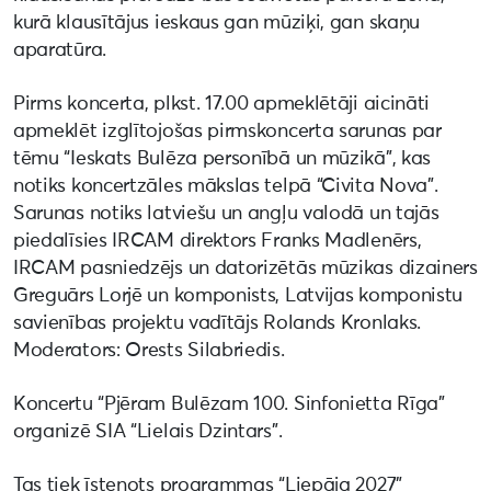
kurā klausītājus ieskaus gan mūziķi, gan skaņu
aparatūra.
Pirms koncerta, plkst. 17.00 apmeklētāji aicināti
apmeklēt izglītojošas pirmskoncerta sarunas par
tēmu “Ieskats Bulēza personībā un mūzikā”, kas
notiks koncertzāles mākslas telpā “Civita Nova”.
Sarunas notiks latviešu un angļu valodā un tajās
piedalīsies IRCAM direktors Franks Madlenērs,
IRCAM pasniedzējs un datorizētās mūzikas dizainers
Greguārs Lorjē un komponists, Latvijas komponistu
savienības projektu vadītājs Rolands Kronlaks.
Moderators: Orests Silabriedis.
Koncertu “Pjēram Bulēzam 100. Sinfonietta Rīga”
organizē SIA “Lielais Dzintars”.
Tas tiek īstenots programmas “Liepāja 2027”