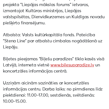
projekta “Liepājas mākslas forums” ietvaros,
izmantojot Kultūras ministrijas, Liepājas
valstspilsētas, Dienvidkurzemes un Kuldīgas novadu
piešķirto finansējumu.
Atbalsta: Valsts kultūrkapitāla fonds. Pateicība
“Stena Line” par atbalstu cimbalas nogādāšanā uz
Liepāju.
Biļetes pieejamas “Biļešu paradīzes” tīkla kasēs visā
Latvijā, interneta vietnē
www.bilesuparadize.lv
un
koncertzāles informācijas centrā.
Uzziņām aicinām sazināties ar koncertzāles
informācijas centru. Darba laiks: no pirmdienas līdz
piektdienai: 11.00–17.00, sestdienās, svētdienās:
10.00–15.00.