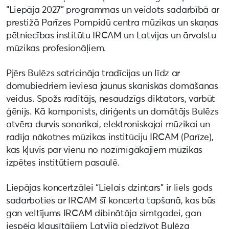
“Liepāja 2027” programmas un veidots sadarbībā ar
prestižā Parīzes Pompidū centra mūzikas un skaņas
pētniecības institūtu IRCAM un Latvijas un ārvalstu
mūzikas profesionāļiem.
Pjērs Bulēzs satricināja tradīcijas un līdz ar
domubiedriem ieviesa jaunus skaniskās domāšanas
veidus. Spožs radītājs, nesaudzīgs diktators, varbūt
ģēnijs. Kā komponists, diriģents un domātājs Bulēzs
atvēra durvis sonorikai, elektroniskajai mūzikai un
radīja nākotnes mūzikas institūciju IRCAM (Parīze),
kas kļuvis par vienu no nozīmīgākajiem mūzikas
izpētes institūtiem pasaulē.
Liepājas koncertzālei “Lielais dzintars” ir liels gods
sadarboties ar IRCAM šī koncerta tapšanā, kas būs
gan veltījums IRCAM dibinātāja simtgadei, gan
iespēja klausītājiem Latvijā piedzīvot Bulēza