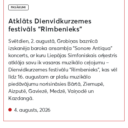
PASĀKUMI
Atklāts Dienvidkurzemes
festivāls “Rimbenieks”
Svētdien, 2. augustā, Grobiņas baznīcā
izskanēja baroka ansambļa “Sonore Antiqua”
koncerts, ar kuru Liepājas Simfoniskais orķestris
atklāja savu ik vasaras muzikālo ceļojumu –
Dienvidkurzemes festivālu “Rimbenieks”, kas vēl
līdz 16. augustam ar plašu muzikālo
piedāvājumu norisināsies Bārtā, Ziemupē,
Aizputē, Gaviezē, Medzē, Vaiņodē un
Kazdangā.
4. augusts, 2026