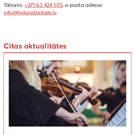
Tālrunis:
+371 63 424 555
, e-pasta adrese:
info@lielaisdzintars.lv
.
Citas aktualitātes
Atklāts Dienvidkurzemes festivāls “Rimbenieks”