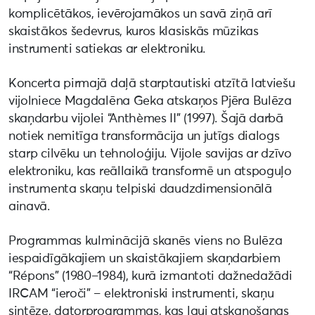
komplicētākos, ievērojamākos un savā ziņā arī
skaistākos šedevrus, kuros klasiskās mūzikas
instrumenti satiekas ar elektroniku.
Koncerta pirmajā daļā starptautiski atzītā latviešu
vijolniece Magdalēna Geka atskaņos Pjēra Bulēza
skaņdarbu vijolei “Anthèmes II” (1997). Šajā darbā
notiek nemitīga transformācija un jutīgs dialogs
starp cilvēku un tehnoloģiju. Vijole savijas ar dzīvo
elektroniku, kas reāllaikā transformē un atspoguļo
instrumenta skaņu telpiski daudzdimensionālā
ainavā.
Programmas kulminācijā skanēs viens no Bulēza
iespaidīgākajiem un skaistākajiem skaņdarbiem
“Répons” (1980–1984), kurā izmantoti dažnedažādi
IRCAM “ieroči” – elektroniski instrumenti, skaņu
sintēze, datorprogrammas, kas ļauj atskaņošanas