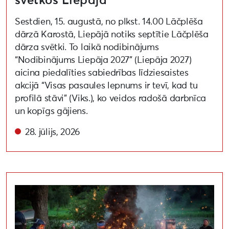
svētkos Liepājā
Sestdien, 15. augustā, no plkst. 14.00 Lāčplēša
dārzā Karostā, Liepājā notiks septītie Lāčplēša
dārza svētki. To laikā nodibinājums
“Nodibinājums Liepāja 2027” (Liepāja 2027)
aicina piedalīties sabiedrības līdziesaistes
akcijā “Visas pasaules lepnums ir tevī, kad tu
profilā stāvi” (Viks.), ko veidos radošā darbnīca
un kopīgs gājiens.
28. jūlijs, 2026
Aizputē notiks 22. Starptautiskais čuguna mākslas sim