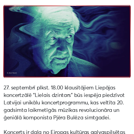
27. septembrī plkst. 18.00 klausītājiem Liepājas
koncertzālē “Lielais dzintars” būs iespēja piedzīvot
Latvijai unikālu koncertprogrammu, kas veltīta 20.
gadsimta laikmetīgās mūzikas revolucionāra un
ģeniālā komponista Pjēra Bulēza simtgadei.
Koncerts ir daļa no Eiropas kultūras galvaspilsētas