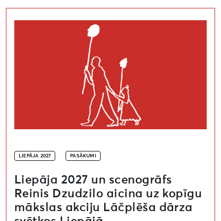
Liepāja 2027 un scenogrāfs Reinis Dzudzilo aicina uz 
LIEPĀJA 2027
PASĀKUMI
Liepāja 2027 un scenogrāfs
Reinis Dzudzilo aicina uz kopīgu
mākslas akciju Lāčplēša dārza