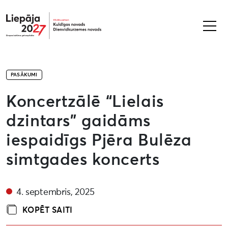
Liepāja2027
PASĀKUMI
Koncertzālē “Lielais
dzintars” gaidāms
iespaidīgs Pjēra Bulēza
simtgades koncerts
4. septembris, 2025
KOPĒT SAITI