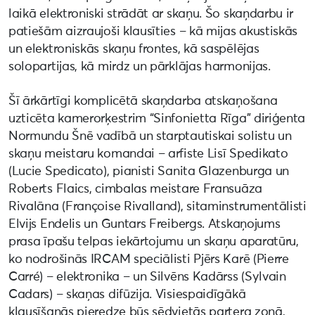
laikā elektroniski strādāt ar skaņu. Šo skaņdarbu ir
patiešām aizraujoši klausīties – kā mijas akustiskās
un elektroniskās skaņu frontes, kā saspēlējas
solopartijas, kā mirdz un pārklājas harmonijas.
Šī ārkārtīgi komplicētā skaņdarba atskaņošana
uzticēta kamerorķestrim “Sinfonietta Rīga” diriģenta
Normundu Šnē vadībā un starptautiskai solistu un
skaņu meistaru komandai – arfiste Lisī Spedikato
(Lucie Spedicato), pianisti Sanita Glazenburga un
Roberts Flaics, cimbalas meistare Fransuāza
Rivalāna (Françoise Rivalland), sitaminstrumentālisti
Elvijs Endelis un Guntars Freibergs. Atskaņojums
prasa īpašu telpas iekārtojumu un skaņu aparatūru,
ko nodrošinās IRCAM speciālisti Pjērs Karē (Pierre
Carré) – elektronika – un Silvēns Kadārss (Sylvain
Cadars) – skaņas difūzija. Visiespaidīgākā
klausīšanās pieredze būs sēdvietās partera zonā,