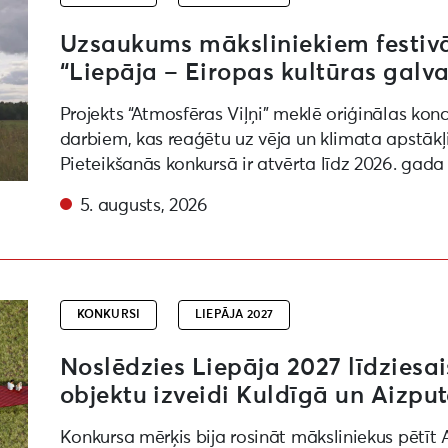
Uzsaukums māksliniekiem festivāl
“Liepāja – Eiropas kultūras galva
Projekts “Atmosfēras Viļņi” meklē oriģinālas kon
darbiem, kas reaģētu uz vēja un klimata apstākļ
Pieteikšanās konkursā ir atvērta līdz 2026. gada
5. augusts, 2026
kurss par vides objektu izveidi Kuldīgā un Aizputē
KONKURSI
LIEPĀJA 2027
Noslēdzies Liepāja 2027 līdziesai
objektu izveidi Kuldīgā un Aizpu
Konkursa mērķis bija rosināt māksliniekus pētīt 