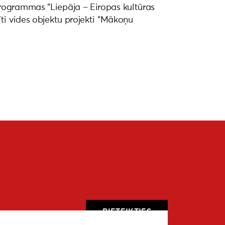
programmas “Liepāja – Eiropas kultūras
īti vides objektu projekti “Mākoņu
PIETEIKTIES