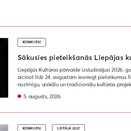
projektu konkursam
KONKURSI
Sākusies pieteikšanās Liepājas k
Liepājas Kultūras pārvalde izsludinājusi 2026. g
aicinot līdz 24. augustam iesniegt pieteikumus 
nozīmīgu, unikālu un tradicionālu kultūras proje
5. augusts, 2026
ēras viļņi” “Liepāja – Eiropas kultūras galvaspilsēta 20
KONKURSI
LIEPĀJA 2027