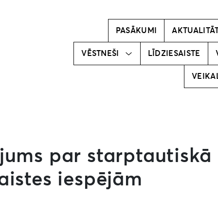
Kļūsti par
vēstnesi!
PASĀKUMI
AKTUALITĀ
Mūsu
vēstneši
VĒSTNEŠI
LĪDZIESAISTE
VEIKA
jums par starptautiskā
aistes iespējām