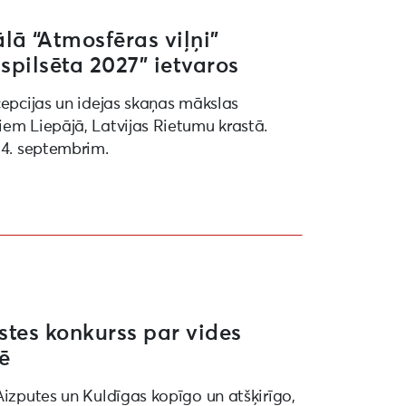
ā “Atmosfēras viļņi”
spilsēta 2027” ietvaros
cepcijas un idejas skaņas mākslas
iem Liepājā, Latvijas Rietumu krastā.
 4. septembrim.
stes konkurss par vides
tē
Aizputes un Kuldīgas kopīgo un atšķirīgo,