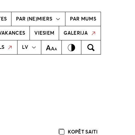
vīzija
Radošā komanda
TES
PAR (NE)MIERS
PAR MUMS
VAKANCES
VIESIEM
GALERIJA
MEKLĒT
EN
Kontrasts
Meklēt
Teksta izmērs
LS
LV
KOPĒT SAITI