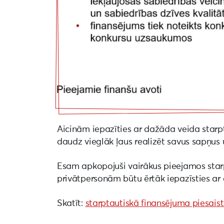
Aicinām iepazīties ar dažāda veida starp
daudz vieglāk ļaus realizēt savus sapņus u
Esam apkopojuši vairākus pieejamos starp
privātpersonām būtu ērtāk iepazīsties a
Skatīt:
starptautiskā finansējuma piesai