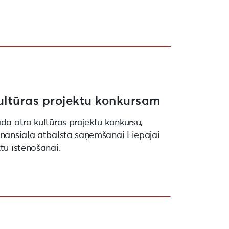
ultūras projektu konkursam
ada otro kultūras projektu konkursu,
finansiāla atbalsta saņemšanai Liepājai
ktu īstenošanai.
27” ietvaros