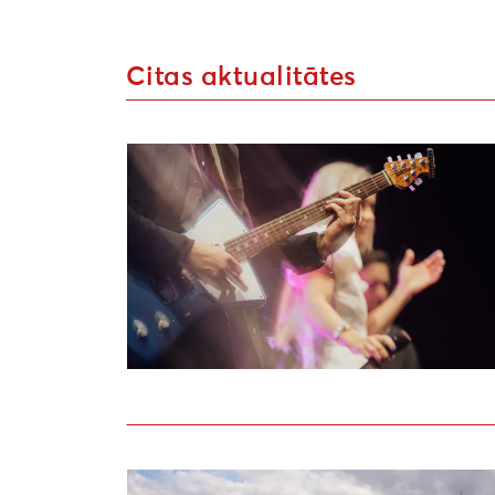
Citas aktualitātes
Sākusies pieteikšanās Liepājas kultūras 
Uzsaukums māksliniekiem festivālā “Atmosf