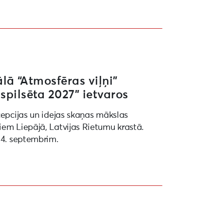
27” ietvaros
ā “Atmosfēras viļņi”
spilsēta 2027” ietvaros
cepcijas un idejas skaņas mākslas
iem Liepājā, Latvijas Rietumu krastā.
 4. septembrim.