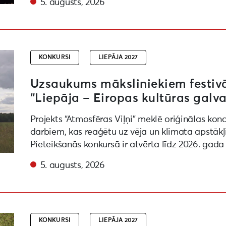
5. augusts, 2026
ēras viļņi” “Liepāja – Eiropas kultūras galvaspilsēta 20
KONKURSI
LIEPĀJA 2027
Uzsaukums māksliniekiem festivāl
“Liepāja – Eiropas kultūras galva
Projekts “Atmosfēras Viļņi” meklē oriģinālas kon
darbiem, kas reaģētu uz vēja un klimata apstākļ
Pieteikšanās konkursā ir atvērta līdz 2026. gada
5. augusts, 2026
kurss par vides objektu izveidi Kuldīgā un Aizputē
KONKURSI
LIEPĀJA 2027