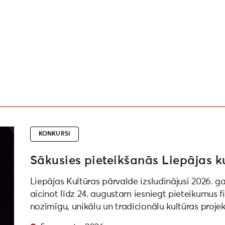
projektu konkursam
KONKURSI
Sākusies pieteikšanās Liepājas k
Liepājas Kultūras pārvalde izsludinājusi 2026. g
aicinot līdz 24. augustam iesniegt pieteikumus 
nozīmīgu, unikālu un tradicionālu kultūras proje