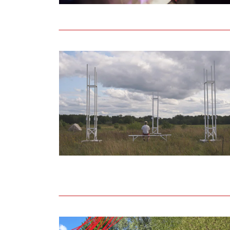
Uzsaukums māksliniekiem festivālā “Atmosf
Noslēdzies Liepāja 2027 līdziesaistes kon