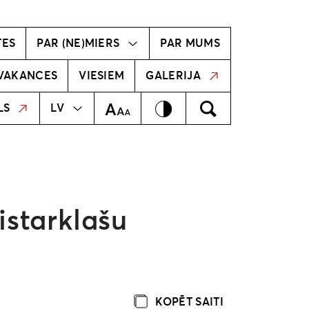
vīzija
Radošā komanda
TES
PAR (NE)MIERS
PAR MUMS
VAKANCES
VIESIEM
GALERIJA
MEKLĒT
EN
Kontrasts
Meklēt
Teksta izmērs
LS
LV
istarklašu
KOPĒT SAITI