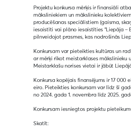
Projektu konkursa mērķis ir finansiāli atb
māksliniekiem un mākslinieku kolektīviem
producēšanas speciālistiem (gaisma, skaņa,
iesaistīti vai plāno iesaistīties “Liepāja
pilnveidojot prasmes, kas nodrošinās Lie
Konkursam var pieteikties kultūras un rado
ar mērķi rīkot meistarklases mākslinieku 
Meistarklašu norises vietai ir jābūt Liep
Konkursa kopējais finansējums ir 17 000 e
eiro. Pieteikties konkursam var līdz šī ga
no 2024. gada 1. novembra līdz 2025. gada
Konkursam iesniegtos projektu pieteikumus
Skatīt: