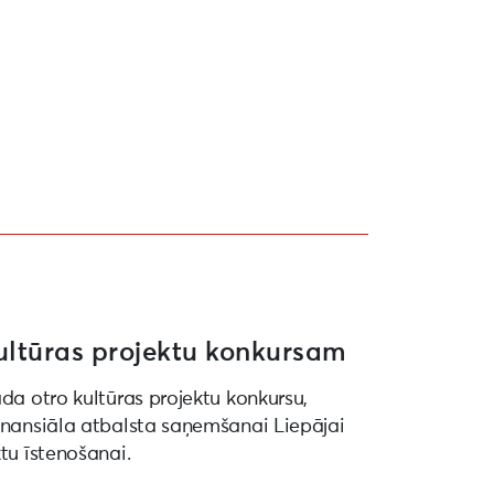
ultūras projektu konkursam
ada otro kultūras projektu konkursu,
finansiāla atbalsta saņemšanai Liepājai
ktu īstenošanai.