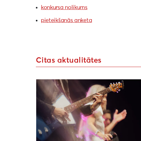
konkursa nolikums
pieteikšanās anketa
Citas aktualitātes
Sākusies pieteikšanās Liepājas kultūras 