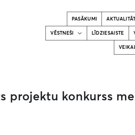
Kļūsti par
vēstnesi!
PASĀKUMI
AKTUALITĀ
Mūsu
vēstneši
VĒSTNEŠI
LĪDZIESAISTE
VEIKA
ts projektu konkurss me