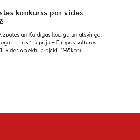
stes konkurss par vides
tē
Aizputes un Kuldīgas kopīgo un atšķirīgo,
programmas “Liepāja – Eiropas kultūras
īti vides objektu projekti “Mākoņu