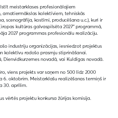
alstīt meistarklases profesionālajiem
, amatiermākslas kolektīviem, tehniskās
 scenogrāfija, kostīmi, producēšana u.c.), kuri ir
 – Eiropas kultūras galvaspilsēta 2027” programmā,
pāja 2027 programmas profesionālu realizāciju.
šo industriju organizācijas, iesniedzot projektus
un kolektīvu radošo prasmju stiprināšanai.
ājā, Dienvidkurzemes novadā, vai Kuldīgas novadā.
iro, viens projekts var saņem no 500 līdz 2000
da 6. oktobrim. Meistarklašu realizēšanas termiņš ir
 30. aprīlim.
 vērtēs projektu konkursa žūrijas komisija.