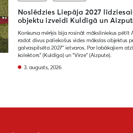
Noslēdzies Liepāja 2027 līdziesai
objektu izveidi Kuldīgā un Aizpu
Konkursa mērķis bija rosināt māksliniekus pētīt 
radot divus paliekošus vides mākslas objektus 
galvaspilsēta 2027” ietvaros. Par labākajiem atz
kolektors” (Kuldīga) un “Virze” (Aizpute).
3. augusts, 2026