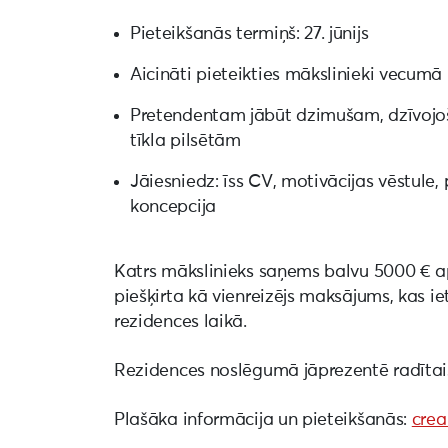
Pieteikšanās termiņš: 27. jūnijs
Aicināti pieteikties mākslinieki vecumā
Pretendentam jābūt dzimušam, dzīvojoš
tīkla pilsētām
Jāiesniedz: īss CV, motivācijas vēstule,
koncepcija
Katrs mākslinieks saņems balvu 5000 € a
piešķirta kā vienreizējs maksājums, kas ie
rezidences laikā.
Rezidences noslēgumā jāprezentē radītai
Plašāka informācija un pieteikšanās:
crea