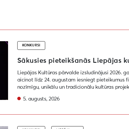
projektu konkursam
KONKURSI
Sākusies pieteikšanās Liepājas k
Liepājas Kultūras pārvalde izsludinājusi 2026. g
aicinot līdz 24. augustam iesniegt pieteikumus 
nozīmīgu, unikālu un tradicionālu kultūras proje
5. augusts, 2026
ēras viļņi” “Liepāja – Eiropas kultūras galvaspilsēta 20