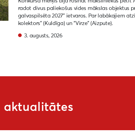
Konkursa mērķis bija rosināt māksliniekus pētīt 
radot divus paliekošus vides mākslas objektus 
galvaspilsēta 2027” ietvaros. Par labākajiem atz
kolektors” (Kuldīga) un “Virze” (Aizpute).
3. augusts, 2026
aktualitātes