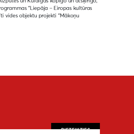
Aizputes un Kuldīgas kopīgo un atšķirīgo,
programmas “Liepāja – Eiropas kultūras
īti vides objektu projekti “Mākoņu
PIETEIKTIES