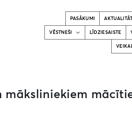
Kļūsti par
vēstnesi!
PASĀKUMI
AKTUALITĀ
Mūsu
vēstneši
VĒSTNEŠI
LĪDZIESAISTE
VEIKA
m māksliniekiem mācīti