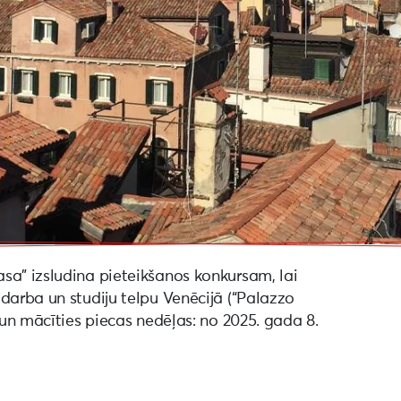
sa” izsludina pieteikšanos konkursam, lai
darba un studiju telpu Venēcijā (“Palazzo
 un mācīties piecas nedēļas: no 2025. gada 8.